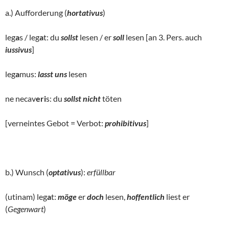
a.) Aufforderung (
hortativus
)
leg
a
s / leg
a
t: du
sollst
lesen / er
soll
lesen [an 3. Pers. auch
iussivus
]
leg
a
mus:
lasst uns
lesen
ne necav
eri
s: du
sollst nicht
töten
[verneintes Gebot = Verbot:
prohibitivus
]
b.) Wunsch (
optativus
):
erfüllbar
(utinam) leg
a
t:
möge
er
doch
lesen,
hoffentlich
liest er
(
Gegenwart
)