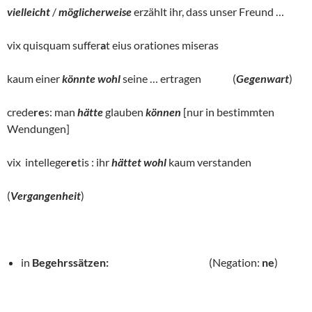
vielleicht
/
möglicherweise
erzählt ihr, dass unser Freund …
vix quisquam suffer
a
t eius orationes miseras
kaum einer
könnte wohl
seine … ertragen (
Gegenwart
)
crede
re
s: man
hätte
glauben
können
[nur in bestimmten
Wendungen]
vix intellege
re
tis : ihr
hättet wohl
kaum verstanden
(
Vergangenheit
)
in
Begehrssätzen:
(Negation:
ne
)