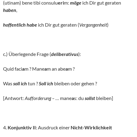
(utinam) bene tibi consulu
eri
m:
möge
ich Dir gut geraten
haben
,
hoffentlich habe
ich Dir gut geraten (
Vergangenheit
)
c.) Überlegende Frage (
deliberativus
):
Quid faci
a
m ? Mane
a
m an abe
a
m ?
Was
soll ich
tun ?
Soll ich
bleiben oder gehen ?
[Antwort:
Aufforderung –
… mane
a
s: du
sollst
bleiben]
4.
Konjunktiv II:
Ausdruck einer
Nicht-Wirklichkeit