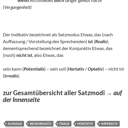
wenn
Archimedes
doch
länger gelebt hätte
(
Vergangenheit
)
Der Indikativ bezeichnet als Satzmodus Etwas, das (nach
Auffassung / Vorstellung des Sprechenden)
ist
(
Realis
);
dementsprechend bezeichnet der Konjunktiv Etwas, das
(noch)
nicht ist
, also Etwas, das
sein kann (
Potentialis
) – sein soll (
Hortativ
/
Optativ
) – nicht ist
(
Irrealis
).
zur Gesamtübersicht aller Satzmodi
→
auf
der Innenseite
AUSSAGE
BEGEHRSSATZ
FRAGE
HORTATIV
IMPERATIV