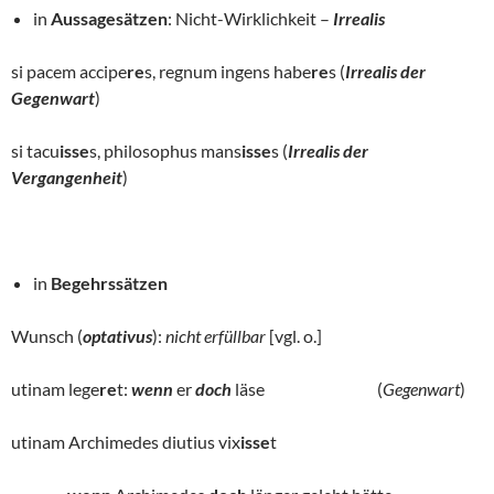
in
Aussagesätzen
: Nicht-Wirklichkeit –
Irrealis
si pacem accipe
re
s, regnum ingens habe
re
s (
Irrealis der
Gegenwart
)
si tacu
isse
s, philosophus mans
isse
s (
Irrealis der
Vergangenheit
)
in
Begehrssätzen
Wunsch (
optativus
):
nicht erfüllbar
[vgl. o.]
utinam lege
re
t:
wenn
er
doch
läse (
Gegenwart
)
utinam Archimedes diutius vix
isse
t