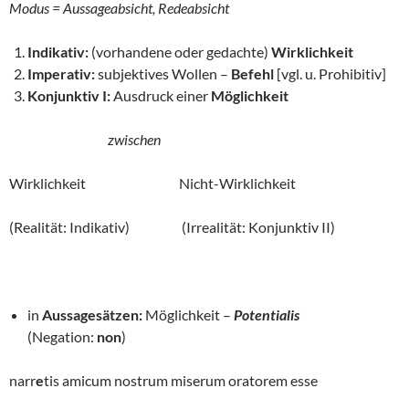
Modus = Aussageabsicht, Redeabsicht
Indikativ:
(vorhandene oder gedachte)
Wirklichkeit
Imperativ:
subjektives Wollen –
Befehl
[vgl. u. Prohibitiv]
Konjunktiv I:
Ausdruck einer
Möglichkeit
zwischen
Wirklichkeit Nicht-Wirklichkeit
(Realität: Indikativ) (Irrealität: Konjunktiv II)
in
Aussagesätzen:
Möglichkeit –
Potentialis
(Negation:
non
)
narr
e
tis amicum nostrum miserum oratorem esse