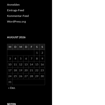
Anmelden
Eintrags-Feed
Kommentar-Feed
WordPress.org
AUGUST 2026
M
D
M
D
F
S
S
1
2
3
4
5
6
7
8
9
10
11
12
13
14
15
16
17
18
19
20
21
22
23
24
25
26
27
28
29
30
31
« Dez.
SEITEN