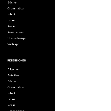
Bücher
Grammatica
Inhalt
Latina
Realia
Rezensionen
Übersetzungen
Vorträge
REZENSIONEN
Allgemein
Aufsätze
Bücher
Grammatica
Inhalt
Latina
Realia
Rezensionen