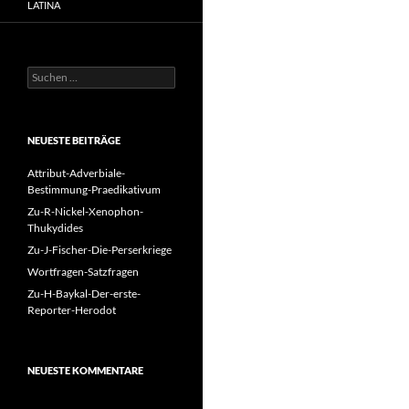
LATINA
Suchen
nach:
NEUESTE BEITRÄGE
Attribut-Adverbiale-
Bestimmung-Praedikativum
Zu-R-Nickel-Xenophon-
Thukydides
Zu-J-Fischer-Die-Perserkriege
Wortfragen-Satzfragen
Zu-H-Baykal-Der-erste-
Reporter-Herodot
NEUESTE KOMMENTARE