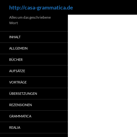
Suchen
http://casa-grammatica.de
Zum
Alles um das geschriebene
Wort
Inhalt
springen
INHALT
ALLGEMEIN
BÜCHER
AUFSÄTZE
VORTRÄGE
ÜBERSETZUNGEN
REZENSIONEN
GRAMMATICA
REALIA