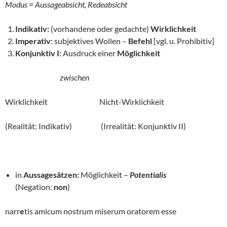
Modus = Aussageabsicht, Redeabsicht
Indikativ:
(vorhandene oder gedachte)
Wirklichkeit
Imperativ:
subjektives Wollen –
Befehl
[vgl. u. Prohibitiv]
Konjunktiv I:
Ausdruck einer
Möglichkeit
zwischen
Wirklichkeit Nicht-Wirklichkeit
(Realität: Indikativ) (Irrealität: Konjunktiv II)
in
Aussagesätzen:
Möglichkeit –
Potentialis
(Negation:
non
)
narr
e
tis amicum nostrum miserum oratorem esse