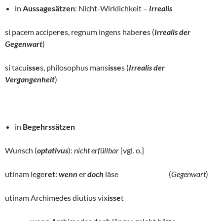
in
Aussagesätzen
: Nicht-Wirklichkeit –
Irrealis
si pacem accipe
re
s, regnum ingens habe
re
s (
Irrealis der
Gegenwart
)
si tacu
isse
s, philosophus mans
isse
s (
Irrealis der
Vergangenheit
)
in
Begehrssätzen
Wunsch (
optativus
):
nicht erfüllbar
[vgl. o.]
utinam lege
re
t:
wenn
er
doch
läse (
Gegenwart
)
utinam Archimedes diutius vix
isse
t