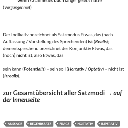
wenn
Archimedes
doch
länger gelebt hätte
(
Vergangenheit
)
Der Indikativ bezeichnet als Satzmodus Etwas, das (nach
Auffassung / Vorstellung des Sprechenden)
ist
(
Realis
);
dementsprechend bezeichnet der Konjunktiv Etwas, das
(noch)
nicht ist
, also Etwas, das
sein kann (
Potentialis
) – sein soll (
Hortativ
/
Optativ
) – nicht ist
(
Irrealis
).
zur Gesamtübersicht aller Satzmodi
→
auf
der Innenseite
AUSSAGE
BEGEHRSSATZ
FRAGE
HORTATIV
IMPERATIV