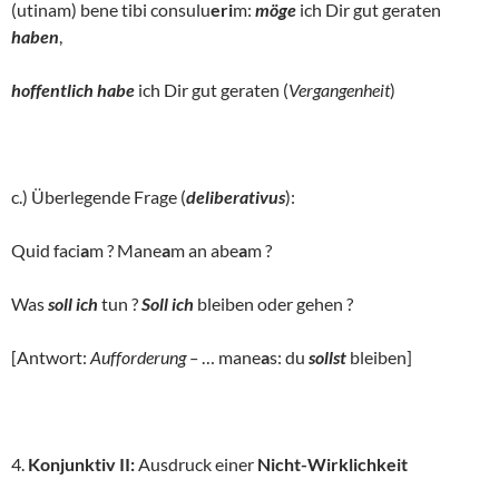
(utinam) bene tibi consulu
eri
m:
möge
ich Dir gut geraten
haben
,
hoffentlich habe
ich Dir gut geraten (
Vergangenheit
)
c.) Überlegende Frage (
deliberativus
):
Quid faci
a
m ? Mane
a
m an abe
a
m ?
Was
soll ich
tun ?
Soll ich
bleiben oder gehen ?
[Antwort:
Aufforderung –
… mane
a
s: du
sollst
bleiben]
4.
Konjunktiv II:
Ausdruck einer
Nicht-Wirklichkeit