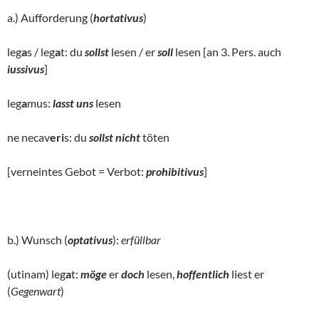
a.) Aufforderung (
hortativus
)
leg
a
s / leg
a
t: du
sollst
lesen / er
soll
lesen [an 3. Pers. auch
iussivus
]
leg
a
mus:
lasst uns
lesen
ne necav
eri
s: du
sollst nicht
töten
[verneintes Gebot = Verbot:
prohibitivus
]
b.) Wunsch (
optativus
):
erfüllbar
(utinam) leg
a
t:
möge
er
doch
lesen,
hoffentlich
liest er
(
Gegenwart
)