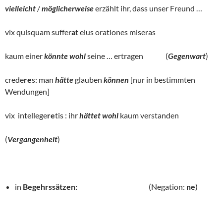
vielleicht
/
möglicherweise
erzählt ihr, dass unser Freund …
vix quisquam suffer
a
t eius orationes miseras
kaum einer
könnte wohl
seine … ertragen (
Gegenwart
)
crede
re
s: man
hätte
glauben
können
[nur in bestimmten
Wendungen]
vix intellege
re
tis : ihr
hättet wohl
kaum verstanden
(
Vergangenheit
)
in
Begehrssätzen:
(Negation:
ne
)