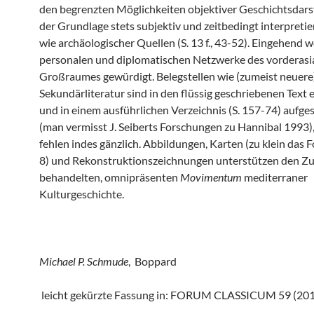
den begrenzten Möglichkeiten objektiver Geschichtsdars
der Grundlage stets subjektiv und zeitbedingt interpretier
wie archäologischer Quellen (S. 13 f., 43-52). Eingehend 
personalen und diplomatischen Netzwerke des vorderasi
Großraumes gewürdigt. Belegstellen wie (zumeist neuere
Sekundärliteratur sind in den flüssig geschriebenen Text 
und in einem ausführlichen Verzeichnis (S. 157-74) aufge
(man vermisst J. Seiberts Forschungen zu Hannibal 1993),
fehlen indes gänzlich. Abbildungen, Karten (zu klein das F
8) und Rekonstruktionszeichnungen unterstützen den Z
behandelten, omnipräsenten
Movimentum
mediterraner
Kulturgeschichte.
Michael P. Schmude
, Boppard
leicht gekürzte Fassung in: FORUM CLASSICUM 59 (2016)