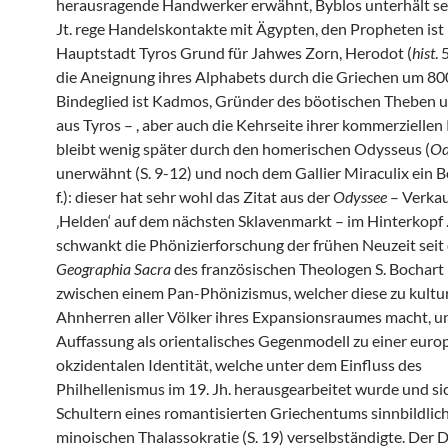
herausragende Handwerker erwähnt, Byblos unterhält sei
Jt. rege Handelskontakte mit Ägypten, den Propheten ist 
Hauptstadt Tyros Grund für Jahwes Zorn, Herodot (
hist
. 
die Aneignung ihres Alphabets durch die Griechen um 80
Bindeglied ist Kadmos, Gründer des böotischen Theben u
aus Tyros – , aber auch die Kehrseite ihrer kommerziellen
bleibt wenig später durch den homerischen Odysseus (
O
unerwähnt (S. 9-12) und noch dem Gallier Miraculix ein Beg
f.): dieser hat sehr wohl das Zitat aus der
Odyssee
– Verkau
‚Helden‘ auf dem nächsten Sklavenmarkt – im Hinterkopf
schwankt die Phönizierforschung der frühen Neuzeit seit
Geographia Sacra
des französischen Theologen S. Bochart
zwischen einem Pan-Phönizismus, welcher diese zu kultu
Ahnherren aller Völker ihres Expansionsraumes macht, u
Auffassung als orientalisches Gegenmodell zu einer euro
okzidentalen Identität, welche unter dem Einfluss des
Philhellenismus im 19. Jh. herausgearbeitet wurde und si
Schultern eines romantisierten Griechentums sinnbildlich
minoischen Thalassokratie (S. 19) verselbständigte. Der