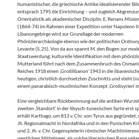
humanistischer, die griechische Antike idealisierender Bi
entsprach 1795 die Einrichtung – und zugleich Abgrenzun
Orientalistik als akademischer Disziplin. E. Renans
Mission
(1864-74) im Rahmen einer Expedition unter Napoleon III
Libanongebirge wird zur Grundlage der modernen
Phönizierarchäologie ebenso wie der politischen Ordnung
Levante (S. 25). Von da aus spannt M. den Bogen zur mo
Staatswerdung: kulturelle Identifikation mit dem phönizi
Mutterland führt nach dem Zusammenbruch des Osmani
Reiches 1918 einen ‚Großlibanon‘ 1943 in die libanesisch
heutigen, christlich durchsetzten Zuschnitts und steht (n
einem panarabisch-muslimischen Konzept ‚Großsyrien‘ 
Eine vergleichbare Rückbesinnung auf die antiken Wurzel
zweiten ‚Standort‘ in der libysch-tunesischen Syrte erst s
erhält Karthago, um 813 v. Chr. von Tyros aus gegründet, 
Jh. Regionalmacht in Nordafrika und in den Punischen Kri
und 2. Jh. v. Chr. Gegenspielerin römischer Machtinteres
westlichen Mittelmeer, als solche literarischen Rang seite