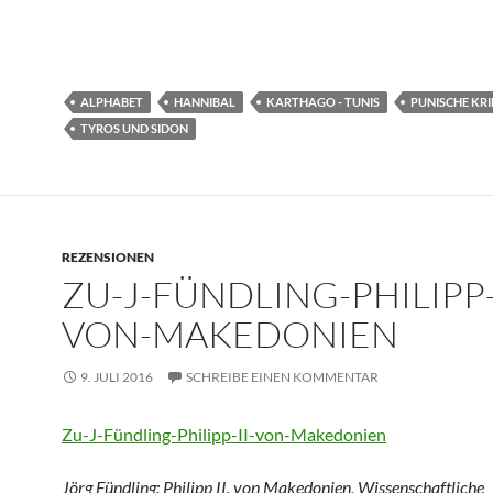
ALPHABET
HANNIBAL
KARTHAGO - TUNIS
PUNISCHE KRI
TYROS UND SIDON
REZENSIONEN
ZU-J-FÜNDLING-PHILIPP-
VON-MAKEDONIEN
9. JULI 2016
SCHREIBE EINEN KOMMENTAR
Zu-J-Fündling-Philipp-II-von-Makedonien
Jörg Fündling: Philipp II. von Makedonien, Wissenschaftliche