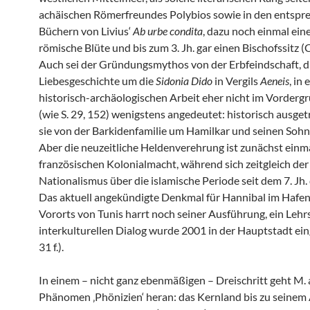
achäischen Römerfreundes Polybios sowie in den entsp
Büchern von Livius‘
Ab urbe condita
, dazu noch einmal eine
römische Blüte und bis zum 3. Jh. gar einen Bischofssitz (
Auch sei der Gründungsmythos von der Erbfeindschaft, di
Liebesgeschichte um die
Sidonia Dido
in Vergils
Aeneis
, in 
historisch-archäologischen Arbeit eher nicht im Vordergr
(wie S. 29, 152) wenigstens angedeutet: historisch ausge
sie von der Barkidenfamilie um Hamilkar und seinen Sohn
Aber die neuzeitliche Heldenverehrung ist zunächst einm
französischen Kolonialmacht, während sich zeitgleich der
Nationalismus über die islamische Periode seit dem 7. Jh. 
Das aktuell angekündigte Denkmal für Hannibal im Hafen
Vororts von Tunis harrt noch seiner Ausführung, ein Lehrs
interkulturellen Dialog wurde 2001 in der Hauptstadt eing
31 f.).
In einem – nicht ganz ebenmäßigen – Dreischritt geht M. 
Phänomen ‚Phönizien‘ heran: das Kernland bis zu seinem