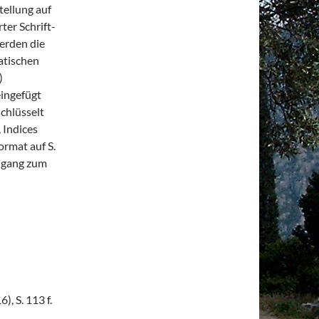
tellung auf
ter Schrift-
werden die
atischen
)
eingefügt
schlüsselt
 Indices
ormat auf S.
ugang zum
, S. 113 f.