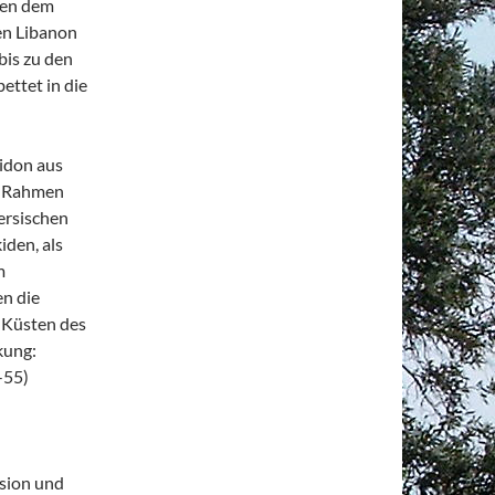
hen dem
en Libanon
bis zu den
ettet in die
n
Sidon aus
m Rahmen
ersischen
iden, als
m
en die
 Küsten des
kung:
-55)
sion und