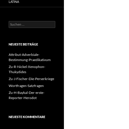
LATINA
Suchen
nach:
NEUESTE BEITRÄGE
Attribut-Adverbiale-
Bestimmung-Praedikativum
Zu-R-Nickel-Xenophon-
Thukydides
Zu-J-Fischer-Die-Perserkriege
Wortfragen-Satzfragen
Zu-H-Baykal-Der-erste-
Reporter-Herodot
NEUESTE KOMMENTARE