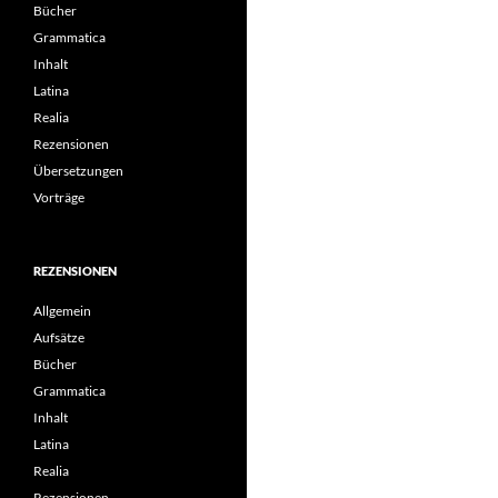
Bücher
Grammatica
Inhalt
Latina
Realia
Rezensionen
Übersetzungen
Vorträge
REZENSIONEN
Allgemein
Aufsätze
Bücher
Grammatica
Inhalt
Latina
Realia
Rezensionen