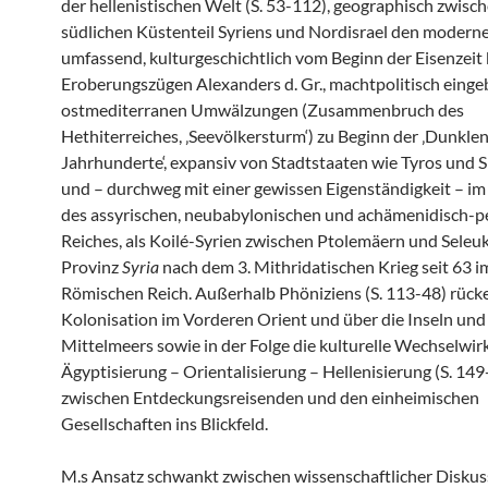
der hellenistischen Welt (S. 53-112), geographisch zwisc
südlichen Küstenteil Syriens und Nordisrael den modern
umfassend, kulturgeschichtlich vom Beginn der Eisenzeit 
Eroberungszügen Alexanders d. Gr., machtpolitisch eingeb
ostmediterranen Umwälzungen (Zusammenbruch des
Hethiterreiches, ‚Seevölkersturm‘) zu Beginn der ‚Dunkle
Jahrhunderte‘, expansiv von Stadtstaaten wie Tyros und 
und – durchweg mit einer gewissen Eigenständigkeit – i
des assyrischen, neubabylonischen und achämenidisch-p
Reiches, als Koilé-Syrien zwischen Ptolemäern und Seleuk
Provinz
Syria
nach dem 3. Mithridatischen Krieg seit 63 i
Römischen Reich. Außerhalb Phöniziens (S. 113-48) rück
Kolonisation im Vorderen Orient und über die Inseln und
Mittelmeers sowie in der Folge die kulturelle Wechselwir
Ägyptisierung – Orientalisierung – Hellenisierung (S. 149
zwischen Entdeckungsreisenden und den einheimischen
Gesellschaften ins Blickfeld.
M.s Ansatz schwankt zwischen wissenschaftlicher Diskus