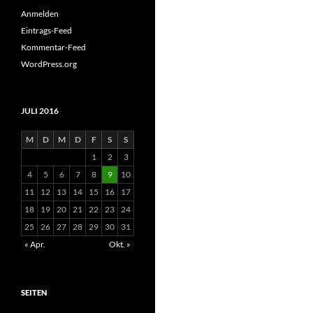
Anmelden
Eintrags-Feed
Kommentar-Feed
WordPress.org
JULI 2016
M
D
M
D
F
S
S
1
2
3
4
5
6
7
8
9
10
11
12
13
14
15
16
17
18
19
20
21
22
23
24
25
26
27
28
29
30
31
« Apr.
Okt. »
SEITEN