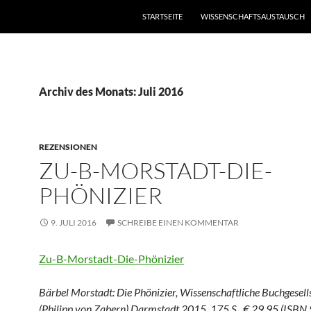
STARTSEITE
WISSENSCHAFTSAUSTAUSCH
Archiv des Monats: Juli 2016
REZENSIONEN
ZU-B-MORSTADT-DIE-
PHÖNIZIER
9. JULI 2016
SCHREIBE EINEN KOMMENTAR
Zu-B-Morstadt-Die-Phönizier
Bärbel Morstadt: Die Phönizier, Wissenschaftliche Buchgesell
(Philipp von Zabern) Darmstadt 2015. 175 S., € 29,95 (ISBN