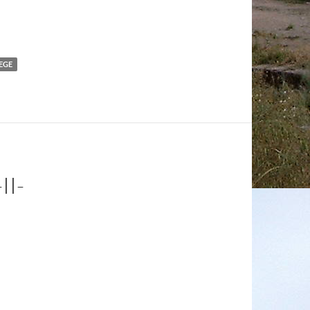
EGE
II-