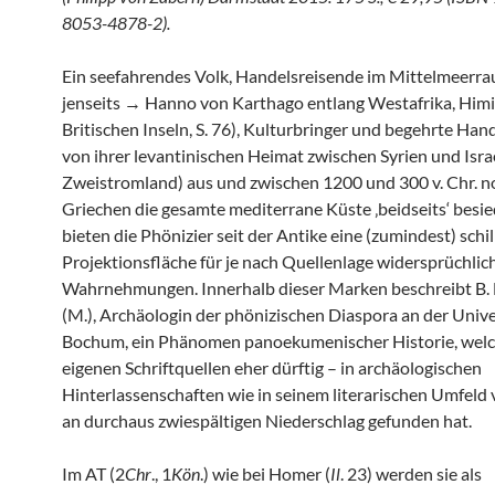
8053-4878-2).
Ein seefahrendes Volk, Handelsreisende im Mittelmeerr
jenseits → Hanno von Karthago entlang Westafrika, Himi
Britischen Inseln, S. 76), Kulturbringer und begehrte Han
von ihrer levantinischen Heimat zwischen Syrien und Isra
Zweistromland) aus und zwischen 1200 und 300 v. Chr. n
Griechen die gesamte mediterrane Küste ‚beidseits‘ besie
bieten die Phönizier seit der Antike eine (zumindest) schi
Projektionsfläche für je nach Quellenlage widersprüchlic
Wahrnehmungen. Innerhalb dieser Marken beschreibt B.
(M.), Archäologin der phönizischen Diaspora an der Unive
Bochum, ein Phänomen panoekumenischer Historie, welc
eigenen Schriftquellen eher dürftig – in archäologischen
Hinterlassenschaften wie in seinem literarischen Umfeld
an durchaus zwiespältigen Niederschlag gefunden hat.
Im AT (2
Chr
., 1
Kön
.) wie bei Homer (
Il
. 23) werden sie als