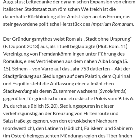
Augustus; Leitgedanke der dynamischen Expansion von einem
italischen Stadtstaat zum römischen Weltreich ist die
dauerhafte Rückbindung aller Amtsträger an das Forum, das
steingewordene politische Herzstück des
Imperium Romanum
.
Der Gründungsmythos weist Rom als „Stadt ohne Ursprung“
(F. Dupont 2013) aus, als rituell beglaubigte (Plut. Rom. 11)
Vereinigung von Fremdankömmlingen unter Führung des
Romulus, eines Vertriebenen aus dem nahen Alba Longa (S.
15). Seinem – von Varro auf das Jahr 753 datierten – Akt der
Stadt
gründung
aus Siedlungen auf dem Palatin, dem Quirinal
und Esquilin steht die Auffassung einer allmählichen
Stadt
werdung
als deren Zusammenwachsens (
Synoikismós
)
gegenüber, für griechische und etruskische Poleis vom 9. bis 6.
Jh. durchaus üblich (S. 20). Siedlungsspuren in dieser
verkehrsgünstig an der Kreuzung von Hirtenroute und
Salzstraße gelegenen, von den etruskischen Nachbarn
(nordwestlich), den Latinern (südlich), Faliskern und Sabinern
(im Osten) heimgesuchten Mündungsregion des Tiber finden