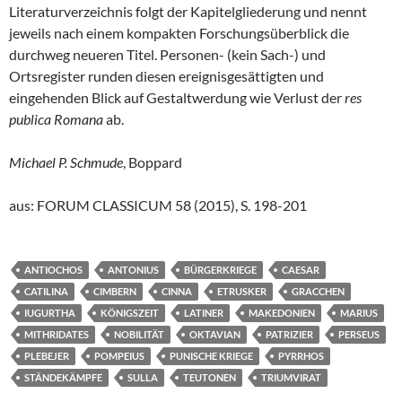
Literaturverzeichnis folgt der Kapitelgliederung und nennt
jeweils nach einem kompakten Forschungsüberblick die
durchweg neueren Titel. Personen- (kein Sach-) und
Ortsregister runden diesen ereignisgesättigten und
eingehenden Blick auf Gestaltwerdung wie Verlust der
res
publica Romana
ab.
Michael P. Schmude
, Boppard
aus: FORUM CLASSICUM 58 (2015), S. 198-201
ANTIOCHOS
ANTONIUS
BÜRGERKRIEGE
CAESAR
CATILINA
CIMBERN
CINNA
ETRUSKER
GRACCHEN
IUGURTHA
KÖNIGSZEIT
LATINER
MAKEDONIEN
MARIUS
MITHRIDATES
NOBILITÄT
OKTAVIAN
PATRIZIER
PERSEUS
PLEBEJER
POMPEIUS
PUNISCHE KRIEGE
PYRRHOS
STÄNDEKÄMPFE
SULLA
TEUTONEN
TRIUMVIRAT