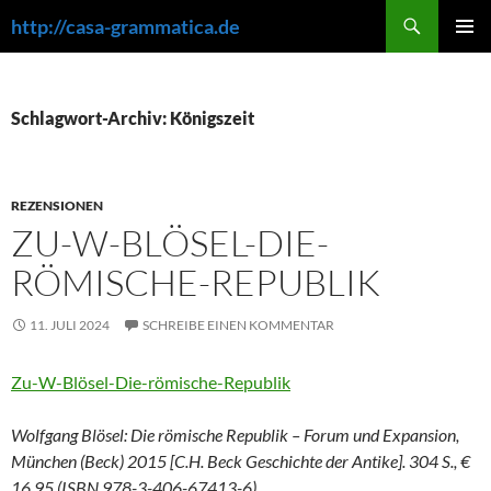
Zum
Suchen
http://casa-grammatica.de
Inhalt
PRIMÄR
springen
MENÜ
Schlagwort-Archiv: Königszeit
REZENSIONEN
ZU-W-BLÖSEL-DIE-
RÖMISCHE-REPUBLIK
11. JULI 2024
SCHREIBE EINEN KOMMENTAR
Zu-W-Blösel-Die-römische-Republik
Wolfgang Blösel: Die römische Republik – Forum und Expansion,
München (Beck) 2015 [C.H. Beck Geschichte der Antike]. 304 S., €
16,95 (ISBN 978-3-406-67413-6).