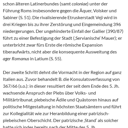
schon älteren Latinerbundes (samt
coloniae
) unter der
Führung Roms insbesondere gegen die Äquer, Volsker und
Sabiner (S. 51). Die rivalisierende Etruskerstadt Veji wird in
drei Kriegen bis zu ihrer Zerstörung und Eingemeindung 396
niedergerungen. Der ungehinderte Einfall der Gallier (390/87)
führt zu einer Befestigung der Stadt (‚Servianische‘ Mauer); er
unterbricht zwar fürs Erste die römische Expansion
tiberaufwärts, nicht aber die konsequente Ausweitung des
ager Romanus
in Latium (S. 55).
Der zweite Schritt dehnt die Vormacht in der Region auf ganz
Italien aus. Zuvor behandelt B. die Konsulatsverfassung von
367/66 (s.o.): in dieser resultiert der seit dem Ende des 5. Jh.
wachsende Anspruch der Plebs über Volks- und
Militärtribunat, plebeische Ädile und Quästoren hinaus auf
politische Mitgestaltung in höchsten Staatsämtern und führt
zur Kollegialität wie zur Heranbildung einer patrizisch-
plebeischen Oberschicht. Der patrizische ‚Stand‘ als solcher
hatte sich indes bereits nach der Mitte des 5. Jh.