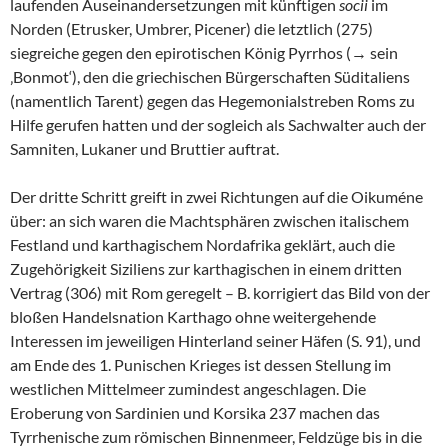
laufenden Auseinandersetzungen mit künftigen
socii
im
Norden (Etrusker, Umbrer, Picener) die letztlich (275)
siegreiche gegen den epirotischen König Pyrrhos (→ sein
‚Bonmot‘), den die griechischen Bürgerschaften Süditaliens
(namentlich Tarent) gegen das Hegemonialstreben Roms zu
Hilfe gerufen hatten und der sogleich als Sachwalter auch der
Samniten, Lukaner und Bruttier auftrat.
Der dritte Schritt greift in zwei Richtungen auf die Oikuméne
über: an sich waren die Machtsphären zwischen italischem
Festland und karthagischem Nordafrika geklärt, auch die
Zugehörigkeit Siziliens zur karthagischen in einem dritten
Vertrag (306) mit Rom geregelt – B. korrigiert das Bild von der
bloßen Handelsnation Karthago ohne weitergehende
Interessen im jeweiligen Hinterland seiner Häfen (S. 91), und
am Ende des 1. Punischen Krieges ist dessen Stellung im
westlichen Mittelmeer zumindest angeschlagen. Die
Eroberung von Sardinien und Korsika 237 machen das
Tyrrhenische zum römischen Binnenmeer, Feldzüge bis in die