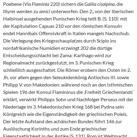
Poebene (
Via Flaminia
220) sichern die
Gallia cisalpina
, die
Illyrer werden zu
amici
unterworfen. Den 2., von der Iberischen
Halbinsel ausgehenden Punischen Krieg teilt B. (S. 110): mit
der Kapitulation Capuas 210 vor den römischen Konsuln
endet Hannibals Offensivkraft in Italien mangels Nachschub.
Die Verlegung des Kriegsschauplatzes durch Scipio ins
nordafrikanische Numidien erzwingt 202 die dortige
Entscheidungsschlacht bei Zama: Karthago wird zur
Regionalmacht zurückgestutzt, im 3. Punischen Krieg
schließlich ausgeschaltet. Die Römer erobern den Osten im 2.
Jh. vor allem gegen den Seleukidenkönig Antiochos III. sowie
Philipp V. von Makedonien: während noch an den Isthmischen
Spielen 196 der Konsul Flamininus die ‚Freiheit Griechenlands‘
erklärt, verwirkt Philipps Sohn und Nachfolger Perseus mit der
Niederlage im 3. Makedonischen Krieg 168 bei Pydna sein
Königreich wie die Eigenständigkeit der griechischen Poleis.
Der letzte Aufstand des achäischen Bundes führt 146 zur
Auslöschung Korinths und zum Ende griechischer
Eigenstaatlichkeit in der Antike (S. 131). Rom ist Weltmacht.