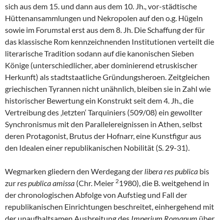
sich aus dem 15. und dann aus dem 10. Jh., vor-städtische
Hüttenansammlungen und Nekropolen auf den o.g. Hügeln
sowie im Forumstal erst aus dem 8. Jh. Die Schaffung der für
das klassische Rom kennzeichnenden Institutionen verteilt die
literarische Tradition sodann auf die kanonischen Sieben
Könige (unterschiedlicher, aber dominierend etruskischer
Herkunft) als stadtstaatliche Gründungsheroen. Zeitgleichen
griechischen Tyrannen nicht unähnlich, bleiben sie in Zahl wie
historischer Bewertung ein Konstrukt seit dem 4. Jh., die
Vertreibung des ‚letzten‘ Tarquiniers (509/08) ein gewollter
Synchronismus mit den Parallelereignissen in Athen, selbst
deren Protagonist, Brutus der Hofnarr, eine Kunstfigur aus
den Idealen einer republikanischen Nobilität (S. 29-31).
Wegmarken gliedern den Werdegang der
libera res publica
bis
2
zur
res publica amissa
(Chr. Meier
1980), die B. weitgehend in
der chronologischen Abfolge von Aufstieg und Fall der
republikanischen Einrichtungen beschreitet, einhergehend mit
der unaufhaltsamen Ausbreitung des
Imperium Romanum
über