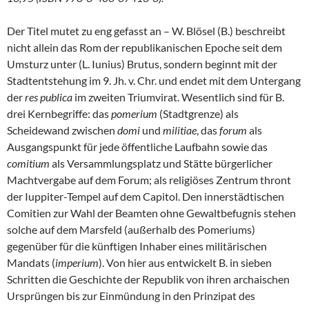
Der Titel mutet zu eng gefasst an – W. Blösel (B.) beschreibt
nicht allein das Rom der republikanischen Epoche seit dem
Umsturz unter (L. Iunius) Brutus, sondern beginnt mit der
Stadtentstehung im 9. Jh. v. Chr. und endet mit dem Untergang
der
res publica
im zweiten Triumvirat. Wesentlich sind für B.
drei Kernbegriffe: das
pomerium
(Stadtgrenze) als
Scheidewand zwischen
domi
und
militiae
, das
forum
als
Ausgangspunkt für jede öffentliche Laufbahn sowie das
comitium
als Versammlungsplatz und Stätte bürgerlicher
Machtvergabe auf dem Forum; als religiöses Zentrum thront
der Iuppiter-Tempel auf dem Capitol. Den innerstädtischen
Comitien zur Wahl der Beamten ohne Gewaltbefugnis stehen
solche auf dem Marsfeld (außerhalb des Pomeriums)
gegenüber für die künftigen Inhaber eines militärischen
Mandats (
imperium
). Von hier aus entwickelt B. in sieben
Schritten die Geschichte der Republik von ihren archaischen
Ursprüngen bis zur Einmündung in den Prinzipat des