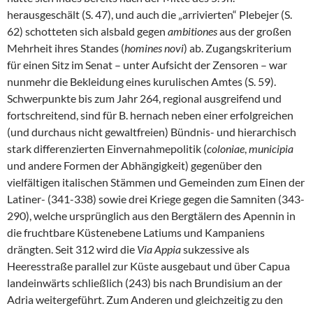
herausgeschält (S. 47), und auch die „arrivierten“ Plebejer (S.
62) schotteten sich alsbald gegen
ambitiones
aus der großen
Mehrheit ihres Standes (
homines novi
) ab. Zugangskriterium
für einen Sitz im Senat – unter Aufsicht der Zensoren – war
nunmehr die Bekleidung eines kurulischen Amtes (S. 59).
Schwerpunkte bis zum Jahr 264, regional ausgreifend und
fortschreitend, sind für B. hernach neben einer erfolgreichen
(und durchaus nicht gewaltfreien) Bündnis- und hierarchisch
stark differenzierten Einvernahmepolitik (
coloniae
,
municipia
und andere Formen der Abhängigkeit) gegenüber den
vielfältigen italischen Stämmen und Gemeinden zum Einen der
Latiner- (341-338) sowie drei Kriege gegen die Samniten (343-
290), welche ursprünglich aus den Bergtälern des Apennin in
die fruchtbare Küstenebene Latiums und Kampaniens
drängten. Seit 312 wird die
Via Appia
sukzessive als
Heeresstraße parallel zur Küste ausgebaut und über Capua
landeinwärts schließlich (243) bis nach Brundisium an der
Adria weitergeführt. Zum Anderen und gleichzeitig zu den