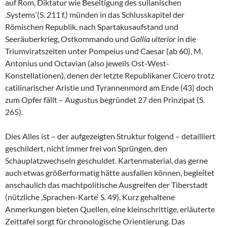
auf Rom, Diktatur wie Beseitigung des sullanischen
‚Systems‘(S. 211 f.) münden in das Schlusskapitel der
Römischen Republik, nach Spartakusaufstand und
Seeräuberkrieg, Ostkommando und
Gallia ulterior
in die
Triumviratszeiten unter Pompeius und Caesar (ab 60), M.
Antonius und Octavian (also jeweils Ost-West-
Konstellationen), denen der letzte Republikaner Cicero trotz
catilinarischer Aristie und Tyrannenmord am Ende (43) doch
zum Opfer fällt – Augustus begründet 27 den Prinzipat (S.
265).
Dies Alles ist – der aufgezeigten Struktur folgend – detailliert
geschildert, nicht immer frei von Sprüngen, den
Schauplatzwechseln geschuldet. Kartenmaterial, das gerne
auch etwas größerformatig hätte ausfallen können, begleitet
anschaulich das machtpolitische Ausgreifen der Tiberstadt
(nützliche ‚Sprachen-Karte‘ S. 49). Kurz gehaltene
Anmerkungen bieten Quellen, eine kleinschrittige, erläuterte
Zeittafel sorgt für chronologische Orientierung. Das