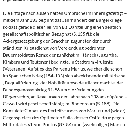
Die Erfolge nach außen hatten Umbrüche im Innern gezeitigt –
mit dem Jahr 133 beginnt das Jahrhundert der Bürgerkriege,
so dass gerade dieser Teil von B.s Darstellung einen deutlich
gesellschaftspolitischen Bezug hat (S. 155 ff.): die
Ackergesetzgebung der Gracchen zugunsten der durch
ständigen Kriegsdienst von Verelendung bedrohten
Bauernsoldaten Roms; der zunächst militärisch (Jugurtha,
Kimbern und Teutonen) bedingte, in Stadtrom virulente
(Veteranen) Aufstieg des Parvenü Marius, welcher die schon
im Spanischen Krieg (154-133) sich abzeichnende militärische
„Dequalifizierung“ der Nobilität umso deutlicher machte; der
Bundesgenossenkrieg 91-88 um die Verleihung des
Bürgerrechts, an Regelungen der Jahre nach 338 anknüpfend –
Gewalt wird gesellschaftsfähig im Binnenraum (S. 188). Die
Konsulate Cinnas, des Parteifreundes von Marius und (wie er)
Gegenspielers des Optimaten Sulla, dessen Ostfeldzug gegen
Mithridates VI. von Pontos (87-84) und (zweimaliger) Marsch