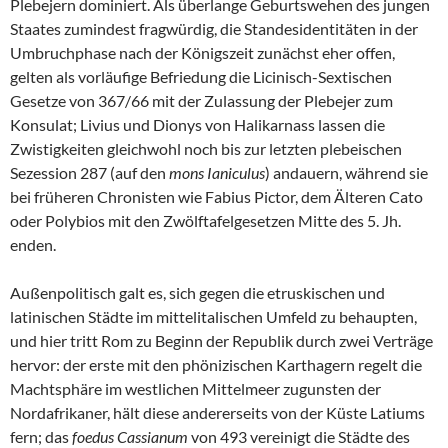
Plebejern dominiert. Als überlange Geburtswehen des jungen
Staates zumindest fragwürdig, die Standesidentitäten in der
Umbruchphase nach der Königszeit zunächst eher offen,
gelten als vorläufige Befriedung die Licinisch-Sextischen
Gesetze von 367/66 mit der Zulassung der Plebejer zum
Konsulat; Livius und Dionys von Halikarnass lassen die
Zwistigkeiten gleichwohl noch bis zur letzten plebeischen
Sezession 287 (auf den
mons Ianiculus
) andauern, während sie
bei früheren Chronisten wie Fabius Pictor, dem Älteren Cato
oder Polybios mit den Zwölftafelgesetzen Mitte des 5. Jh.
enden.
Außenpolitisch galt es, sich gegen die etruskischen und
latinischen Städte im mittelitalischen Umfeld zu behaupten,
und hier tritt Rom zu Beginn der Republik durch zwei Verträge
hervor: der erste mit den phönizischen Karthagern regelt die
Machtsphäre im westlichen Mittelmeer zugunsten der
Nordafrikaner, hält diese andererseits von der Küste Latiums
fern; das
foedus Cassianum
von 493 vereinigt die Städte des