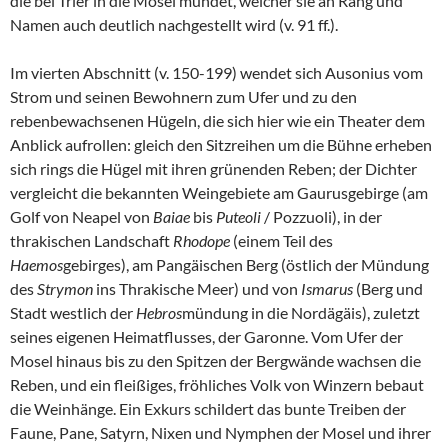
die bei Trier in die Mosel mündet, welcher sie an Rang und
Namen auch deutlich nachgestellt wird (v. 91 ff.).
Im vierten Abschnitt (v. 150-199) wendet sich Ausonius vom
Strom und seinen Bewohnern zum Ufer und zu den
rebenbewachsenen Hügeln, die sich hier wie ein Theater dem
Anblick aufrollen: gleich den Sitzreihen um die Bühne erheben
sich rings die Hügel mit ihren grünenden Reben; der Dichter
vergleicht die bekannten Weingebiete am Gaurusgebirge (am
Golf von Neapel von
Baiae
bis
Puteoli
/ Pozzuoli), in der
thrakischen Landschaft
Rhodope
(einem Teil des
Haemos
gebirges), am Pangäischen Berg (östlich der Mündung
des
Strymon
ins Thrakische Meer) und von
Ismarus
(Berg und
Stadt westlich der
Hebros
mündung in die Nordägäis), zuletzt
seines eigenen Heimatflusses, der Garonne. Vom Ufer der
Mosel hinaus bis zu den Spitzen der Bergwände wachsen die
Reben, und ein fleißiges, fröhliches Volk von Winzern bebaut
die Weinhänge. Ein Exkurs schildert das bunte Treiben der
Faune, Pane, Satyrn, Nixen und Nymphen der Mosel und ihrer