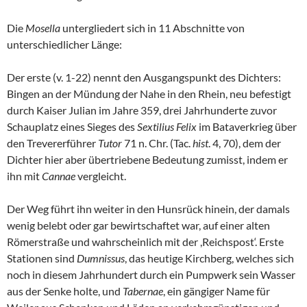
Die
Mosella
untergliedert sich in 11 Abschnitte von
unterschiedlicher Länge:
Der erste (v. 1-22) nennt den Ausgangspunkt des Dichters:
Bingen an der Mündung der Nahe in den Rhein, neu befestigt
durch Kaiser Julian im Jahre 359, drei Jahrhunderte zuvor
Schauplatz eines Sieges des
Sextilius Felix
im Bataverkrieg über
den Trevererführer
Tutor
71 n. Chr. (Tac.
hist
. 4, 70), dem der
Dichter hier aber übertriebene Bedeutung zumisst, indem er
ihn mit
Cannae
vergleicht.
Der Weg führt ihn weiter in den Hunsrück hinein, der damals
wenig belebt oder gar bewirtschaftet war, auf einer alten
Römerstraße und wahrscheinlich mit der ,Reichspost‘. Erste
Stationen sind
Dumnissus
, das heutige Kirchberg, welches sich
noch in diesem Jahrhundert durch ein Pumpwerk sein Wasser
aus der Senke holte, und
Tabernae
, ein gängiger Name für