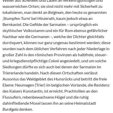
Weiler aus Schenken und Läden an verkehrsgünstigen und
wasserreichen Orten; sie sind nicht mehr mit Sicherheit zu
lokalisieren, man denkt an
Belginum
, den heute so genannten
‚Stumpfen Turm‘ bei Hinzerath, kaum jedoch etwa an
Bernkastel. Die Gefilde der Sarmaten – ursprünglich ein
skythischer Volksstamm und ein für Rom ebenso gefährlicher
Nachbar wie die Germanen –, welche der Dichter gleichfalls
durchquert, können nur ganz ungenau bestimmt werden; diese
wurden nach dem üblichen Verfahren nach jeder Niederlage in
großer Zahl in den römischen Provinzen als halbfreie, steuer-
und kriegsdienstpflichtige
Coloni
angesiedelt, und um solche
Siedlungen dürfte es sich auch bei denen der Sarmaten im
Triererlande handeln. Nach diesen Ortschaften verlässt
Ausonius das Waldgebiet des Hunsrücks und betritt die freie
Ebene: Neumagen (Trier) im belgischen Vorlande, die Residenz
des Kaisers Konstantin, ist erreicht. Prachtvillen an den
Flussufern, rebenbewachsene Hügel und die ruhig
dahinfließende Mosel lassen ihn an seine Heimatstadt
Burdigala
denken.