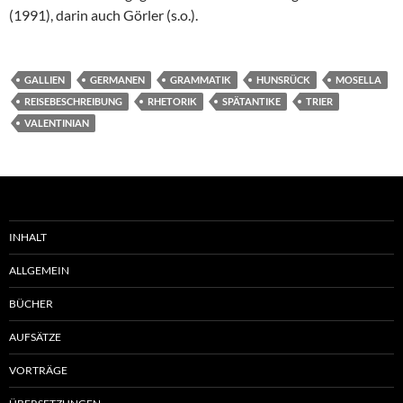
(1991), darin auch Görler (s.o.).
GALLIEN
GERMANEN
GRAMMATIK
HUNSRÜCK
MOSELLA
REISEBESCHREIBUNG
RHETORIK
SPÄTANTIKE
TRIER
VALENTINIAN
INHALT
ALLGEMEIN
BÜCHER
AUFSÄTZE
VORTRÄGE