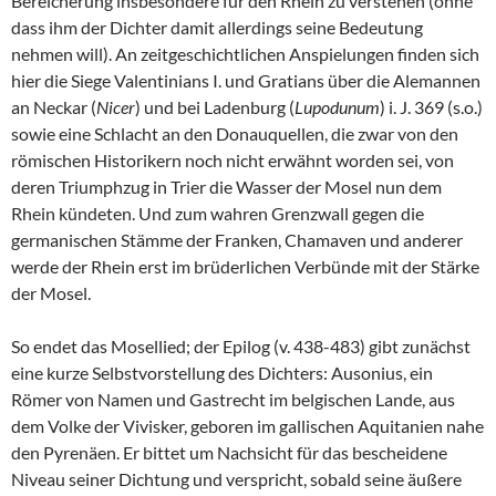
Bereicherung insbesondere für den Rhein zu verstehen (ohne
dass ihm der Dichter damit allerdings seine Bedeutung
nehmen will). An zeitgeschichtlichen Anspielungen finden sich
hier die Siege Valentinians I. und Gratians über die Alemannen
an Neckar (
Nicer
) und bei Ladenburg (
Lupodunum
) i. J. 369 (s.o.)
sowie eine Schlacht an den Donauquellen, die zwar von den
römischen Historikern noch nicht erwähnt worden sei, von
deren Triumphzug in Trier die Wasser der Mosel nun dem
Rhein kündeten. Und zum wahren Grenzwall gegen die
germanischen Stämme der Franken, Chamaven und anderer
werde der Rhein erst im brüderlichen Verbünde mit der Stärke
der Mosel.
So endet das Mosellied; der Epilog (v. 438-483) gibt zunächst
eine kurze Selbstvorstellung des Dichters: Ausonius, ein
Römer von Namen und Gastrecht im belgischen Lande, aus
dem Volke der Vivisker, geboren im gallischen Aquitanien nahe
den Pyrenäen. Er bittet um Nachsicht für das bescheidene
Niveau seiner Dichtung und verspricht, sobald seine äußere