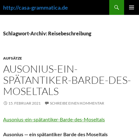
Zum
Suchen
http://casa-grammatica.de
Inhalt
PRIMÄR
springen
MENÜ
Schlagwort-Archiv: Reisebeschreibung
AUFSÄTZE
AUSONIUS-EIN-
SPÄTANTIKER-BARDE-DES-
MOSELTALS
15. FEBRUAR 2021
SCHREIBE EINEN KOMMENTAR
Ausonius-ein-spätantiker-Barde-des-Moseltals
Ausonius — ein spätantiker Barde des Moseltals