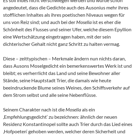
Es soll indes nicht verschwiegen werden und wurde schon
angedeutet, dass die Gedichte auch des Ausonius mehr ihres
stofflichen Inhaltes als ihres poetischen Niveaus wegen für
uns von Reiz sind; und auch bei der
Mosella
ist es eher die
Schönheit des Flusses und seiner Ufer, welche diesem Epyllion
eine Wertschätzung eingetragen haben, mit der sein
dichterischer Gehalt nicht ganz Schritt zu halten vermag.
Diese – zeittypischen – Merkmale ändern nun nichts daran,
dass Ausons Moselgedicht ein bemerkenswertes Werk ist und
bleibt; es verherrlicht das Land und seine Bewohner aller
Stände, seine Hauptstadt Trier, die damals wie heute
beeindruckende Blume seines Weines, den Schiffsverkehr auf
dem Strom selbst und alle seine Nebenflüsse.
Seinem Charakter nach ist die
Mosella
als ein
,Empfehlungsgedicht‘ zu bezeichnen: ähnlich der neuen
Residenz Konstantinopel sollte auch Trier durch das Lied eines
,Hofpoeten‘ gehoben werden, welcher deren Sicherheit und