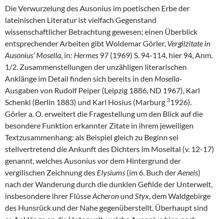
Die Verwurzelung des Ausonius im poetischen Erbe der
lateinischen Literatur ist vielfach Gegenstand
wissenschaftlicher Betrachtung gewesen; einen Überblick
entsprechender Arbeiten gibt Woldemar Görler,
Vergilzitate in
Ausonius‘ Mosella
, in:
Hermes
97 (1969) S. 94-114, hier 94, Anm.
1/2. Zusammenstellungen der unzähligen literarischen
Anklänge im Detail finden sich bereits in den
Mosella
-
Ausgaben von Rudolf Peiper (Leipzig 1886, ND 1967), Karl
3
Schenkl (Berlin 1883) und Karl Hosius (Marburg
1926).
Görler a. O. erweitert die Fragestellung um den Blick auf die
besondere Funktion erkannter Zitate in ihrem jeweiligen
Textzusammenhang: als Beispiel gleich zu Beginn sei
stellvertretend die Ankunft des Dichters im Moseltal (v. 12-17)
genannt, welches Ausonius vor dem Hintergrund der
vergilischen Zeichnung des
Elysiums
(im 6. Buch der
Aeneis
)
nach der Wanderung durch die dunklen Gefilde der Unterwelt,
insbesondere ihrer Flüsse
Acheron
und
Styx
, dem Waldgebirge
des Hunsrück und der Nahe gegenüberstellt. Überhaupt sind