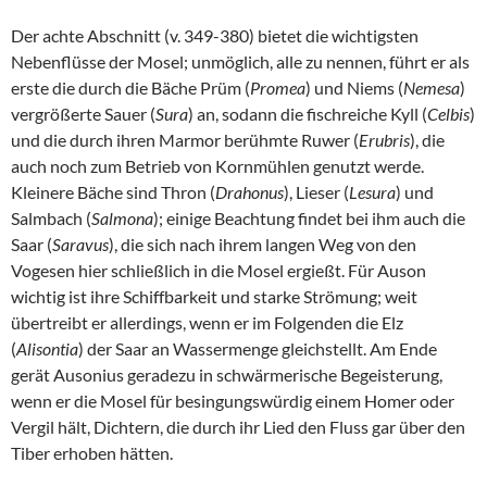
Der achte Abschnitt (v. 349-380) bietet die wichtigsten
Nebenflüsse der Mosel; unmöglich, alle zu nennen, führt er als
erste die durch die Bäche Prüm (
Promea
) und Niems (
Nemesa
)
vergrößerte Sauer (
Sura
) an, sodann die fischreiche Kyll (
Celbis
)
und die durch ihren Marmor berühmte Ruwer (
Erubris
), die
auch noch zum Betrieb von Kornmühlen genutzt werde.
Kleinere Bäche sind Thron (
Drahonus
), Lieser (
Lesura
) und
Salmbach (
Salmona
); einige Beachtung findet bei ihm auch die
Saar (
Saravus
), die sich nach ihrem langen Weg von den
Vogesen hier schließlich in die Mosel ergießt. Für Auson
wichtig ist ihre Schiffbarkeit und starke Strömung; weit
übertreibt er allerdings, wenn er im Folgenden die Elz
(
Alisontia
) der Saar an Wassermenge gleichstellt. Am Ende
gerät Ausonius geradezu in schwärmerische Begeisterung,
wenn er die Mosel für besingungswürdig einem Homer oder
Vergil hält, Dichtern, die durch ihr Lied den Fluss gar über den
Tiber erhoben hätten.