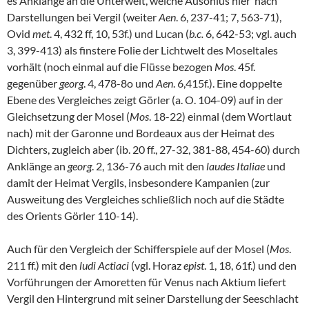
es Anklänge an die Unterwelt, welche Ausonius hier nach
Darstellungen bei Vergil (weiter
Aen
. 6, 237-41; 7, 563-71),
Ovid
met
. 4, 432 ff, 10, 53f.) und Lucan (
b.c.
6, 642-53; vgl. auch
3, 399-413) als finstere Folie der Lichtwelt des Moseltales
vorhält (noch einmal auf die Flüsse bezogen
Mos
. 45f.
gegenüber
georg
. 4, 478-8o und
Aen
. 6,415f.). Eine doppelte
Ebene des Vergleiches zeigt Görler (a. O. 104-09) auf in der
Gleichsetzung der Mosel (
Mos
. 18-22) einmal (dem Wortlaut
nach) mit der Garonne und Bordeaux aus der Heimat des
Dichters, zugleich aber (ib. 20 ff., 27-32, 381-88, 454-60) durch
Anklänge an
georg
. 2, 136-76 auch mit den
laudes Italiae
und
damit der Heimat Vergils, insbesondere Kampanien (zur
Ausweitung des Vergleiches schließlich noch auf die Städte
des Orients Görler 110-14).
Auch für den Vergleich der Schifferspiele auf der Mosel (
Mos
.
211 ff.) mit den
ludi Actiaci
(vgl. Horaz
epist
. 1, 18, 61f.) und den
Vorführungen der Amoretten für Venus nach Aktium liefert
Vergil den Hintergrund mit seiner Darstellung der Seeschlacht