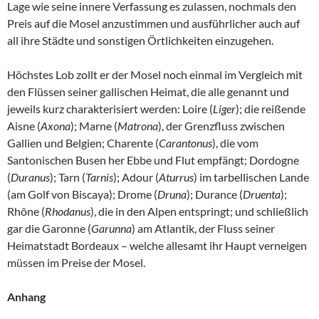
Lage wie seine innere Verfassung es zulassen, nochmals den
Preis auf die Mosel anzustimmen und ausführlicher auch auf
all ihre Städte und sonstigen Örtlichkeiten einzugehen.
Höchstes Lob zollt er der Mosel noch einmal im Vergleich mit
den Flüssen seiner gallischen Heimat, die alle genannt und
jeweils kurz charakterisiert werden: Loire (
Liger
); die reißende
Aisne (
Axona
); Marne (
Matrona
), der Grenzfluss zwischen
Gallien und Belgien; Charente (
Carantonus
), die vom
Santonischen Busen her Ebbe und Flut empfängt; Dordogne
(
Duranus
); Tarn (
Tarnis
); Adour (
Aturrus
) im tarbellischen Lande
(am Golf von Biscaya); Drome (
Druna
); Durance (
Druenta
);
Rhône (
Rhodanus
), die in den Alpen entspringt; und schließlich
gar die Garonne (
Garunna
) am Atlantik, der Fluss seiner
Heimatstadt Bordeaux – welche allesamt ihr Haupt verneigen
müssen im Preise der Mosel.
An
hang