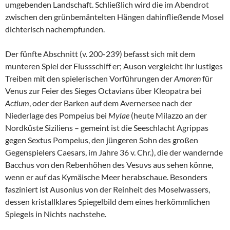
umgebenden Landschaft. Schließlich wird die im Abendrot
zwischen den grünbemäntelten Hängen dahinfließende Mosel
dichterisch nachempfunden.
Der fünfte Abschnitt (v. 200-239) befasst sich mit dem
munteren Spiel der Flussschiff er; Auson vergleicht ihr lustiges
Treiben mit den spielerischen Vorführungen der
Amoren
für
Venus zur Feier des Sieges Octavians über Kleopatra bei
Actium
, oder der Barken auf dem Avernersee nach der
Niederlage des Pompeius bei
Mylae
(heute Milazzo an der
Nordküste Siziliens – gemeint ist die Seeschlacht Agrippas
gegen Sextus Pompeius, den jüngeren Sohn des großen
Gegenspielers Caesars, im Jahre 36 v. Chr.), die der wandernde
Bacchus von den Rebenhöhen des Vesuvs aus sehen könne,
wenn er auf das Kymäische Meer herabschaue. Besonders
fasziniert ist Ausonius von der Reinheit des Moselwassers,
dessen kristallklares Spiegelbild dem eines herkömmlichen
Spiegels in Nichts nachstehe.