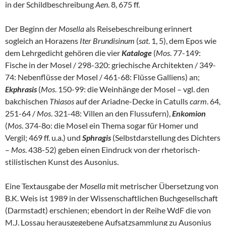
in der Schildbeschreibung
Aen
. 8, 675 ff.
Der Beginn der
Mosella
als Reisebeschreibung erinnert
sogleich an Horazens
Iter Brundisinum
(
sat
. 1, 5), dem Epos wie
dem Lehrgedicht gehören die vier
Kataloge
(
Mos
. 77-149:
Fische in der Mosel / 298-320: griechische Architekten / 349-
74: Nebenflüsse der Mosel / 461-68: Flüsse Galliens) an;
Ekphrasis
(
Mos
. 150-99: die Weinhänge der Mosel – vgl. den
bakchischen
Thiasos
auf der Ariadne-Decke in Catulls
carm
. 64,
251-64 /
Mos
. 321-48: Villen an den Flussufern),
Enkomion
(
Mos
. 374-8o: die Mosel ein Thema sogar für Homer und
Vergil; 469 ff. u.a.) und
Sphragis
(Selbstdarstellung des Dichters
–
Mos
. 438-52) geben einen Eindruck von der rhetorisch-
stilistischen Kunst des Ausonius.
Eine Textausgabe der
Mosella
mit metrischer Übersetzung von
B.K. Weis ist 1989 in der Wissenschaftlichen Buchgesellschaft
(Darmstadt) erschienen; ebendort in der Reihe WdF die von
M.J. Lossau herausgegebene Aufsatzsammlung zu Ausonius