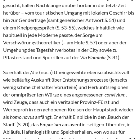
gesucht, hallen Nachklänge unüberhörbar in die Jetzt-Zeit
herüber – vom touristischen Umgang mit lokalem Geschirr bis
hin zur Genderfrage (samt generischer Antwort S. 51) und
einem Kneipengespräch (S. 53-55), welches inhaltlich wie
habituell in jede Moderne passte, der Sorge um
Verschwörungstheoretiker (– am Hofe S. 57) oder aber der
Umgehung des Tagesfahrverbotes in der City sowie zu
Pflasterstand und Spurrillen auf der
Via Flaminia
(S. 81).
So erhält der/die (noch) Uneingeweihte ebenso absichtsvoll
wie beiläufig Auskunft über Entstehungsprozesse (jenseits
wenig schmeichelhafter Vorurteile) und Herkunftsregionen
der omnipräsenten Würze eines angemessenen
convivium
,
wird Zeuge, dass auch ein veritabler Provinz-Fürst und
Werbeprofi in den gehobenen Kreisen der Hauptstadt wieder
als
homo novus
anfängt. Er erhält Einblicke in den ‚Bauch der
Stadt‘ (S. 20), das
Emporium
am aventin-seitigen Tiberufer, in
Abläufe, Hafenlogistik und Speicherhallen, von wo aus für