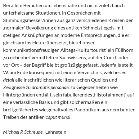
Bei allem Bemühen um lebensnahe und nicht zuletzt auch
unterhaltsame Situationen, in Gesprächen mit
Stimmungsmesser/innen aus ganz verschiedenen Kreisen der
‚normalen‘ Bevölkerung eines antiken Schmelztiegels, mit
stetigen Anknüpfungen an moderne Entsprechungen, die er
gleichsam ins Heute übersetzt, bietet unser
kommunikationsfreudiger ‚Alltags-Kulturtourist‘ ein Füllhorn
‚so nebenbei‘ vermittelten Sachwissens, auf der Couch oder
vor Ort – der Begriff bleibt großzügig gefasst. Jedenfalls stellt
W. am Ende konsequent mit einem Verzeichnis, welches
en
detail
alle inschriftlichen wie literarischen Quellen und
Zeugnisse zu
dramatis personae
, zu Gegebenheiten wie
Hintergründen enthält, sein fabulierendes ‚Histotainment‘ auf
eine verlässliche Basis und gibt solchermaßen ein
breitgefächertes wie gehaltvolles Panoptikum aus dem bunten
Treiben des antiken
caput mundi
.
Michael P. Schmude
, Lahnstein