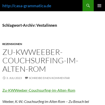
Zum
Suchen
http://casa-grammatica.de
Inhalt
PRIMÄR
springen
MENÜ
Schlagwort-Archiv: Vestalinnen
REZENSIONEN
ZU-KWWEEBER-
COUCHSURFING-IM-
ALTEN-ROM
3. JULI 2023
SCHREIBE EINEN KOMMENTAR
Zu-KWWeeber-Couchsurfing-im-Alten-Rom
Weeber, K.-W.: Couchsurfing im Alten Rom – Zu Besuch bei