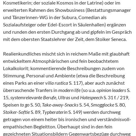
Kosmetikerin; der soziale Kosmos in der Latrine) oder im
erweiterten Rahmen des Showbusiness (Bestattungsmanager
und Tänzerinnen-WG in der Subura, Comedian als
Sozialaufsteiger oder Edel-Escort in Säulenhallen) ergänzen
und runden den ersten Durchgang ab und gipfeln im Gespräch
mit dem obersten Staatslehrer der Zeit, dem Stoiker Seneca.
Realienkundliches mischt sich in reichem Maße mit glaubhaft
entwickeltem Atmosphärischen und fein beobachtetem
Lokalkolorit; kommentierende Beschreibungen zudem von
Stimmung, Personal und Ambiente (etwa die Beschreibung
eines Parks an einer
villa rustica
S. 117), aber auch zunächst
überraschende Tranfers in
modern life
(so u.a.
opinion leaders
S.
15,
systemrelevante Berufe
,
Ultras
und
Hatespeech
S. 31 f. / 219,
Speisen
to go
S. 50,
Take-away-Snacks
S. 54,
Smogglocke
S. 80,
Stoiker-Softie
S. 89,
Typberaterin
S. 149) werden durchweg
getragen von einem heiter bis ironischen und verständnisvoll-
empathischen Begleitton. Überhaupt sind in den fein
gezeichneten Situationsbildern Gegenwartsbezüge durchweg