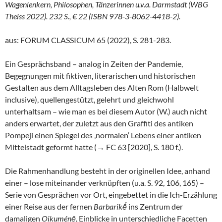
Wagenlenkern, Philosophen, Tänzerinnen u.v.a. Darmstadt (WBG
Theiss 2022). 232 S., € 22 (ISBN 978-3-8062-4418-2).
aus: FORUM CLASSICUM 65 (2022), S. 281-283.
Ein Gesprächsband – analog in Zeiten der Pandemie,
Begegnungen mit fiktiven, literarischen und historischen
Gestalten aus dem Alltagsleben des Alten Rom (Halbwelt
inclusive), quellengestützt, gelehrt und gleichwohl
unterhaltsam – wie man es bei diesem Autor (W.) auch nicht
anders erwartet, der zuletzt aus den Graffiti des antiken
Pompeji einen Spiegel des ‚normalen‘ Lebens einer antiken
Mittelstadt geformt hatte (→ FC 63 [2020], S. 180 f.).
Die Rahmenhandlung besteht in der originellen Idee, anhand
einer – lose miteinander verknüpften (u.a. S. 92, 106, 165) –
Serie von Gesprächen vor Ort, eingebettet in die Ich-Erzählung
einer Reise aus der fernen
Barbarik
ḗ
ins Zentrum der
damaligen
Oikuménē
, Einblicke in unterschiedliche Facetten