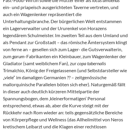
Fast-Food-Wirtin sowie die Mutter einer als
locus amoenus
ein- und priapeisch ausgerichteten Taverne vertreten, und
auch ein Wagenlenker repräsentiert die
Unterhaltungsbranche. Der bürgerlichen Welt entstammen
ein Lagerverwalter und der Ururenkel von Horazens
legendärem Schulmeister. Im zweiten Teil aus dem Umland und
als Pendant zur Großstadt – das römische Ämtersystem klingt
von ferne an – gesellen sich zum Lager- die Gutsverwalterin,
zum
garum
-Fabrikanten ein Kleinbauer, zum Wagenlenker der
Gladiator (samt weiblichem Fan), zur
copa tabernalis
Trimalchio, König der Freigelassenen (und Selbstdarsteller wie
„viele“ im damaligen Germanien ?? – zeitgenössische
mallorquinische Parallelen böten sich eher). Naturgemäß fällt
in dieser auch deutlich kürzeren Mittelpartie der
Spannungsbogen, dem ‚kleinerformatigen‘ Personal
entsprechend, etwas ab, aber die Kurve steigt mit der
Rückkehr nach Rom wieder an: teils gegensätzliche Bereiche
von Körperpflege und Wellness (das Allheilmittel von Neros
kretischem Leibarzt und die Klagen einer rechtlosen