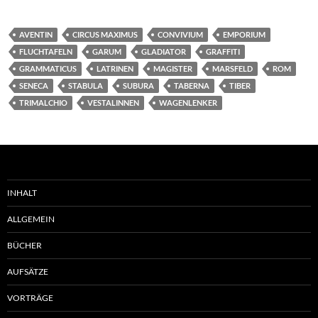
AVENTIN
CIRCUS MAXIMUS
CONVIVIUM
EMPORIUM
FLUCHTAFELN
GARUM
GLADIATOR
GRAFFITI
GRAMMATICUS
LATRINEN
MAGISTER
MARSFELD
ROM
SENECA
STABULA
SUBURA
TABERNA
TIBER
TRIMALCHIO
VESTALINNEN
WAGENLENKER
INHALT
ALLGEMEIN
BÜCHER
AUFSÄTZE
VORTRÄGE