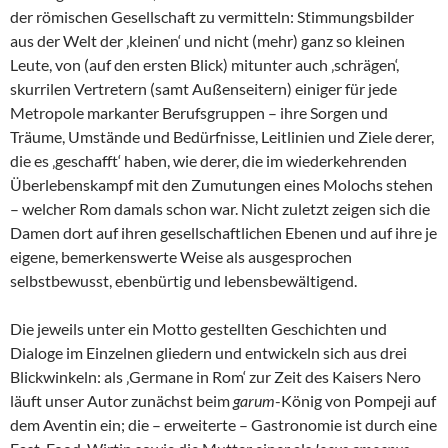
der römischen Gesellschaft zu vermitteln: Stimmungsbilder
aus der Welt der ‚kleinen‘ und nicht (mehr) ganz so kleinen
Leute, von (auf den ersten Blick) mitunter auch ‚schrägen‘,
skurrilen Vertretern (samt Außenseitern) einiger für jede
Metropole markanter Berufsgruppen – ihre Sorgen und
Träume, Umstände und Bedürfnisse, Leitlinien und Ziele derer,
die es ‚geschafft‘ haben, wie derer, die im wiederkehrenden
Überlebenskampf mit den Zumutungen eines Molochs stehen
– welcher Rom damals schon war. Nicht zuletzt zeigen sich die
Damen dort auf ihren gesellschaftlichen Ebenen und auf ihre je
eigene, bemerkenswerte Weise als ausgesprochen
selbstbewusst, ebenbürtig und lebensbewältigend.
Die jeweils unter ein Motto gestellten Geschichten und
Dialoge im Einzelnen gliedern und entwickeln sich aus drei
Blickwinkeln: als ‚Germane in Rom‘ zur Zeit des Kaisers Nero
läuft unser Autor zunächst beim
garum
-König von Pompeji auf
dem Aventin ein; die – erweiterte – Gastronomie ist durch eine