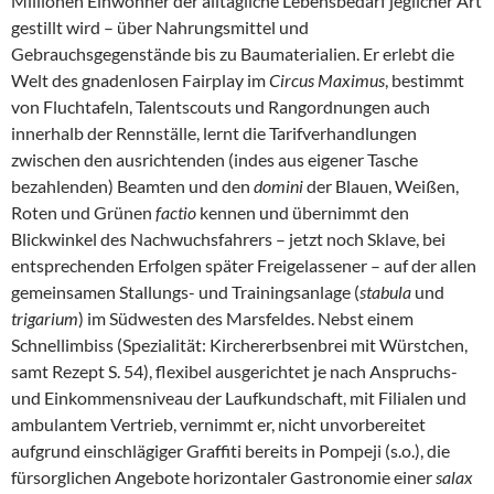
Millionen Einwohner der alltägliche Lebensbedarf jeglicher Art
gestillt wird – über Nahrungsmittel und
Gebrauchsgegenstände bis zu Baumaterialien. Er erlebt die
Welt des gnadenlosen Fairplay im
Circus Maximus
, bestimmt
von Fluchtafeln, Talentscouts und Rangordnungen auch
innerhalb der Rennställe, lernt die Tarifverhandlungen
zwischen den ausrichtenden (indes aus eigener Tasche
bezahlenden) Beamten und den
domini
der Blauen, Weißen,
Roten und Grünen
factio
kennen und übernimmt den
Blickwinkel des Nachwuchsfahrers – jetzt noch Sklave, bei
entsprechenden Erfolgen später Freigelassener – auf der allen
gemeinsamen Stallungs- und Trainingsanlage (
stabula
und
trigarium
) im Südwesten des Marsfeldes. Nebst einem
Schnellimbiss (Spezialität: Kirchererbsenbrei mit Würstchen,
samt Rezept S. 54), flexibel ausgerichtet je nach Anspruchs-
und Einkommensniveau der Laufkundschaft, mit Filialen und
ambulantem Vertrieb, vernimmt er, nicht unvorbereitet
aufgrund einschlägiger Graffiti bereits in Pompeji (s.o.), die
fürsorglichen Angebote horizontaler Gastronomie einer
salax