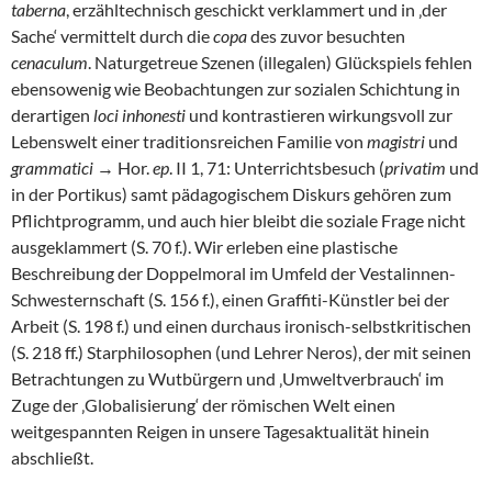
taberna
, erzähltechnisch geschickt verklammert und in ‚der
Sache‘ vermittelt durch die
copa
des zuvor besuchten
cenaculum
. Naturgetreue Szenen (illegalen) Glückspiels fehlen
ebensowenig wie Beobachtungen zur sozialen Schichtung in
derartigen
loci inhonesti
und kontrastieren wirkungsvoll zur
Lebenswelt einer traditionsreichen Familie von
magistri
und
grammatici
→ Hor.
ep
. II 1, 71: Unterrichtsbesuch (
privatim
und
in der Portikus) samt pädagogischem Diskurs gehören zum
Pflichtprogramm, und auch hier bleibt die soziale Frage nicht
ausgeklammert (S. 70 f.). Wir erleben eine plastische
Beschreibung der Doppelmoral im Umfeld der Vestalinnen-
Schwesternschaft (S. 156 f.), einen Graffiti-Künstler bei der
Arbeit (S. 198 f.) und einen durchaus ironisch-selbstkritischen
(S. 218 ff.) Starphilosophen (und Lehrer Neros), der mit seinen
Betrachtungen zu Wutbürgern und ‚Umweltverbrauch‘ im
Zuge der ‚Globalisierung‘ der römischen Welt einen
weitgespannten Reigen in unsere Tagesaktualität hinein
abschließt.