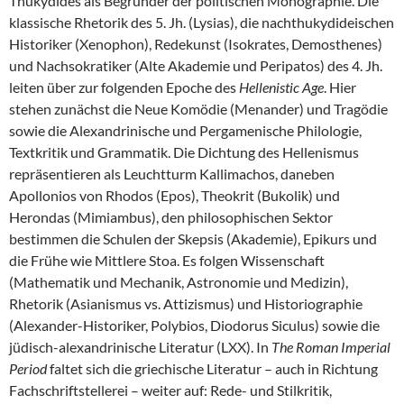
Thukydides als Begründer der politischen Monographie. Die
klassische Rhetorik des 5. Jh. (Lysias), die nachthukydideischen
Historiker (Xenophon), Redekunst (Isokrates, Demosthenes)
und Nachsokratiker (Alte Akademie und Peripatos) des 4. Jh.
leiten über zur folgenden Epoche des
Hellenistic Age
. Hier
stehen zunächst die Neue Komödie (Menander) und Tragödie
sowie die Alexandrinische und Pergamenische Philologie,
Textkritik und Grammatik. Die Dichtung des Hellenismus
repräsentieren als Leuchtturm Kallimachos, daneben
Apollonios von Rhodos (Epos), Theokrit (Bukolik) und
Herondas (Mimiambus), den philosophischen Sektor
bestimmen die Schulen der Skepsis (Akademie), Epikurs und
die Frühe wie Mittlere Stoa. Es folgen Wissenschaft
(Mathematik und Mechanik, Astronomie und Medizin),
Rhetorik (Asianismus vs. Attizismus) und Historiographie
(Alexander-Historiker, Polybios, Diodorus Siculus) sowie die
jüdisch-alexandrinische Literatur (LXX). In
The Roman Imperial
Period
faltet sich die griechische Literatur – auch in Richtung
Fachschriftstellerei – weiter auf: Rede- und Stilkritik,