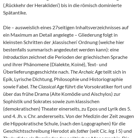
(‚Rückkehr der Herakliden‘) bis in die römisch dominierte
Spätantike.
Die – ausweislich eines 27seitigen Inhaltsverzeichnisses auf
ein Maximum an Detail angelegte – Gliederung folgt in
kleinsten Schritten der ‚klassischen‘ Ordnung (welche hier
bestenfalls summarisch angedeutet werden kann): eine
Introduction
zeichnet die Perioden der griechischen Sprache
und ihrer Phänomene (Dialekte, Koiné), Text- und
Überlieferungsgeschichte nach.
The Archaic Age
teilt sich in
Epik, Lyrische Dichtung, Philosophie und Historiographie
sowie Fabel.
The
Classical Age
führt die Vorsokratiker fort und
über das frühe Drama (Alte Komödie und Aischylos) zur
Sophistik und Sokrates sowie zum klassischen
(demokratischen) Theater einerseits, zu Epos und Lyrik des 5.
und 4. Jh. v. Chr. andererseits. Von der Medizin der Zeit zeugen
die Hippokratische Schule, (nach den Logographen) für die
Geschichtsschreibung Herodot als
father
(seit Cic.
leg
. I 5) und