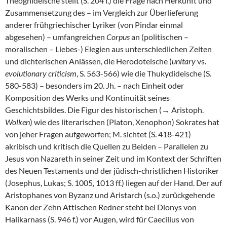
Theognideische stellt (S. 204 f.) die Frage nach Herkunft und
Zusammensetzung des – im Vergleich zur Überlieferung
anderer frühgriechischer Lyriker (von Pindar einmal
abgesehen) – umfangreichen
Corpus
an (politischen –
moralischen – Liebes-) Elegien aus unterschiedlichen Zeiten
und dichterischen Anlässen, die Herodoteische (
unitary
vs.
evolutionary criticism
, S. 563-566) wie die Thukydideische (S.
580-583) – besonders im 20. Jh. – nach Einheit oder
Komposition des Werks und Kontinuität seines
Geschichtsbildes. Die Figur des historischen (→ Aristoph.
Wolken
) wie des literarischen (Platon, Xenophon) Sokrates hat
von jeher Fragen aufgeworfen; M. sichtet (S. 418-421)
akribisch und kritisch die Quellen zu Beiden – Parallelen zu
Jesus von Nazareth in seiner Zeit und im Kontext der Schriften
des Neuen Testaments und der jüdisch-christlichen Historiker
(Josephus, Lukas; S. 1005, 1013 ff.) liegen auf der Hand. Der auf
Aristophanes von Byzanz und Aristarch (s.o.) zurückgehende
Kanon der Zehn Attischen Redner steht bei Dionys von
Halikarnass (S. 946 f.) vor Augen, wird für Caecilius von