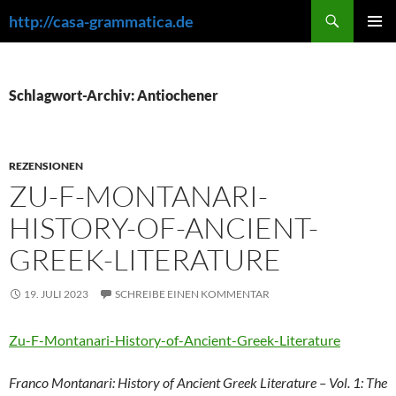
Zum
Suchen
http://casa-grammatica.de
Inhalt
PRIMÄR
springen
MENÜ
Schlagwort-Archiv: Antiochener
REZENSIONEN
ZU-F-MONTANARI-
HISTORY-OF-ANCIENT-
GREEK-LITERATURE
19. JULI 2023
SCHREIBE EINEN KOMMENTAR
Zu-F-Montanari-History-of-Ancient-Greek-Literature
Franco Montanari: History of Ancient Greek Literature – Vol. 1: The