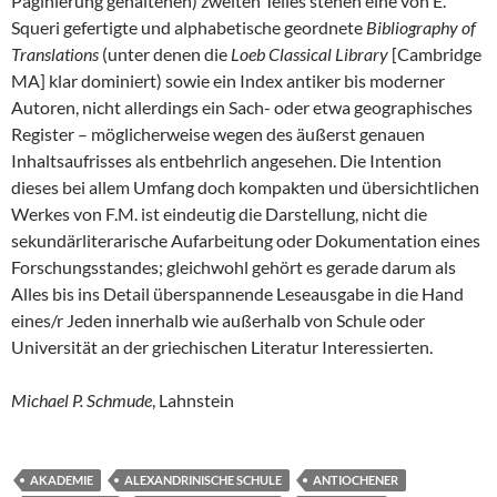
Paginierung gehaltenen) zweiten Teiles stehen eine von E.
Squeri gefertigte und alphabetische geordnete
Bibliography of
Translations
(unter denen die
Loeb Classical Library
[Cambridge
MA] klar dominiert) sowie ein Index antiker bis moderner
Autoren, nicht allerdings ein Sach- oder etwa geographisches
Register – möglicherweise wegen des äußerst genauen
Inhaltsaufrisses als entbehrlich angesehen. Die Intention
dieses bei allem Umfang doch kompakten und übersichtlichen
Werkes von F.M. ist eindeutig die Darstellung, nicht die
sekundärliterarische Aufarbeitung oder Dokumentation eines
Forschungsstandes; gleichwohl gehört es gerade darum als
Alles bis ins Detail überspannende Leseausgabe in die Hand
eines/r Jeden innerhalb wie außerhalb von Schule oder
Universität an der griechischen Literatur Interessierten.
Michael P. Schmude
, Lahnstein
AKADEMIE
ALEXANDRINISCHE SCHULE
ANTIOCHENER