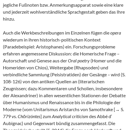
jegliche Fußnoten bzw. Anmerkungsapparat sowie eine klare
und jederzeit wohlverständliche Sprachgestalt geben das Ihre
hinzu.
Auch die Werkbeschreibungen im Einzelnen fügen die
opera
wiederum in ihren historisch-politischen Kontext
(Paradebeispiel: Aristophanes) ein. Forschungsprobleme
erfahren angemessene Diskussion: die Homerische Frage –
Autorschaft und Genese aus der
Oral poetry
(Homer und die
Homeriden von Chios), Weitergabe (Rhapsoden) und
verbindliche Sammlung (Peisistratiden) der Gesänge
–
wird (S.
108-126) von den antiken Quellen an (literarischen
Zeugnissen; dazu Kommentaren und Scholien, insbesondere
der Alexandriner) in allen wesentlichen Stationen der Debatte
über Humanismus und Renaissance bis in die Philologie der
Moderne (vom Unitarismus Aristarchs von Samothrake [→ S.
779 vs.
Chōrizóntes
] zum
Analytical criticism
des Abbé d‘
Aubignac) und Gegenwart bündig zusammengefasst. Die