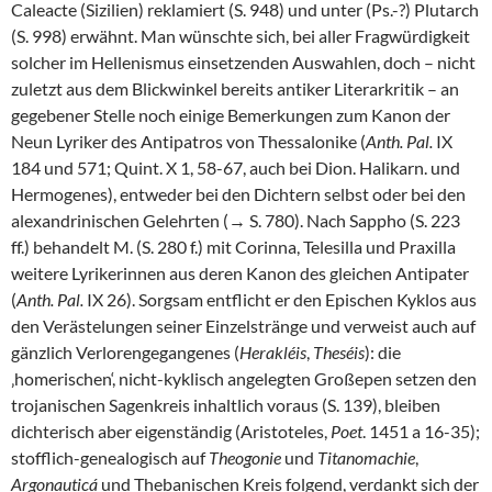
Caleacte (Sizilien) reklamiert (S. 948) und unter (Ps.-?) Plutarch
(S. 998) erwähnt. Man wünschte sich, bei aller Fragwürdigkeit
solcher im Hellenismus einsetzenden Auswahlen, doch – nicht
zuletzt aus dem Blickwinkel bereits antiker Literarkritik – an
gegebener Stelle noch einige Bemerkungen zum Kanon der
Neun Lyriker des Antipatros von Thessalonike (
Anth. Pal.
IX
184 und 571; Quint. X 1, 58-67, auch bei Dion. Halikarn. und
Hermogenes), entweder bei den Dichtern selbst oder bei den
alexandrinischen Gelehrten (→ S. 780). Nach Sappho (S. 223
ff.) behandelt M. (S. 280 f.) mit Corinna, Telesilla und Praxilla
weitere Lyrikerinnen aus deren Kanon des gleichen Antipater
(
Anth. Pal.
IX 26). Sorgsam entflicht er den Epischen Kyklos aus
den Verästelungen seiner Einzelstränge und verweist auch auf
gänzlich Verlorengegangenes (
Herakléis
,
Theséis
): die
‚homerischen‘, nicht-kyklisch angelegten Großepen setzen den
trojanischen Sagenkreis inhaltlich voraus (S. 139), bleiben
dichterisch aber eigenständig (Aristoteles,
Poet
. 1451 a 16-35);
stofflich-genealogisch auf
Theogonie
und
Titanomachie
,
Argonauticá
und Thebanischen Kreis folgend, verdankt sich der