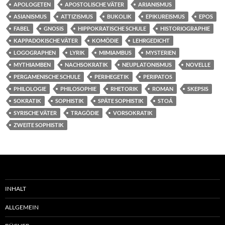
APOLOGETEN
APOSTOLISCHE VÄTER
ARIANISMUS
ASIANISMUS
ATTIZISMUS
BUKOLIK
EPIKUREISMUS
EPOS
FABEL
GNOSIS
HIPPOKRATISCHE SCHULE
HISTORIOGRAPHIE
KAPPADOKISCHE VÄTER
KOMÖDIE
LEHRGEDICHT
LOGOGRAPHEN
LYRIK
MIMIAMBUS
MYSTERIEN
MYTHIAMBEN
NACHSOKRATIK
NEUPLATONISMUS
NOVELLE
PERGAMENISCHE SCHULE
PERIHEGETIK
PERIPATOS
PHILOLOGIE
PHILOSOPHIE
RHETORIK
ROMAN
SKEPSIS
SOKRATIK
SOPHISTIK
SPÄTE SOPHISTIK
STOÁ
SYRISCHE VÄTER
TRAGÖDIE
VORSOKRATIK
ZWEITE SOPHISTIK
INHALT
ALLGEMEIN