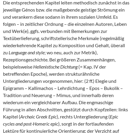
Die entsprechenden Kapitel leiten methodisch zunächst in das
jeweilige Génos bzw. die maßgebende geistige Strömung ein
und verankern diese sodann in ihrem sozialen Umfeld. Es
folgen – in zeitlicher Ordnung – die einzelnen Autoren, Leben
und Werk(e), ggfs. verbunden mit Bemerkungen zur
Textüberlieferung, schriftstellerische Merkmale (regelmäßig
wiederkehrende Kapitel zu Komposition und Gehalt, überall
zu
Language and style
; wo neu, auch zur Metrik),
Rezeptionsgeschichte. Bei größeren Zusammenhängen,
beispielsweise
Hellenistische Dichtung
(= Kap. IV der
betreffenden Epoche), werden strukturähnliche
Untergliederungen vorgenommen, hier: (2 ff.) Elegie und
Epigramm – Kallimachos – Lehrdichtung – Epos – Bukolik –
Tradition und Neuerung – Mimus, und innerhalb deren
wiederum ein vergleichbarer Aufbau. Die engmaschige
Führung in allen Abschnitten, gestützt durch Kopfzeilen: links
Kapitel (
Archaic Greek Epic
), rechts Untergliederung (
Epic
cycles and post-Homeric epic
), sorgt in der fortlaufenden
Lektüre für kontinuierliche Orientierung; der Verzicht auf