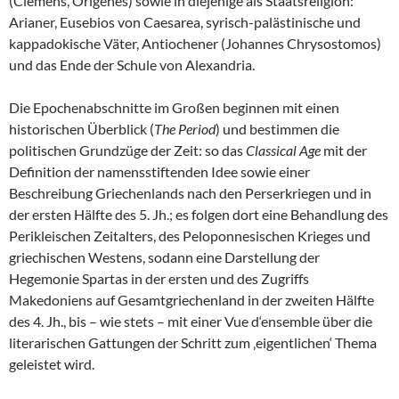
(Clemens, Origenes) sowie in diejenige als Staatsreligion:
Arianer, Eusebios von Caesarea, syrisch-palästinische und
kappadokische Väter, Antiochener (Johannes Chrysostomos)
und das Ende der Schule von Alexandria.
Die Epochenabschnitte im Großen beginnen mit einen
historischen Überblick (
The Period
) und bestimmen die
politischen Grundzüge der Zeit: so das
Classical Age
mit der
Definition der namensstiftenden Idee sowie einer
Beschreibung Griechenlands nach den Perserkriegen und in
der ersten Hälfte des 5. Jh.; es folgen dort eine Behandlung des
Perikleischen Zeitalters, des Peloponnesischen Krieges und
griechischen Westens, sodann eine Darstellung der
Hegemonie Spartas in der ersten und des Zugriffs
Makedoniens auf Gesamtgriechenland in der zweiten Hälfte
des 4. Jh., bis – wie stets – mit einer Vue d‘ensemble über die
literarischen Gattungen der Schritt zum ‚eigentlichen‘ Thema
geleistet wird.