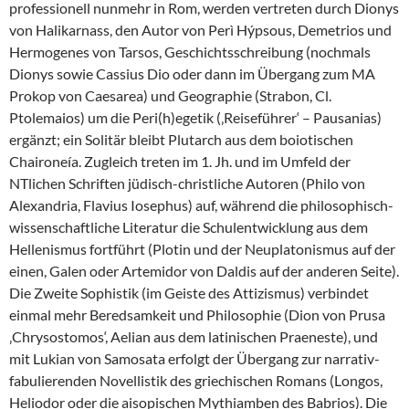
professionell nunmehr in Rom, werden vertreten durch Dionys
von Halikarnass, den Autor von Perì Hýpsous, Demetrios und
Hermogenes von Tarsos, Geschichtsschreibung (nochmals
Dionys sowie Cassius Dio oder dann im Übergang zum MA
Prokop von Caesarea) und Geographie (Strabon, Cl.
Ptolemaios) um die Peri(h)egetik (‚Reiseführer‘ – Pausanias)
ergänzt; ein Solitär bleibt Plutarch aus dem boiotischen
Chaironeía. Zugleich treten im 1. Jh. und im Umfeld der
NTlichen Schriften jüdisch-christliche Autoren (Philo von
Alexandria, Flavius Iosephus) auf, während die philosophisch-
wissenschaftliche Literatur die Schulentwicklung aus dem
Hellenismus fortführt (Plotin und der Neuplatonismus auf der
einen, Galen oder Artemidor von Daldis auf der anderen Seite).
Die Zweite Sophistik (im Geiste des Attizismus) verbindet
einmal mehr Beredsamkeit und Philosophie (Dion von Prusa
‚Chrysostomos‘, Aelian aus dem latinischen Praeneste), und
mit Lukian von Samosata erfolgt der Übergang zur narrativ-
fabulierenden Novellistik des griechischen Romans (Longos,
Heliodor oder die aisopischen Mythiamben des Babrios). Die