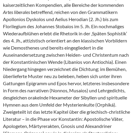
kaiserzeitlichen Kompendien, alle Bereiche der kommenden
Artes liberales
betreffend, reichen von den Grammatikern
Apollonios Dyskolos und Aelius Herodian (2. Jh.) bis zum
Florilegium des Johannes Stobaios im 5. Jh. Ein nochmaliges
Wiederaufblühen erlebt die Rhetorik in der ‚Späten Sophistik‘
des 4. Jh., attizistisch orientiert an den klassischen Vorbildern
wie Demosthenes und bereits eingegliedert in die
Auseinandersetzung zwischen Heiden- und Christentum nach
der Konstantinischen Wende (Libanios von Antiochia). Einen
Niedergang hingegen verzeichnet die Dichtung; im Bemühen,
überlieferte Muster neu zu beleben, heben sich unter ihren
Gattungen Epigramm und Epos hervor, letzteres insbesondere
in Form des narrativen (Nonnos, Musaios) und Lehrgedichts,
desgleichen orakelnde Hexameter der Sibyllen und spirituelle
Hymnen aus dem Umfeld der Mysterienkulte (Orphiká).
Zweigeteilt ist das letzte Kapitel über die griechisch-christliche
Literatur – in die Phase vor Konstantin: Apostolische Väter,
Apologeten, Märtyrerakten, Gnosis und Alexandriner