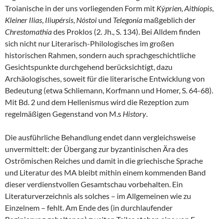
Troianische in der uns vorliegenden Form mit
Kýprien
,
Aithíopis
,
Kleiner Ilias
,
Iliupérsis
,
Nóstoi
und
Telegonía
maßgeblich der
Chrestomathía
des Proklos (2. Jh., S. 134). Bei Alldem finden
sich nicht nur Literarisch-Philologisches im großen
historischen Rahmen, sondern auch sprachgeschichtliche
Gesichtspunkte durchgehend berücksichtigt, dazu
Archäologisches, soweit für die literarische Entwicklung von
Bedeutung (etwa Schliemann, Korfmann und Homer, S. 64-68).
Mit Bd. 2 und dem Hellenismus wird die Rezeption zum
regelmäßigen Gegenstand von M.s
History
.
Die ausführliche Behandlung endet dann vergleichsweise
unvermittelt: der Übergang zur byzantinischen Ära des
Oströmischen Reiches und damit in die griechische Sprache
und Literatur des MA bleibt mithin einem kommenden Band
dieser verdienstvollen Gesamtschau vorbehalten. Ein
Literaturverzeichnis als solches – im Allgemeinen wie zu
Einzelnem – fehlt. Am Ende des (in durchlaufender