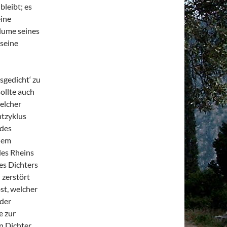
leibt; es
eine
lume seines
 seine
sgedicht‘ zu
ollte auch
elcher
htzyklus
 des
 dem
des Rheins
es Dichters
 zerstört
st, welcher
 der
e zur
n Dichter