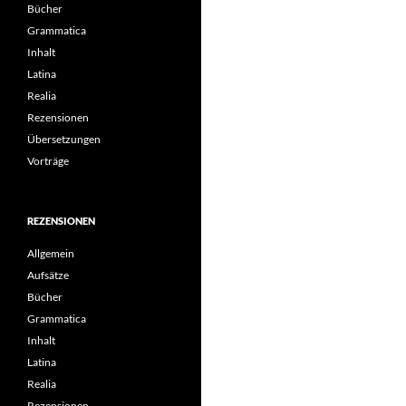
Bücher
Grammatica
Inhalt
Latina
Realia
Rezensionen
Übersetzungen
Vorträge
REZENSIONEN
Allgemein
Aufsätze
Bücher
Grammatica
Inhalt
Latina
Realia
Rezensionen