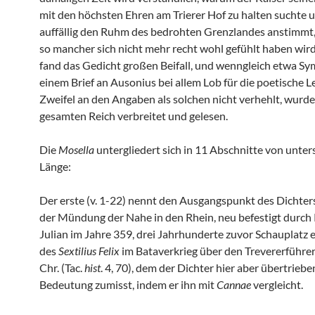
mit den höchsten Ehren am Trierer Hof zu halten suchte u
auffällig den Ruhm des bedrohten Grenzlandes anstimmt
so mancher sich nicht mehr recht wohl gefühlt haben wird
fand das Gedicht großen Beifall, und wenngleich etwa S
einem Brief an Ausonius bei allem Lob für die poetische L
Zweifel an den Angaben als solchen nicht verhehlt, wurde
gesamten Reich verbreitet und gelesen.
Die
Mosella
untergliedert sich in 11 Abschnitte von unter
Länge:
Der erste (v. 1-22) nennt den Ausgangspunkt des Dichter
der Mündung der Nahe in den Rhein, neu befestigt durch 
Julian im Jahre 359, drei Jahrhunderte zuvor Schauplatz e
des
Sextilius Felix
im Bataverkrieg über den Trevererführe
Chr. (Tac.
hist
. 4, 70), dem der Dichter hier aber übertriebe
Bedeutung zumisst, indem er ihn mit
Cannae
vergleicht.