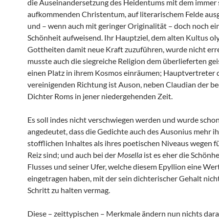
die Auseinandersetzung des Heidentums mit dem immer 
aufkommenden Christentum, auf literarischem Felde aus
und – wenn auch mit geringer Originalität – doch noch ei
Schönheit aufweisend. Ihr Hauptziel, dem alten Kultus o
Gottheiten damit neue Kraft zuzuführen, wurde nicht erre
musste auch die siegreiche Religion dem überlieferten gei
einen Platz in ihrem Kosmos einräumen; Hauptvertreter 
vereinigenden Richtung ist Auson, neben Claudian der b
Dichter Roms in jener niedergehenden Zeit.
Es soll indes nicht verschwiegen werden und wurde scho
angedeutet, dass die Gedichte auch des Ausonius mehr ih
stofflichen Inhaltes als ihres poetischen Niveaus wegen f
Reiz sind; und auch bei der
Mosella
ist es eher die Schönhe
Flusses und seiner Ufer, welche diesem Epyllion eine We
eingetragen haben, mit der sein dichterischer Gehalt nich
Schritt zu halten vermag.
Diese – zeittypischen – Merkmale ändern nun nichts dara