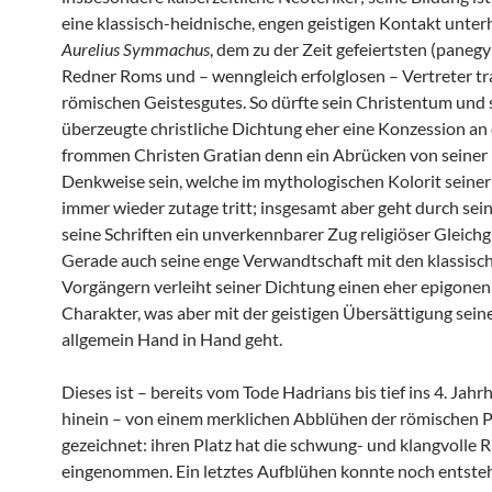
eine klassisch-heidnische, engen geistigen Kontakt unterh
Aurelius Symmachus
, dem zu der Zeit gefeiertsten (panegy
Redner Roms und – wenngleich erfolglosen – Vertreter tra
römischen Geistesgutes. So dürfte sein Christentum und
überzeugte christliche Dichtung eher eine Konzession an
frommen Christen Gratian denn ein Abrücken von seiner
Denkweise sein, welche im mythologischen Kolorit seiner
immer wieder zutage tritt; insgesamt aber geht durch sei
seine Schriften ein unverkennbarer Zug religiöser Gleichgü
Gerade auch seine enge Verwandtschaft mit den klassisc
Vorgängern verleiht seiner Dichtung einen eher epigone
Charakter, was aber mit der geistigen Übersättigung seine
allgemein Hand in Hand geht.
Dieses ist – bereits vom Tode Hadrians bis tief ins 4. Jah
hinein – von einem merklichen Abblühen der römischen 
gezeichnet: ihren Platz hat die schwung- und klangvolle 
eingenommen. Ein letztes Aufblühen konnte noch entste