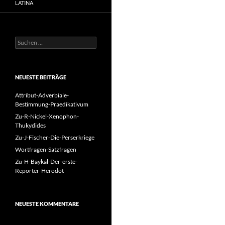
LATINA
Suchen
nach:
NEUESTE BEITRÄGE
Attribut-Adverbiale-
Bestimmung-Praedikativum
Zu-R-Nickel-Xenophon-
Thukydides
Zu-J-Fischer-Die-Perserkriege
Wortfragen-Satzfragen
Zu-H-Baykal-Der-erste-
Reporter-Herodot
NEUESTE KOMMENTARE