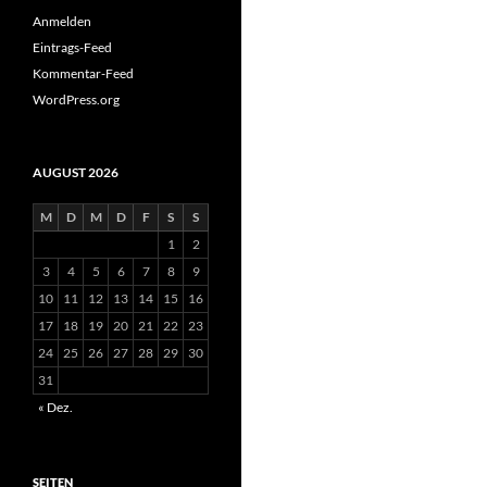
Anmelden
Eintrags-Feed
Kommentar-Feed
WordPress.org
AUGUST 2026
M
D
M
D
F
S
S
1
2
3
4
5
6
7
8
9
10
11
12
13
14
15
16
17
18
19
20
21
22
23
24
25
26
27
28
29
30
31
« Dez.
SEITEN