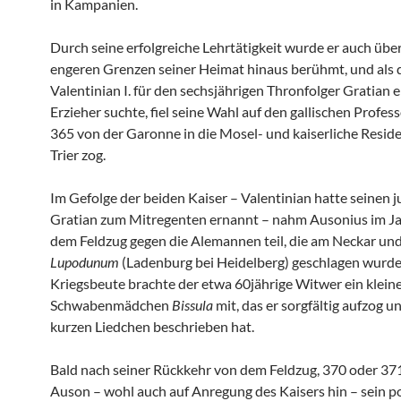
in Kampanien.
Durch seine erfolgreiche Lehrtätigkeit wurde er auch über
engeren Grenzen seiner Heimat hinaus berühmt, und als 
Valentinian I. für den sechsjährigen Thronfolger Gratian 
Erzieher suchte, fiel seine Wahl auf den gallischen Profess
365 von der Garonne in die Mosel- und kaiserliche Resid
Trier zog.
Im Gefolge der beiden Kaiser – Valentinian hatte seinen 
Gratian zum Mitregenten ernannt – nahm Ausonius im J
dem Feldzug gegen die Alemannen teil, die am Neckar und
Lupodunum
(Ladenburg bei Heidelberg) geschlagen wurde
Kriegsbeute brachte der etwa 60jährige Witwer ein klein
Schwabenmädchen
Bissula
mit, das er sorgfältig aufzog u
kurzen Liedchen beschrieben hat.
Bald nach seiner Rückkehr von dem Feldzug, 370 oder 371
Auson – wohl auch auf Anregung des Kaisers hin – sein p