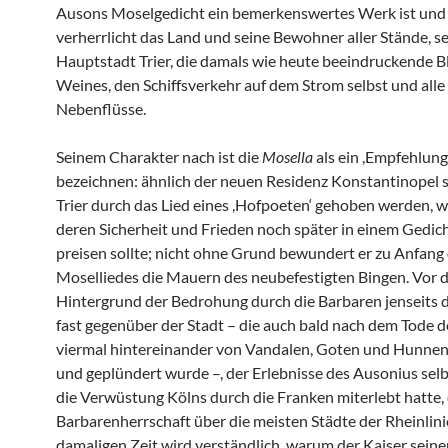
Ausons Moselgedicht ein bemerkenswertes Werk ist und b
verherrlicht das Land und seine Bewohner aller Stände, s
Hauptstadt Trier, die damals wie heute beeindruckende B
Weines, den Schiffsverkehr auf dem Strom selbst und alle
Nebenflüsse.
Seinem Charakter nach ist die
Mosella
als ein ,Empfehlung
bezeichnen: ähnlich der neuen Residenz Konstantinopel s
Trier durch das Lied eines ,Hofpoeten‘ gehoben werden, w
deren Sicherheit und Frieden noch später in einem Gedic
preisen sollte; nicht ohne Grund bewundert er zu Anfang
Moselliedes die Mauern des neubefestigten Bingen. Vor
Hintergrund der Bedrohung durch die Barbaren jenseits 
fast gegenüber der Stadt – die auch bald nach dem Tode d
viermal hintereinander von Vandalen, Goten und Hunnen
und geplündert wurde –, der Erlebnisse des Ausonius selb
die Verwüstung Kölns durch die Franken miterlebt hatte,
Barbarenherrschaft über die meisten Städte der Rheinlini
damaligen Zeit wird verständlich, warum der Kaiser seine