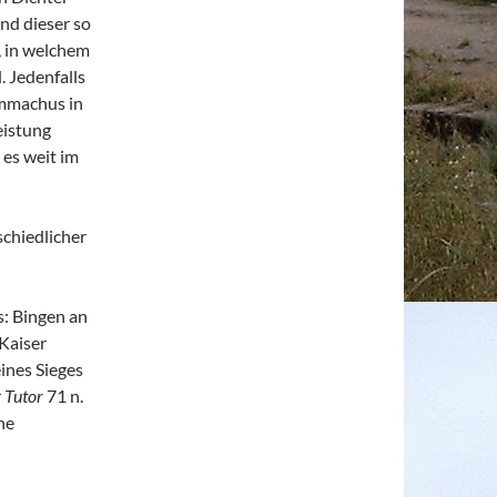
nd dieser so
, in welchem
. Jedenfalls
ymmachus in
eistung
 es weit im
schiedlicher
s: Bingen an
Kaiser
ines Sieges
r
Tutor
71 n.
ne