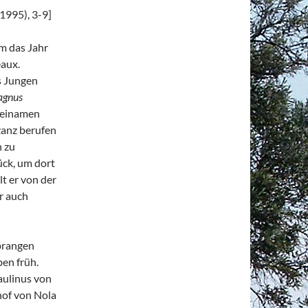
1995), 3-9]
m das Jahr
eaux.
s Jungen
agnus
Beinamen
zanz berufen
n zu
ck, um dort
lt er von der
r auch
prangen
ben früh.
aulinus von
hof von Nola