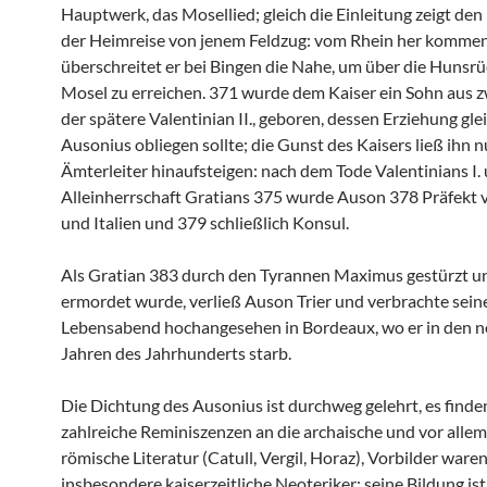
Hauptwerk, das Mosellied; gleich die Einleitung zeigt den
der Heimreise von jenem Feldzug: vom Rhein her komme
überschreitet er bei Bingen die Nahe, um über die Hunsr
Mosel zu erreichen. 371 wurde dem Kaiser ein Sohn aus z
der spätere Valentinian II., geboren, dessen Erziehung glei
Ausonius obliegen sollte; die Gunst des Kaisers ließ ihn n
Ämterleiter hinaufsteigen: nach dem Tode Valentinians I.
Alleinherrschaft Gratians 375 wurde Auson 378 Präfekt 
und Italien und 379 schließlich Konsul.
Als Gratian 383 durch den Tyrannen Maximus gestürzt un
ermordet wurde, verließ Auson Trier und verbrachte sein
Lebensabend hochangesehen in Bordeaux, wo er in den n
Jahren des Jahrhunderts starb.
Die Dichtung des Ausonius ist durchweg gelehrt, es finde
zahlreiche Reminiszenzen an die archaische und vor allem
römische Literatur (Catull, Vergil, Horaz), Vorbilder ware
insbesondere kaiserzeitliche Neoteriker; seine Bildung i