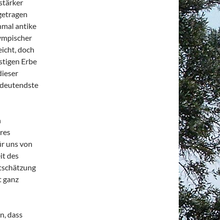
stärker
getragen
nmal antike
lympischer
icht, doch
stigen Erbe
dieser
edeutendste
n
res
ür uns von
it des
rtschätzung
t ganz
n, dass