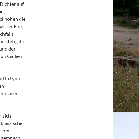
 Dichter auf
nd,
ückhöhen die
weiter Ehe,
chfalls
un stetig die
 und der
von Gallien
d in Lyon
en
eunziger
n sich
 klassische
n ihm
st demnach