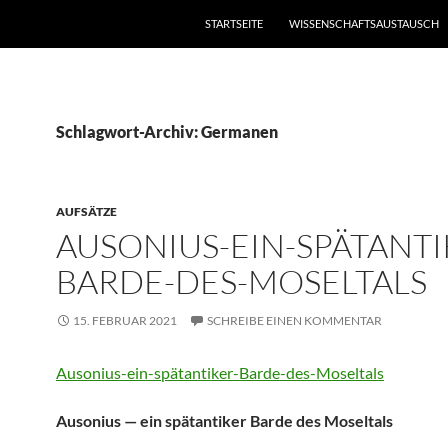
STARTSEITE
WISSENSCHAFTSAUSTAUSCH
Schlagwort-Archiv: Germanen
AUFSÄTZE
AUSONIUS-EIN-SPÄTANTI
BARDE-DES-MOSELTALS
15. FEBRUAR 2021
SCHREIBE EINEN KOMMENTAR
Ausonius-ein-spätantiker-Barde-des-Moseltals
Ausonius — ein spätantiker Barde des Moseltals