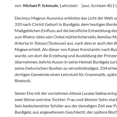
von
Michael P. Schmude
, Lahnstein [aus:
Scrinium
40,1 (
Decimus Magnus Ausonius erblickte das Licht der Welt u
310 nach Christi Geburt in
Burdigala
, dem heutigen Bord
Maßgeblichen Einfluss auf die berufliche Entwicklung de
zum Rhetor übte sein Onkel mütterlicherseits
Aemilius M
Arborius
in
Tolossa
(Toulouse) aus, nach dem er auch den 
Magnus
erhielt. Als dieser von Kaiser Konstantin nach By
wurde, um dort die Erziehung und Ausbildung der Prinze
übernehmen, kehrte Auson in seine Heimat
Burdigala
zurü
seine rhetorischen Studien zu vervollständigen; 334 erhie
dortigen Gemeinde einen Lehrstuhl für Grammatik, späte
Rhetorik.
Seiner Ehe mit der vornehmen
Attusia Lucana Sabina
ents
zwei Söhne und eine Tochter; Frau und ältester Sohn star
Sein bedeutendster Schüler aus der damaligen Zeit war P
Burdigala
, aus angesehenem Geschlecht, der spätere Bisc