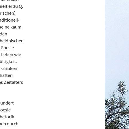
ielt er zu
Q.
rischen)
ditionell-
 seine kaum
 den
 heidnischen
 Poesie
n Leben wie
ltigkeit.
h-antiken
nhaften
s Zeitalters
rhundert
Poesie
Rhetorik
hen durch