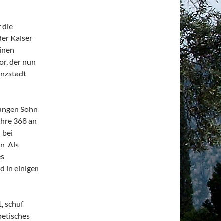
 die
der Kaiser
einen
or, der nun
enzstadt
jungen Sohn
ahre 368 an
 bei
n. Als
es
nd in einigen
, schuf
oetisches