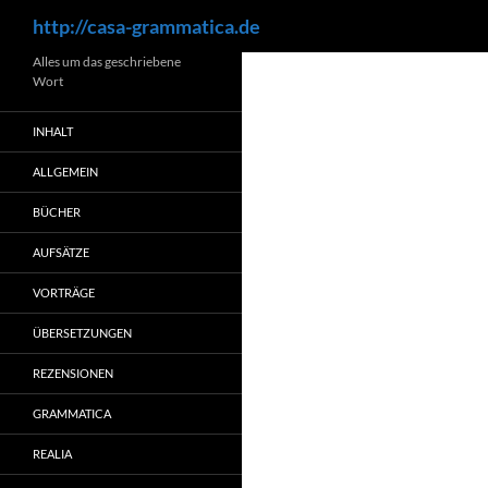
Suchen
http://casa-grammatica.de
Zum
Alles um das geschriebene
Wort
Inhalt
springen
INHALT
ALLGEMEIN
BÜCHER
AUFSÄTZE
VORTRÄGE
ÜBERSETZUNGEN
REZENSIONEN
GRAMMATICA
REALIA