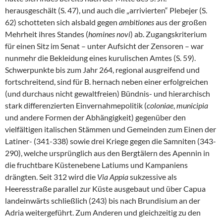
herausgeschält (S. 47), und auch die „arrivierten“ Plebejer (S.
62) schotteten sich alsbald gegen
ambitiones
aus der großen
Mehrheit ihres Standes (
homines novi
) ab. Zugangskriterium
für einen Sitz im Senat – unter Aufsicht der Zensoren – war
nunmehr die Bekleidung eines kurulischen Amtes (S. 59).
Schwerpunkte bis zum Jahr 264, regional ausgreifend und
fortschreitend, sind für B. hernach neben einer erfolgreichen
(und durchaus nicht gewaltfreien) Bündnis- und hierarchisch
stark differenzierten Einvernahmepolitik (
coloniae
,
municipia
und andere Formen der Abhängigkeit) gegenüber den
vielfältigen italischen Stämmen und Gemeinden zum Einen der
Latiner- (341-338) sowie drei Kriege gegen die Samniten (343-
290), welche ursprünglich aus den Bergtälern des Apennin in
die fruchtbare Küstenebene Latiums und Kampaniens
drängten. Seit 312 wird die
Via Appia
sukzessive als
Heeresstraße parallel zur Küste ausgebaut und über Capua
landeinwärts schließlich (243) bis nach Brundisium an der
Adria weitergeführt. Zum Anderen und gleichzeitig zu den