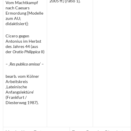
2005 ff.) [ratio 1].
Vom Machtkampf
nach Caesars
Ermordung [Modelle
zum AU;
didaktisiert]:
Cicero gegen
Antonius im Herbst
des Jahres 44 (aus
der
Oratio Philippica
II)
–
‚Res publica amissa‘
–
bearb. vom Kölner
Arbeitskreis
‚Lateinische
Anfangslektüre‘
(Frankfurt /
Diesterweg 1987).