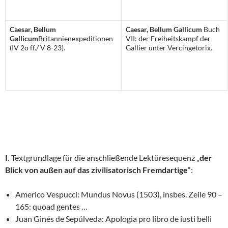
Caesar, Bellum
Caesar, Bellum Gallicum
Buch
Gallicum
Britannienexpeditionen
VII: der Freiheitskampf der
(IV 2o ff./ V 8-23).
Gallier unter Vercingetorix.
I.
Textgrundlage für die anschließende Lektüresequenz „
der
Blick von außen auf das zivilisatorisch Fremdartige
“:
Americo Vespucci: Mundus Novus (1503), insbes. Zeile 90 –
165: quoad gentes …
Juan Ginés de Sepúlveda: Apologia pro libro de iusti belli