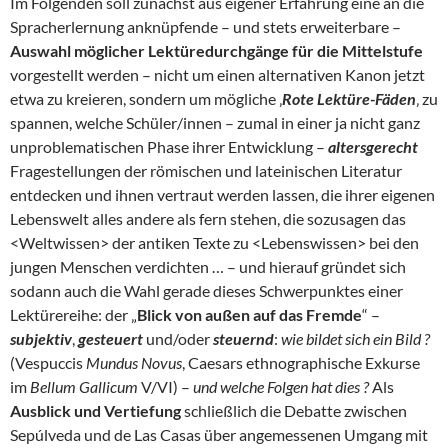
Im Folgenden soll zunächst aus eigener Erfahrung eine an die
Spracherlernung anknüpfende – und stets erweiterbare –
Auswahl möglicher Lektüredurchgänge für die Mittelstufe
vorgestellt werden – nicht um einen alternativen Kanon jetzt
etwa zu kreieren, sondern um mögliche ‚
Rote Lektüre-Fäden
‚ zu
spannen, welche Schüler/innen – zumal in einer ja nicht ganz
unproblematischen Phase ihrer Entwicklung –
altersgerecht
Fragestellungen der römischen und lateinischen Literatur
entdecken und ihnen vertraut werden lassen, die ihrer eigenen
Lebenswelt alles andere als fern stehen, die sozusagen das
<Weltwissen> der antiken Texte zu <Lebenswissen> bei den
jungen Menschen verdichten … – und hierauf gründet sich
sodann auch die Wahl gerade dieses Schwerpunktes einer
Lektürereihe: der „
Blick von außen auf das Fremde
“ –
subjektiv
,
gesteuert
und/oder
steuernd
:
wie bildet sich ein Bild ?
(Vespuccis
Mundus Novus
, Caesars ethnographische Exkurse
im
Bellum Gallicum
V/VI) –
und
welche Folgen hat dies ?
Als
Ausblick und
Vertiefung
schließlich die Debatte zwischen
Sepúlveda und de Las Casas über angemessenen Umgang mit