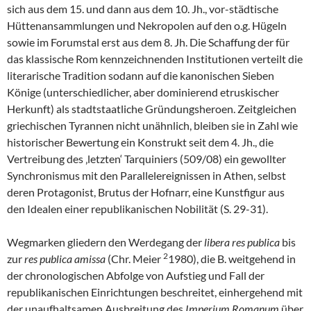
sich aus dem 15. und dann aus dem 10. Jh., vor-städtische
Hüttenansammlungen und Nekropolen auf den o.g. Hügeln
sowie im Forumstal erst aus dem 8. Jh. Die Schaffung der für
das klassische Rom kennzeichnenden Institutionen verteilt die
literarische Tradition sodann auf die kanonischen Sieben
Könige (unterschiedlicher, aber dominierend etruskischer
Herkunft) als stadtstaatliche Gründungsheroen. Zeitgleichen
griechischen Tyrannen nicht unähnlich, bleiben sie in Zahl wie
historischer Bewertung ein Konstrukt seit dem 4. Jh., die
Vertreibung des ‚letzten‘ Tarquiniers (509/08) ein gewollter
Synchronismus mit den Parallelereignissen in Athen, selbst
deren Protagonist, Brutus der Hofnarr, eine Kunstfigur aus
den Idealen einer republikanischen Nobilität (S. 29-31).
Wegmarken gliedern den Werdegang der
libera res publica
bis
2
zur
res publica amissa
(Chr. Meier
1980), die B. weitgehend in
der chronologischen Abfolge von Aufstieg und Fall der
republikanischen Einrichtungen beschreitet, einhergehend mit
der unaufhaltsamen Ausbreitung des
Imperium Romanum
über