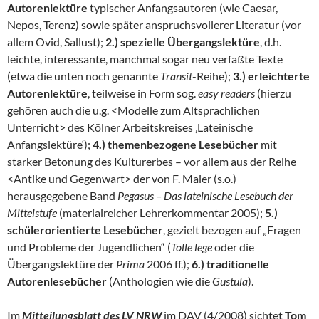
Autorenlektüre
typischer Anfangsautoren (wie Caesar,
Nepos, Terenz) sowie später anspruchsvollerer Literatur (vor
allem Ovid, Sallust);
2.) spezielle Übergangslektüre
, d.h.
leichte, interessante, manchmal sogar neu verfaßte Texte
(etwa die unten noch genannte
Transit
-Reihe);
3.) erleichterte
Autorenlektüre
, teilweise in Form sog.
easy readers
(hierzu
gehören auch die u.g. <Modelle zum Altsprachlichen
Unterricht> des Kölner Arbeitskreises ‚Lateinische
Anfangslektüre‘);
4.) themenbezogene Lesebücher
mit
starker Betonung des Kulturerbes – vor allem aus der Reihe
<Antike und Gegenwart> der von F. Maier (s.o.)
herausgegebene Band
Pegasus
– Das lateinische Lesebuch der
Mittelstufe
(materialreicher Lehrerkommentar 2005);
5.)
schülerorientierte Lesebücher
, gezielt bezogen auf „Fragen
und Probleme der Jugendlichen“ (
Tolle lege
oder die
Übergangslektüre der
Prima
2006 ff.);
6.) traditionelle
Autorenlesebücher
(Anthologien wie die
Gustula
).
Im
Mitteilungsblatt des LV NRW
im DAV (4/2008) sichtet
Tom