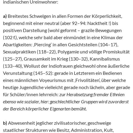
indianischen Ureinwohner:
a)
Breitestes Schwelgen in allen Formen der Körperlichkeit,
beginnend mit einer neutral (aber 92–94: Nacktheit !) bis
positiven Darstellung (wohl geformt – grazile Bewegungen
(102 f.), welche sehr bald aber einmündet in eine Klimax der
Abartigkeiten: ‚Piercing‘ in allen Gesichtsteilen (104–17),
Sexualpraktiken (118–22), Polygamie und völlige Promiskuität
(125–27), Grausamkeit im Krieg (130–32), Kannibalismus
(133–40), Wollust der Indiofrauen gleichwohl ohne äußerliche
Verunstaltung (145–52): gerade in Letzterem ein Bedienen
eines männlichen Voyeurismus mit ‚Frivolitäten‘, über welche
heutige Jugendliche vielleicht gerade noch lächeln, aber gerade
für Schüler/innen lehrreich:
zur Herabsetzung fremder Ethnien
ebenso wie sozialer, hier: geschlechtlicher Gruppen wird zuvorderst
der Bereich körperlicher Eigenarten bemüht
.
b)
Abwesenheit jeglicher zivilisatorischer, geschweige
staatlicher Strukturen wie Besitz, Administration, Kult,