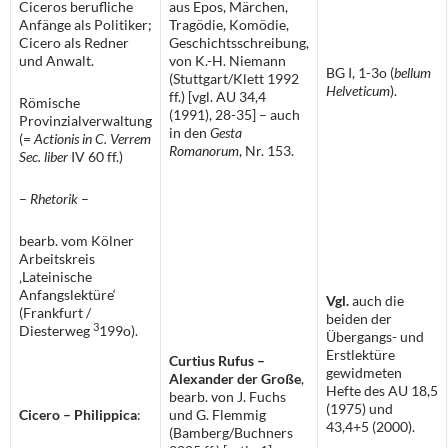
Ciceros berufliche
aus Epos, Märchen,
Anfänge als Politiker;
Tragödie, Komödie,
Cicero als Redner
Geschichtsschreibung,
und Anwalt.
von K.-H. Niemann
BG I, 1-3o (
bellum
(Stuttgart/Klett 1992
Helveticum
).
ff.) [vgl. AU 34,4
Römische
(1991), 28-35] – auch
Provinzialverwaltung
in den
Gesta
(=
Actionis in C. Verrem
Romanorum
, Nr. 153.
Sec. liber
IV 60 ff.)
–
Rhetorik
–
bearb. vom Kölner
Arbeitskreis
‚Lateinische
Anfangslektüre‘
Vgl.
auch die
(Frankfurt /
beiden der
3
Diesterweg
199o).
Übergangs- und
Erstlektüre
Curtius Rufus –
gewidmeten
Alexander der Große
,
Hefte des AU 18,5
bearb. von J. Fuchs
(1975) und
Cicero – Philippica
:
und G. Flemmig
43,4+5 (2000).
(Bamberg/Buchners