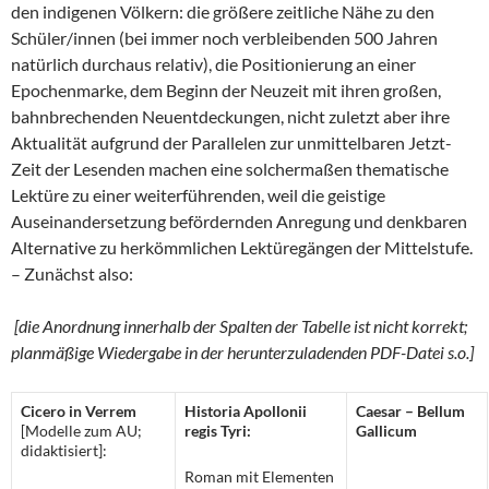
den indigenen Völkern: die größere zeitliche Nähe zu den
Schüler/innen (bei immer noch verbleibenden 500 Jahren
natürlich durchaus relativ), die Positionierung an einer
Epochenmarke, dem Beginn der Neuzeit mit ihren großen,
bahnbrechenden Neuentdeckungen, nicht zuletzt aber ihre
Aktualität aufgrund der Parallelen zur unmittelbaren Jetzt-
Zeit der Lesenden machen eine solchermaßen thematische
Lektüre zu einer weiterführenden, weil die geistige
Auseinandersetzung befördernden Anregung und denkbaren
Alternative zu herkömmlichen Lektüregängen der Mittelstufe.
– Zunächst also:
[
die Anordnung innerhalb der Spalten der Tabelle ist nicht korrekt;
planmäßige Wiedergabe in der herunterzuladenden PDF-Datei s.o.
]
Cicero in Verrem
Historia Apollonii
Caesar – Bellum
[Modelle zum AU;
regis Tyri:
Gallicum
didaktisiert]:
Roman mit Elementen