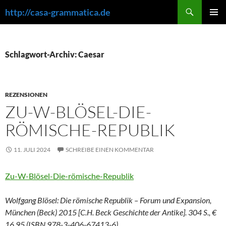
Zum
Suchen
http://casa-grammatica.de
Inhalt
PRIMÄR
springen
MENÜ
Schlagwort-Archiv: Caesar
REZENSIONEN
ZU-W-BLÖSEL-DIE-
RÖMISCHE-REPUBLIK
11. JULI 2024
SCHREIBE EINEN KOMMENTAR
Zu-W-Blösel-Die-römische-Republik
Wolfgang Blösel: Die römische Republik – Forum und Expansion,
München (Beck) 2015 [C.H. Beck Geschichte der Antike]. 304 S., €
16,95 (ISBN 978-3-406-67413-6).