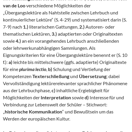
van de Loo
verschiedene Möglichkeiten der
„Übergangslektüre als Nahtstelle zwischen Lehrbuch und
kontinuierlicher Lektüre“ (S. 4-29) und systematisiert darin (S.
7-9) nach
1.)
literarischen Gattungen,
2.)
Autoren- oder
thematischen Lektüren,
3.)
adaptierten oder Originaltexten
sowie
4.)
an ein vorangehendes Lehrbuch anschließenden
oder lehrwerkunabhängigen Sammlungen. Als
Eignungskriterien für eine Übergangslektüre benennt er (S. 10
f.):
a)
leichte bis mittelschwere (ggfs. adaptierte) Originaltexte
für eine
plurima lectio
,
b)
Schulung und Vertiefung der
Kompetenzen
Texterschließung
und
Übersetzung
; dabei
Vervollständigung lektürerelevanter sprachlicher Phänomene
aus der Lehrbuchphase,
c)
inhaltliche Ergiebigkeit für
Möglichkeiten der
Interpretation
sowie
d)
Interesse für und
Verbindung zur Lebenswelt der Schüler – Stichwort:
„
historische Kommunikation
“ und Bewußtsein um das
Werden der europäischen Kultur.