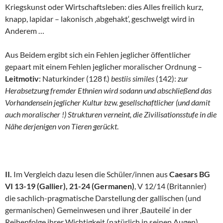
Kriegskunst oder Wirtschaftsleben: dies Alles freilich kurz,
knapp, lapidar – lakonisch ‚abgehakt‘, geschwelgt wird in
Anderem …
Aus Beidem ergibt sich ein Fehlen jeglicher öffentlicher
gepaart mit einem Fehlen jeglicher moralischer Ordnung –
Leitmotiv
: Naturkinder (128 f.)
bestiis similes
(142):
zur
Herabsetzung fremder Ethnien wird sodann und abschließend das
Vorhandensein jeglicher Kultur bzw. gesellschaftlicher (und damit
auch moralischer !) Strukturen verneint, die Zivilisationsstufe in die
Nähe derjenigen von Tieren gerückt
.
II.
Im Vergleich dazu lesen die Schüler/innen aus
Caesars BG
VI 13-19 (Gallier), 21-24 (Germanen)
, V 12/14 (Britannier)
die sachlich-pragmatische Darstellung der gallischen (und
germanischen) Gemeinwesen und ihrer ‚Bauteile‘ in der
Reihenfolge ihrer Wichtigkeit (natürlich in seinen Augen)