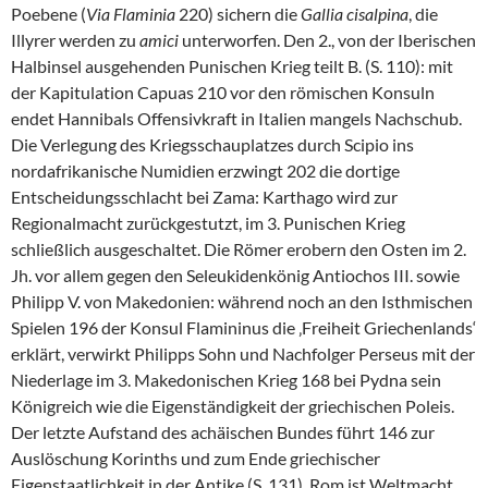
Poebene (
Via Flaminia
220) sichern die
Gallia cisalpina
, die
Illyrer werden zu
amici
unterworfen. Den 2., von der Iberischen
Halbinsel ausgehenden Punischen Krieg teilt B. (S. 110): mit
der Kapitulation Capuas 210 vor den römischen Konsuln
endet Hannibals Offensivkraft in Italien mangels Nachschub.
Die Verlegung des Kriegsschauplatzes durch Scipio ins
nordafrikanische Numidien erzwingt 202 die dortige
Entscheidungsschlacht bei Zama: Karthago wird zur
Regionalmacht zurückgestutzt, im 3. Punischen Krieg
schließlich ausgeschaltet. Die Römer erobern den Osten im 2.
Jh. vor allem gegen den Seleukidenkönig Antiochos III. sowie
Philipp V. von Makedonien: während noch an den Isthmischen
Spielen 196 der Konsul Flamininus die ‚Freiheit Griechenlands‘
erklärt, verwirkt Philipps Sohn und Nachfolger Perseus mit der
Niederlage im 3. Makedonischen Krieg 168 bei Pydna sein
Königreich wie die Eigenständigkeit der griechischen Poleis.
Der letzte Aufstand des achäischen Bundes führt 146 zur
Auslöschung Korinths und zum Ende griechischer
Eigenstaatlichkeit in der Antike (S. 131). Rom ist Weltmacht.