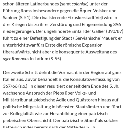
schon älteren Latinerbundes (samt
coloniae
) unter der
Führung Roms insbesondere gegen die Äquer, Volsker und
Sabiner (S. 51). Die rivalisierende Etruskerstadt Veji wird in
drei Kriegen bis zu ihrer Zerstörung und Eingemeindung 396
niedergerungen. Der ungehinderte Einfall der Gallier (390/87)
führt zu einer Befestigung der Stadt (‚Servianische‘ Mauer); er
unterbricht zwar fürs Erste die römische Expansion
tiberaufwärts, nicht aber die konsequente Ausweitung des
ager Romanus
in Latium (S. 55).
Der zweite Schritt dehnt die Vormacht in der Region auf ganz
Italien aus. Zuvor behandelt B. die Konsulatsverfassung von
367/66 (s.o.): in dieser resultiert der seit dem Ende des 5. Jh.
wachsende Anspruch der Plebs über Volks- und
Militärtribunat, plebeische Ädile und Quästoren hinaus auf
politische Mitgestaltung in höchsten Staatsämtern und führt
zur Kollegialität wie zur Heranbildung einer patrizisch-
plebeischen Oberschicht. Der patrizische ‚Stand‘ als solcher
hatte sich indes bereits nach der Mitte des 5. Jh.