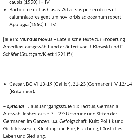
causis (1550) I – IV
Bartolomé de Las Casas: Adversus persecutores et
calumniatores gentium novi orbis ad oceanum reperti
Apologia (1550) I – IV.
[alle in:
Mundus Novus
– Lateinische Texte zur Eroberung
Amerikas, ausgewählt und erläutert von J. Klowski und E.
Schäfer (Stuttgart/Klett 1991 ff.)]
Caesar, BG VI 13-19 (Gallier), 21-23 (Germanen); V 12/14
(Britannier).
–
optional
→ aus Jahrgangsstufe 11: Tacitus, Germania:
Auswahl insbes. aus c. 7 – 27: Ursprung und Sitten der
Germanen im Ganzen, u.a. Gefolgschaft; Kult; Politik und
Gerichtswesen; Kleidung und Ehe, Erziehung, häusliches
Leben und Siedlung.