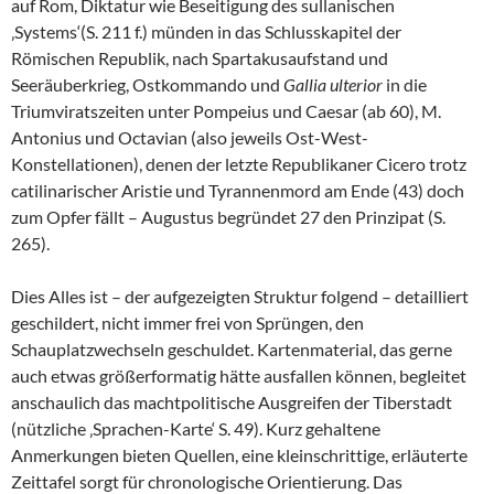
auf Rom, Diktatur wie Beseitigung des sullanischen
‚Systems‘(S. 211 f.) münden in das Schlusskapitel der
Römischen Republik, nach Spartakusaufstand und
Seeräuberkrieg, Ostkommando und
Gallia ulterior
in die
Triumviratszeiten unter Pompeius und Caesar (ab 60), M.
Antonius und Octavian (also jeweils Ost-West-
Konstellationen), denen der letzte Republikaner Cicero trotz
catilinarischer Aristie und Tyrannenmord am Ende (43) doch
zum Opfer fällt – Augustus begründet 27 den Prinzipat (S.
265).
Dies Alles ist – der aufgezeigten Struktur folgend – detailliert
geschildert, nicht immer frei von Sprüngen, den
Schauplatzwechseln geschuldet. Kartenmaterial, das gerne
auch etwas größerformatig hätte ausfallen können, begleitet
anschaulich das machtpolitische Ausgreifen der Tiberstadt
(nützliche ‚Sprachen-Karte‘ S. 49). Kurz gehaltene
Anmerkungen bieten Quellen, eine kleinschrittige, erläuterte
Zeittafel sorgt für chronologische Orientierung. Das