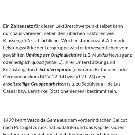
Ein
Zeitansatz
für diesen Lektüreschwerpunkt selbst kann
durchaus variieren: neben den ‚üblichen‘ Faktoren wie
Klassengröße, tatsächlicher Wochenstundenzahl, Alter oder
Leistungsstärke der Lerngruppe wird er im wesentlichen vom
gewählten
Umfang der Originallektüre
(z.B.
Mundus Novus
ganz
oder lediglich
quoad gentes
…), ihrer Unterstützung und
Entlastung durch
Schülerreferate
(etwa zum Britannier- oder
Germanenexkurs BG V 12-14 bzw. VI 21-24) oder
arbeitsteilige Gruppenarbeiten
(s.u. zu Sepúlveda – de Las
Casas) bzw. Lernzirkel (Stationenlernen) bestimmt sein.
1499 kehrt
Vasco da Gama
aus dem vorderindischen Calicut
nach Portugal zurück, hat Südafrika und das Kap der Guten
Hoffnung umrundet und damit den Seeweg nach Indien