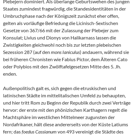
Plebejern dominiert. Als überlange Geburtswehen des jungen
Staates zumindest fragwürdig, die Standesidentitäten in der
Umbruchphase nach der Königszeit zunächst eher offen,
gelten als vorläufige Befriedung die Licinisch-Sextischen
Gesetze von 367/66 mit der Zulassung der Plebejer zum
Konsulat; Livius und Dionys von Halikarnass lassen die
Zwistigkeiten gleichwohl noch bis zur letzten plebeischen
Sezession 287 (auf den
mons Ianiculus
) andauern, während sie
bei früheren Chronisten wie Fabius Pictor, dem Älteren Cato
oder Polybios mit den Zwölftafelgesetzen Mitte des 5. Jh.
enden.
Außenpolitisch galt es, sich gegen die etruskischen und
latinischen Städte im mittelitalischen Umfeld zu behaupten,
und hier tritt Rom zu Beginn der Republik durch zwei Verträge
hervor: der erste mit den phönizischen Karthagern regelt die
Machtsphäre im westlichen Mittelmeer zugunsten der
Nordafrikaner, hält diese andererseits von der Küste Latiums
fern; das
foedus Cassianum
von 493 vereinigt die Städte des