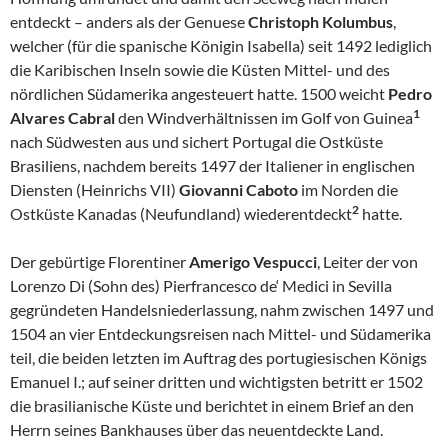
entdeckt – anders als der Genuese
Christoph Kolumbus
,
welcher (für die spanische Königin Isabella) seit 1492 lediglich
die Karibischen Inseln sowie die Küsten Mittel- und des
nördlichen Südamerika angesteuert hatte. 1500 weicht
Pedro
1
Alvares Cabral
den Windverhältnissen im Golf von Guinea
nach Südwesten aus und sichert Portugal die Ostküste
Brasiliens, nachdem bereits 1497 der Italiener in englischen
Diensten (Heinrichs VII)
Giovanni Caboto
im Norden die
2
Ostküste Kanadas (Neufundland) wiederentdeckt
hatte.
Der gebürtige Florentiner
Amerigo Vespucci
, Leiter der von
Lorenzo Di (Sohn des) Pierfrancesco de‘ Medici in Sevilla
gegründeten Handelsniederlassung, nahm zwischen 1497 und
1504 an vier Entdeckungsreisen nach Mittel- und Südamerika
teil, die beiden letzten im Auftrag des portugiesischen Königs
Emanuel I.; auf seiner dritten und wichtigsten betritt er 1502
die brasilianische Küste und berichtet in einem Brief an den
Herrn seines Bankhauses über das neuentdeckte Land.