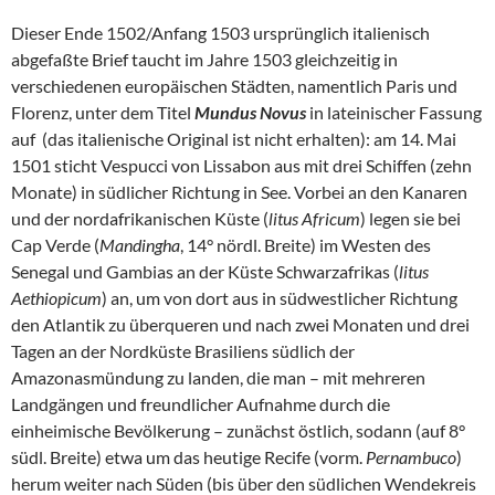
Dieser Ende 1502/Anfang 1503 ursprünglich italienisch
abgefaßte Brief taucht im Jahre 1503 gleichzeitig in
verschiedenen europäischen Städten, namentlich Paris und
Florenz, unter dem Titel
Mundus Novus
in lateinischer Fassung
auf (das italienische Original ist nicht erhalten): am 14. Mai
1501 sticht Vespucci von Lissabon aus mit drei Schiffen (zehn
Monate) in südlicher Richtung in See. Vorbei an den Kanaren
und der nordafrikanischen Küste (
litus Africum
) legen sie bei
Cap Verde (
Mandingha
, 14° nördl. Breite) im Westen des
Senegal und Gambias an der Küste Schwarzafrikas (
litus
Aethiopicum
) an, um von dort aus in südwestlicher Richtung
den Atlantik zu überqueren und nach zwei Monaten und drei
Tagen an der Nordküste Brasiliens südlich der
Amazonasmündung zu landen, die man – mit mehreren
Landgängen und freundlicher Aufnahme durch die
einheimische Bevölkerung – zunächst östlich, sodann (auf 8°
südl. Breite) etwa um das heutige Recife (vorm.
Pernambuco
)
herum weiter nach Süden (bis über den südlichen Wendekreis