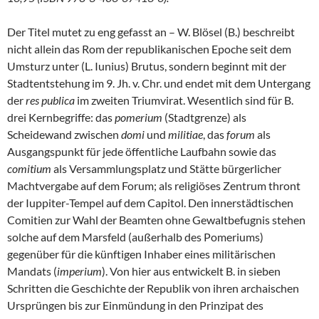
Der Titel mutet zu eng gefasst an – W. Blösel (B.) beschreibt
nicht allein das Rom der republikanischen Epoche seit dem
Umsturz unter (L. Iunius) Brutus, sondern beginnt mit der
Stadtentstehung im 9. Jh. v. Chr. und endet mit dem Untergang
der
res publica
im zweiten Triumvirat. Wesentlich sind für B.
drei Kernbegriffe: das
pomerium
(Stadtgrenze) als
Scheidewand zwischen
domi
und
militiae
, das
forum
als
Ausgangspunkt für jede öffentliche Laufbahn sowie das
comitium
als Versammlungsplatz und Stätte bürgerlicher
Machtvergabe auf dem Forum; als religiöses Zentrum thront
der Iuppiter-Tempel auf dem Capitol. Den innerstädtischen
Comitien zur Wahl der Beamten ohne Gewaltbefugnis stehen
solche auf dem Marsfeld (außerhalb des Pomeriums)
gegenüber für die künftigen Inhaber eines militärischen
Mandats (
imperium
). Von hier aus entwickelt B. in sieben
Schritten die Geschichte der Republik von ihren archaischen
Ursprüngen bis zur Einmündung in den Prinzipat des