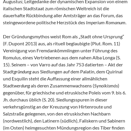
Augustus; Leitgedanke der dynamischen Expansion von einem
italischen Stadtstaat zum römischen Weltreich ist die
dauerhafte Rückbindung aller Amtsträger an das Forum, das
steingewordene politische Herzstück des
Imperium Romanum
.
Der Gründungsmythos weist Rom als „Stadt ohne Ursprung“
(F. Dupont 2013) aus, als rituell beglaubigte (Plut. Rom. 11)
Vereinigung von Fremdankömmlingen unter Führung des
Romulus, eines Vertriebenen aus dem nahen Alba Longa (S.
15). Seinem – von Varro auf das Jahr 753 datierten – Akt der
Stadt
gründung
aus Siedlungen auf dem Palatin, dem Quirinal
und Esquilin steht die Auffassung einer allmählichen
Stadt
werdung
als deren Zusammenwachsens (
Synoikismós
)
gegenüber, für griechische und etruskische Poleis vom 9. bis 6.
Jh. durchaus üblich (S. 20). Siedlungsspuren in dieser
verkehrsgünstig an der Kreuzung von Hirtenroute und
Salzstraße gelegenen, von den etruskischen Nachbarn
(nordwestlich), den Latinern (südlich), Faliskern und Sabinern
(im Osten) heimgesuchten Mündungsregion des Tiber finden