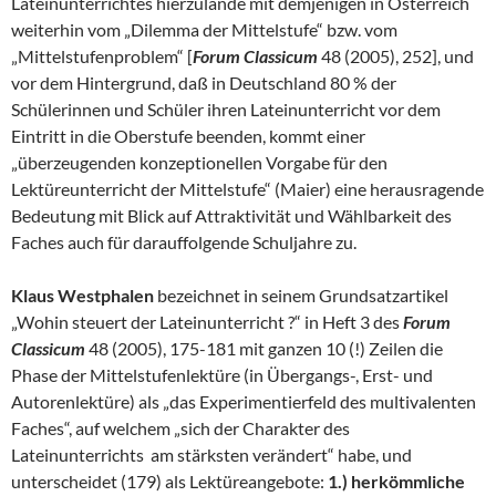
Lateinunterrichtes hierzulande mit demjenigen in Österreich
weiterhin vom „Dilemma der Mittelstufe“ bzw. vom
„Mittelstufenproblem“ [
Forum Classicum
48 (2005), 252], und
vor dem Hintergrund, daß in Deutschland 80 % der
Schülerinnen und Schüler ihren Lateinunterricht vor dem
Eintritt in die Oberstufe beenden, kommt einer
„überzeugenden konzeptionellen Vorgabe für den
Lektüreunterricht der Mittelstufe“ (Maier) eine herausragende
Bedeutung mit Blick auf Attraktivität und Wählbarkeit des
Faches auch für darauffolgende Schuljahre zu.
Klaus Westphalen
bezeichnet in seinem Grundsatzartikel
„Wohin steuert der Lateinunterricht ?“ in Heft 3 des
Forum
Classicum
48 (2005), 175-181 mit ganzen 10 (!) Zeilen die
Phase der Mittelstufenlektüre (in Übergangs-, Erst- und
Autorenlektüre) als „das Experimentierfeld des multivalenten
Faches“, auf welchem „sich der Charakter des
Lateinunterrichts am stärksten verändert“ habe, und
unterscheidet (179) als Lektüreangebote:
1.) herkömmliche