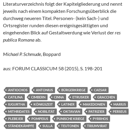
Literaturverzeichnis folgt der Kapitelgliederung und nennt
jeweils nach einem kompakten Forschungsüberblick die
durchweg neueren Titel. Personen- (kein Sach-) und
Ortsregister runden diesen ereignisgesättigten und
eingehenden Blick auf Gestaltwerdung wie Verlust der
res
publica Romana
ab.
Michael P. Schmude
, Boppard
aus: FORUM CLASSICUM 58 (2015), S. 198-201
ANTIOCHOS
ANTONIUS
BÜRGERKRIEGE
CAESAR
CATILINA
CIMBERN
CINNA
ETRUSKER
GRACCHEN
IUGURTHA
KÖNIGSZEIT
LATINER
MAKEDONIEN
MARIUS
MITHRIDATES
NOBILITÄT
OKTAVIAN
PATRIZIER
PERSEUS
PLEBEJER
POMPEIUS
PUNISCHE KRIEGE
PYRRHOS
STÄNDEKÄMPFE
SULLA
TEUTONEN
TRIUMVIRAT