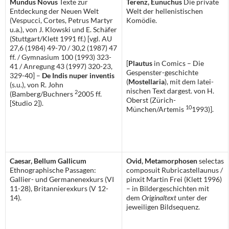
Mundus Novus
Texte zur
Terenz, Eunuchus
Die private
Entdeckung der Neuen Welt
Welt der hellenistischen
(Vespucci, Cortes, Petrus Martyr
Komödie.
u.a.), von J. Klowski und E. Schäfer
(Stuttgart/Klett 1991 ff.) [vgl. AU
27,6 (1984) 49-70 / 30,2 (1987) 47
ff. / Gymnasium 100 (1993) 323-
[
Plautus
in Comics – Die
41 / Anregung 43 (1997) 320-23,
Gespenster-geschichte
329-40] –
De Indis nuper inventis
(
Mostellaria
), mit dem latei-
(s.u.), von R. John
nischen Text dargest. von H.
2
(Bamberg/Buchners
2005 ff.
Oberst (Zürich-
[Studio 2]).
10
München/Artemis
1993)].
Caesar, Bellum Gallicum
Ovid, Metamorphosen
selectas
Ethnographische Passagen:
composuit Rubricastellaunus /
Gallier- und Germanenexkurs (VI
pinxit Martin Frei (Klett 1996)
11-28), Britannierexkurs (V 12-
– in Bildergeschichten mit
14).
dem
Originaltext
unter der
jeweiligen Bildsequenz.