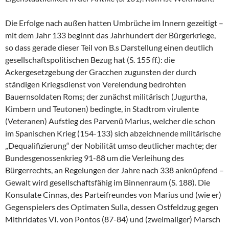
Die Erfolge nach außen hatten Umbrüche im Innern gezeitigt –
mit dem Jahr 133 beginnt das Jahrhundert der Bürgerkriege,
so dass gerade dieser Teil von B.s Darstellung einen deutlich
gesellschaftspolitischen Bezug hat (S. 155 ff.): die
Ackergesetzgebung der Gracchen zugunsten der durch
ständigen Kriegsdienst von Verelendung bedrohten
Bauernsoldaten Roms; der zunächst militärisch (Jugurtha,
Kimbern und Teutonen) bedingte, in Stadtrom virulente
(Veteranen) Aufstieg des Parvenü Marius, welcher die schon
im Spanischen Krieg (154-133) sich abzeichnende militärische
„Dequalifizierung“ der Nobilität umso deutlicher machte; der
Bundesgenossenkrieg 91-88 um die Verleihung des
Bürgerrechts, an Regelungen der Jahre nach 338 anknüpfend –
Gewalt wird gesellschaftsfähig im Binnenraum (S. 188). Die
Konsulate Cinnas, des Parteifreundes von Marius und (wie er)
Gegenspielers des Optimaten Sulla, dessen Ostfeldzug gegen
Mithridates VI. von Pontos (87-84) und (zweimaliger) Marsch