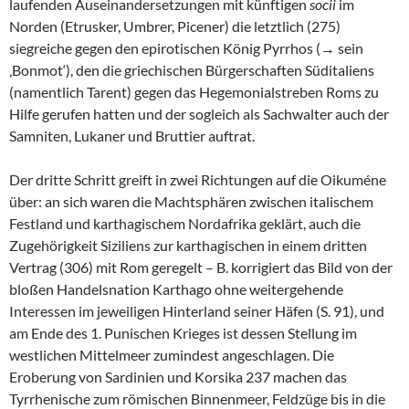
laufenden Auseinandersetzungen mit künftigen
socii
im
Norden (Etrusker, Umbrer, Picener) die letztlich (275)
siegreiche gegen den epirotischen König Pyrrhos (→ sein
‚Bonmot‘), den die griechischen Bürgerschaften Süditaliens
(namentlich Tarent) gegen das Hegemonialstreben Roms zu
Hilfe gerufen hatten und der sogleich als Sachwalter auch der
Samniten, Lukaner und Bruttier auftrat.
Der dritte Schritt greift in zwei Richtungen auf die Oikuméne
über: an sich waren die Machtsphären zwischen italischem
Festland und karthagischem Nordafrika geklärt, auch die
Zugehörigkeit Siziliens zur karthagischen in einem dritten
Vertrag (306) mit Rom geregelt – B. korrigiert das Bild von der
bloßen Handelsnation Karthago ohne weitergehende
Interessen im jeweiligen Hinterland seiner Häfen (S. 91), und
am Ende des 1. Punischen Krieges ist dessen Stellung im
westlichen Mittelmeer zumindest angeschlagen. Die
Eroberung von Sardinien und Korsika 237 machen das
Tyrrhenische zum römischen Binnenmeer, Feldzüge bis in die