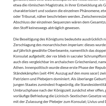
etwa die römischen Magistrate, in ihrer Entwicklung als 
charakterisiert und sodann die einzelnen Phänomene, et
oder Tribunat, näher beschrieben werden. Zwischenres
Abschluss der einzelnen Sequenzen wären dem Gesamtzug
den Stoff keineswegs abträglich gewesen.
Die Beseitigung des Königtums bedeutete ausdrücklich ni
Zerschlagung des monarchischen
imperium
: dieses wurde
auf jährlich gewählte Oberbeamte, namentlich das doppel
Konsulat aufgeteilt; der
rex
blieb in sacraler Schrumpffor
auch dies vergleichbar im archaischen Griechenland, nam
Athen. Innenpolitisch wurde diese erste Phase der Repub
Ständekämpfen (seit 494: Auszug auf den
mons sacer
) zw
Patriziern und Plebejern dominiert. Als überlange Gebu
jungen Staates zumindest fragwürdig, die Standesidentitä
Umbruchphase nach der Königszeit zunächst eher offen, g
vorläufige Befriedung die Licinisch-Sextischen Gesetze 
mit der Zulassung der Plebejer zum Konsulat; Livius und