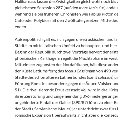
Halikarnass lassen die Zwistigkeiten gleichwohl noch bis 
plebeischen Sezession 287 (auf den
mons Ianiculus
) andau
während sie bei früheren Chronisten wie Fabius Pictor, d
Cato oder Polybios mit den Zwölftafelgesetzen Mitte des 
enden.
Außenpolitisch galt es, sich gegen die etruskischen und l
Städte im mittelitalischen Umfeld zu behaupten, und hier 
Beginn der Republik durch zwei Verträge hervor: der erst
phönizischen Karthagern regelt die Machtsphäre im west
Mittelmeer zugunsten der Nordafrikaner, hält diese ander
der Küste Latiums fern; das
foedus Cassianum
von 493 vere
Städte des schon älteren Latinerbundes (samt
coloniae
) u
Führung Roms insbesondere gegen die Äquer, Volsker und
51). Die rivalisierende Etruskerstadt Veji wird in drei Krie
ihrer Zerstörung und Eingemeindung 396 niedergerungen
ungehinderte Einfall der Gallier (390/87) führt zu einer B
der Stadt (‚Servianische‘ Mauer); er unterbricht zwar fürs 
römische Expansion tiberaufwärts, nicht aber die konseq