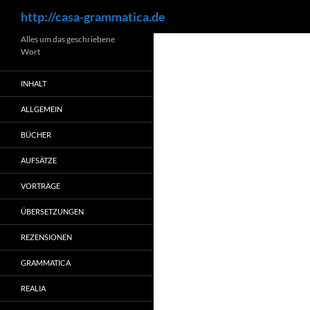
Suchen
http://casa-grammatica.de
Zum
Alles um das geschriebene
Wort
Inhalt
springen
INHALT
ALLGEMEIN
BÜCHER
AUFSÄTZE
VORTRÄGE
ÜBERSETZUNGEN
REZENSIONEN
GRAMMATICA
REALIA