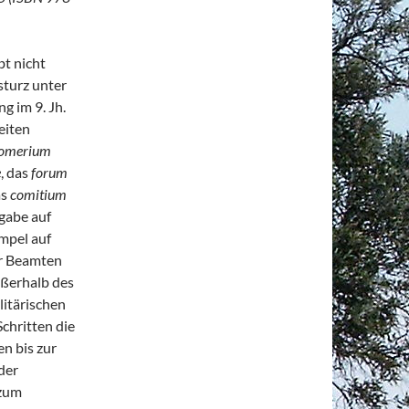
bt nicht
sturz unter
g im 9. Jh.
eiten
omerium
e
, das
forum
as
comitium
gabe auf
mpel auf
er Beamten
ußerhalb des
litärischen
Schritten die
n bis zur
der
 zum