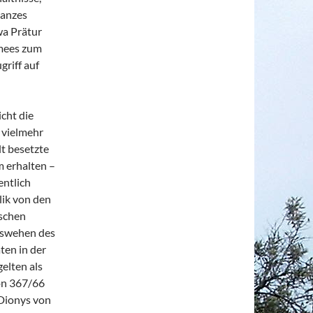
Ganzes
wa Prätur
ümees zum
riff auf
cht die
 vielmehr
t besetzte
m erhalten –
entlich
lik von den
ischen
rtswehen des
ten in der
elten als
von 367/66
 Dionys von