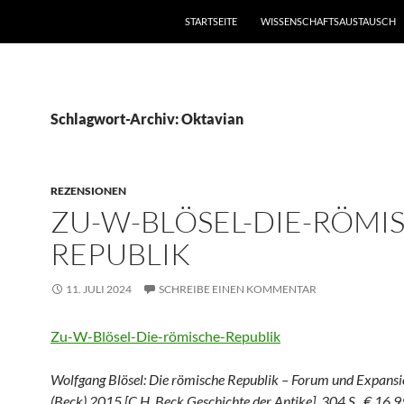
STARTSEITE
WISSENSCHAFTSAUSTAUSCH
Schlagwort-Archiv: Oktavian
REZENSIONEN
ZU-W-BLÖSEL-DIE-RÖMI
REPUBLIK
11. JULI 2024
SCHREIBE EINEN KOMMENTAR
Zu-W-Blösel-Die-römische-Republik
Wolfgang Blösel: Die römische Republik – Forum und Expans
(Beck) 2015 [C.H. Beck Geschichte der Antike]. 304 S., € 16,