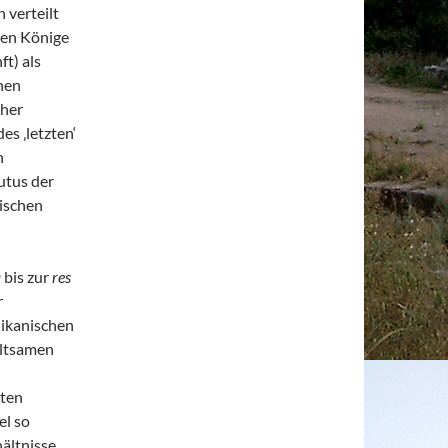
 verteilt
eben Könige
t) als
hen
cher
es ‚letzten‘
n
utus der
nischen
a
bis zur
res
r
likanischen
altsamen
ten
el so
ältnisse,