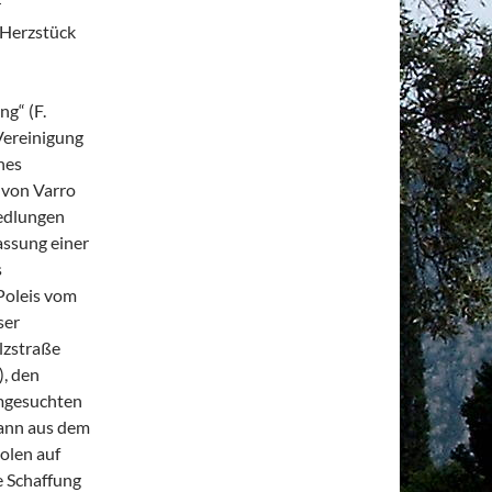
r
 Herzstück
g“ (F.
 Vereinigung
nes
 von Varro
edlungen
assung einer
s
 Poleis vom
ser
lzstraße
), den
imgesuchten
dann aus dem
olen auf
e Schaffung