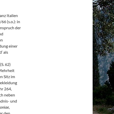
anz Italien
6 (s.o.): in
Anspruch der
nd
en
ldung einer
‘ als
(S. 62)
Mehrheit
n Sitz im
Bekleidung
hr 264,
ach neben
ndnis- und
loniae
,
er den