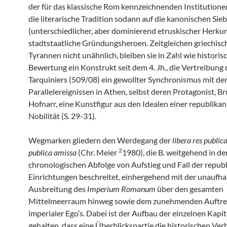
der für das klassische Rom kennzeichnenden Institutionen
die literarische Tradition sodann auf die kanonischen Si
(unterschiedlicher, aber dominierend etruskischer Herkunf
stadtstaatliche Gründungsheroen. Zeitgleichen griechisc
Tyrannen nicht unähnlich, bleiben sie in Zahl wie historis
Bewertung ein Konstrukt seit dem 4. Jh., die Vertreibung d
Tarquiniers (509/08) ein gewollter Synchronismus mit de
Parallelereignissen in Athen, selbst deren Protagonist, Br
Hofnarr, eine Kunstfigur aus den Idealen einer republika
Nobilität (S. 29-31).
Wegmarken gliedern den Werdegang der
libera res public
2
publica amissa
(Chr. Meier
1980), die B. weitgehend in de
chronologischen Abfolge von Aufstieg und Fall der repub
Einrichtungen beschreitet, einhergehend mit der unaufh
Ausbreitung des
Imperium Romanum
über den gesamten
Mittelmeerraum hinweg sowie dem zunehmenden Auftre
imperialer Ego’s. Dabei ist der Aufbau der einzelnen Kapit
gehalten, dass eine Überblickspartie die historischen Verh