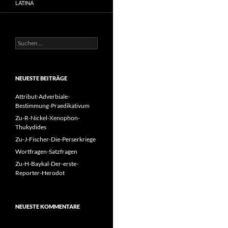
LATINA
Suchen
nach:
NEUESTE BEITRÄGE
Attribut-Adverbiale-
Bestimmung-Praedikativum
Zu-R-Nickel-Xenophon-
Thukydides
Zu-J-Fischer-Die-Perserkriege
Wortfragen-Satzfragen
Zu-H-Baykal-Der-erste-
Reporter-Herodot
NEUESTE KOMMENTARE