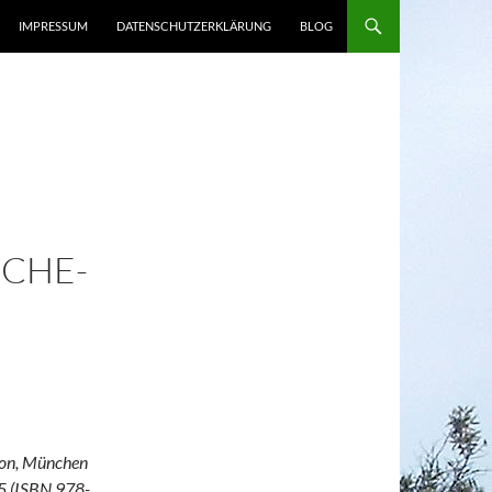
IMPRESSUM
DATENSCHUTZERKLÄRUNG
BLOG
SCHE-
ion, München
95 (ISBN 978-