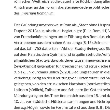
römischen Weltreich ist die dauerhafte Rückbindung alle
Amtsträger an das Forum, das steingewordene politische
des
Imperium Romanum
.
Der Gründungsmythos weist Rom als „Stadt ohne Ursprun
Dupont 2013) aus, als rituell beglaubigte (Plut. Rom. 11)
von Fremdankömmlingen unter Führung des Romulus, ei
Vertriebenen aus dem nahen Alba Longa (S. 15). Seinem –
auf das Jahr 753 datierten – Akt der Stadt
gründung
aus Si
auf dem Palatin, dem Quirinal und Esquilin steht die Auff
allmählichen Stadt
werdung
als deren Zusammenwachsen
(
Synoikismós
) gegenüber, für griechische und etruskische
9. bis 6. Jh. durchaus üblich (S. 20). Siedlungsspuren in die
verkehrsgünstig an der Kreuzung von Hirtenroute und Sa
gelegenen, von den etruskischen Nachbarn (nordwestlich
Latinern (südlich), Faliskern und Sabinern (im Osten) he
Mündungsregion des Tiber finden sich aus dem 15. und 
10. Jh., vor-städtische Hüttenansammlungen und Nekrop
den o.g. Hügeln sowie im Forumstal erst aus dem 8. Jh. Di