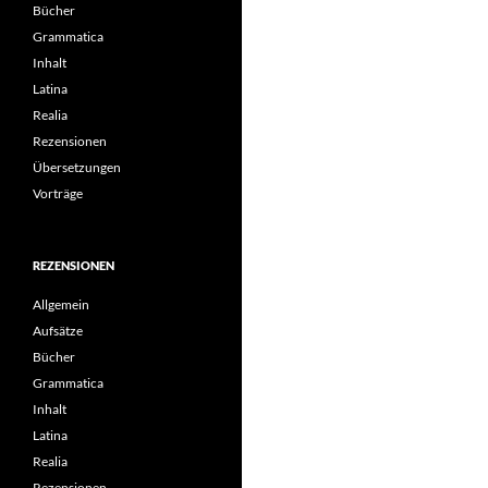
Bücher
Grammatica
Inhalt
Latina
Realia
Rezensionen
Übersetzungen
Vorträge
REZENSIONEN
Allgemein
Aufsätze
Bücher
Grammatica
Inhalt
Latina
Realia
Rezensionen