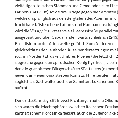
vielfältigen italischen Stämmen und Gemeinden zum Eine
Latiner- (341-338) sowie drei Kriege gegen die Samniten 
welche ursprünglich aus den Bergtälern des Apennin in di
fruchtbare Küstenebene Latiums und Kampaniens drängte
wird die
Via Appia
sukzessive als Heeresstraße parallel zu
ausgebaut und über Capua landeinwärts schließlich (243)
Brundisium an der Adria weitergeführt. Zum Anderen un
gleichzeitig zu den laufenden Auseinandersetzungen mit 
socii
im Norden (Etrusker, Umbrer, Picener) die letztlich (
siegreiche gegen den epirotischen König Pyrrhos (→ sein 
den die griechischen Bürgerschaften Süditaliens (namentl
gegen das Hegemonialstreben Roms zu Hilfe gerufen hat
sogleich als Sachwalter auch der Samniten, Lukaner und B
auftrat.
Der dritte Schritt greift in zwei Richtungen auf die Oikum
sich waren die Machtsphären zwischen italischem Festla
karthagischem Nordafrika geklärt, auch die Zugehörigkeit 