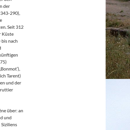
n der
(343-290),
e
n. Seit 312
r Küste
 bis nach
d
künftigen
275)
‚Bonmot‘),
ich Tarent)
ten und der
ruttier
éne über: an
nd und
Siziliens