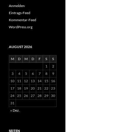
Anmelden
Eintrags-Feed
Kommentar-Feed
WordPress.org
AUGUST 2026
M
D
M
D
F
S
S
1
2
3
4
5
6
7
8
9
10
11
12
13
14
15
16
17
18
19
20
21
22
23
24
25
26
27
28
29
30
31
« Dez.
SEITEN