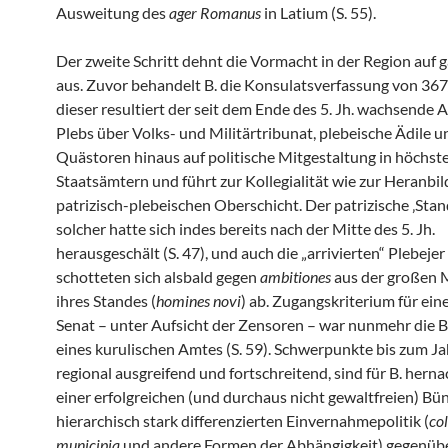
Ausweitung des
ager Romanus
in Latium (S. 55).
Der zweite Schritt dehnt die Vormacht in der Region auf g
aus. Zuvor behandelt B. die Konsulatsverfassung von 367/6
dieser resultiert der seit dem Ende des 5. Jh. wachsende 
Plebs über Volks- und Militärtribunat, plebeische Ädile u
Quästoren hinaus auf politische Mitgestaltung in höchst
Staatsämtern und führt zur Kollegialität wie zur Heranbi
patrizisch-plebeischen Oberschicht. Der patrizische ‚Stand
solcher hatte sich indes bereits nach der Mitte des 5. Jh.
herausgeschält (S. 47), und auch die „arrivierten“ Plebejer 
schotteten sich alsbald gegen
ambitiones
aus der großen 
ihres Standes (
homines novi
) ab. Zugangskriterium für eine
Senat – unter Aufsicht der Zensoren – war nunmehr die 
eines kurulischen Amtes (S. 59). Schwerpunkte bis zum Ja
regional ausgreifend und fortschreitend, sind für B. hern
einer erfolgreichen (und durchaus nicht gewaltfreien) Bü
hierarchisch stark differenzierten Einvernahmepolitik (
co
municipia
und andere Formen der Abhängigkeit) gegenüb