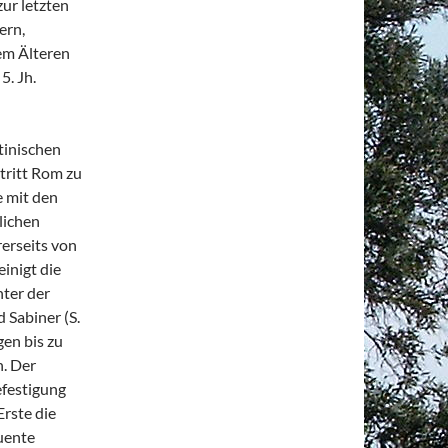
zur letzten
ern,
em Älteren
5. Jh.
atinischen
tritt Rom zu
e mit den
lichen
erseits von
inigt die
nter der
 Sabiner (S.
gen bis zu
. Der
efestigung
Erste die
uente