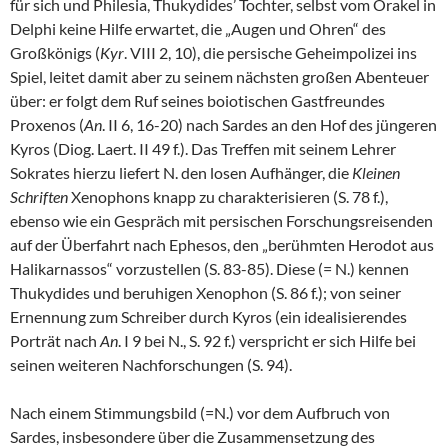
für sich und Philesia, Thukydides’ Tochter, selbst vom Orakel in
Delphi keine Hilfe erwartet, die „Augen und Ohren“ des
Großkönigs (
Kyr
. VIII 2, 10), die persische Geheimpolizei ins
Spiel, leitet damit aber zu seinem nächsten großen Abenteuer
über: er folgt dem Ruf seines boiotischen Gastfreundes
Proxenos (
An
. II 6, 16-20) nach Sardes an den Hof des jüngeren
Kyros (Diog. Laert. II 49 f.). Das Treffen mit seinem Lehrer
Sokrates hierzu liefert N. den losen Aufhänger, die
Kleinen
Schriften
Xenophons knapp zu charakterisieren (S. 78 f.),
ebenso wie ein Gespräch mit persischen Forschungsreisenden
auf der Überfahrt nach Ephesos, den „berühmten Herodot aus
Halikarnassos“ vorzustellen (S. 83-85). Diese (= N.) kennen
Thukydides und beruhigen Xenophon (S. 86 f.); von seiner
Ernennung zum Schreiber durch Kyros (ein idealisierendes
Porträt nach
An
. I 9 bei N., S. 92 f.) verspricht er sich Hilfe bei
seinen weiteren Nachforschungen (S. 94).
Nach einem Stimmungsbild (=N.) vor dem Aufbruch von
Sardes, insbesondere über die Zusammensetzung des