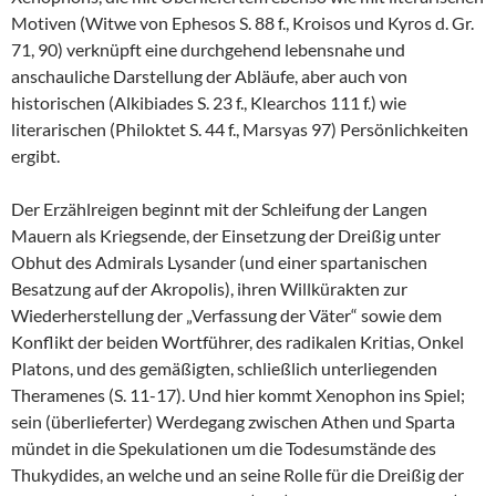
Motiven (Witwe von Ephesos S. 88 f., Kroisos und Kyros d. Gr.
71, 90) verknüpft eine durchgehend lebensnahe und
anschauliche Darstellung der Abläufe, aber auch von
historischen (Alkibiades S. 23 f., Klearchos 111 f.) wie
literarischen (Philoktet S. 44 f., Marsyas 97) Persönlichkeiten
ergibt.
Der Erzählreigen beginnt mit der Schleifung der Langen
Mauern als Kriegsende, der Einsetzung der Dreißig unter
Obhut des Admirals Lysander (und einer spartanischen
Besatzung auf der Akropolis), ihren Willkürakten zur
Wiederherstellung der „Verfassung der Väter“ sowie dem
Konflikt der beiden Wortführer, des radikalen Kritias, Onkel
Platons, und des gemäßigten, schließlich unterliegenden
Theramenes (S. 11-17). Und hier kommt Xenophon ins Spiel;
sein (überlieferter) Werdegang zwischen Athen und Sparta
mündet in die Spekulationen um die Todesumstände des
Thukydides, an welche und an seine Rolle für die Dreißig der