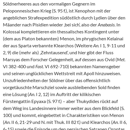
Söldnerheeres aus den vormaligen Gegnern im
Peloponnesischen Krieg (S. 95 f.), ist Xenophon mit der
angeblichen Strafexpedition südöstlich durch Lydien über den
Mäander nach Pisidien wieder ‚bei sich‘, also der
Anabasis
. In
Kolossai komplettieren ein thessalisches Kontingent unter
(dem aus Platon bekannten) Menon, im phrygischen Kelainai
der aus Sparta verbannte Klearchos (Weitere
An.
I 1, 9-11 und
2, 9) die (mehr als) ‚Zehntausend‘, und hier gibt der Fluss
Marsyas dem Forscher Gelegenheit, auf dessen aus Ovid (
Met
.
VI 382-400 und
Fast
. VI 692-710) bekannten Namensgeber
und seinen unglücklichen Wettstreit mit Apoll hinzuweisen.
Unzufriedenheiten der Söldner über das offensichtlich
vorgetäuschte Marschziel sowie ausbleibenden Sold finden
eine Lösung (
An
. I 2, 12) im Auftritt der kilikischen
Fürstengattin Epyaxa (S. 97 f.) – aber Thukydides rückt auf
dem Weg ins Landesinnere immer weiter aus dem Blickfeld (S.
100) und kommt, eingebettet in Charakteristiken von Menon
(
An
. II 6, 21-29 und N. mit Thuk. III 82 f.) und Klearchos (
An
. II 6,
6-15) sowie die Episode um den persischen Satrapen Orontas