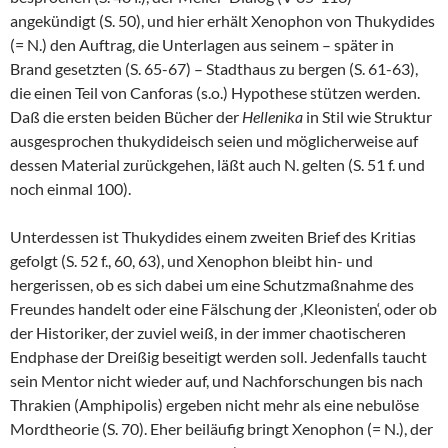
angekündigt (S. 50), und hier erhält Xenophon von Thukydides
(= N.) den Auftrag, die Unterlagen aus seinem – später in
Brand gesetzten (S. 65-67) – Stadthaus zu bergen (S. 61-63),
die einen Teil von Canforas (s.o.) Hypothese stützen werden.
Daß die ersten beiden Bücher der
Hellenika
in Stil wie Struktur
ausgesprochen thukydideisch seien und möglicherweise auf
dessen Material zurückgehen, läßt auch N. gelten (S. 51 f. und
noch einmal 100).
Unterdessen ist Thukydides einem zweiten Brief des Kritias
gefolgt (S. 52 f., 60, 63), und Xenophon bleibt hin- und
hergerissen, ob es sich dabei um eine Schutzmaßnahme des
Freundes handelt oder eine Fälschung der ‚Kleonisten‘, oder ob
der Historiker, der zuviel weiß, in der immer chaotischeren
Endphase der Dreißig beseitigt werden soll. Jedenfalls taucht
sein Mentor nicht wieder auf, und Nachforschungen bis nach
Thrakien (Amphipolis) ergeben nicht mehr als eine nebulöse
Mordtheorie (S. 70). Eher beiläufig bringt Xenophon (= N.), der