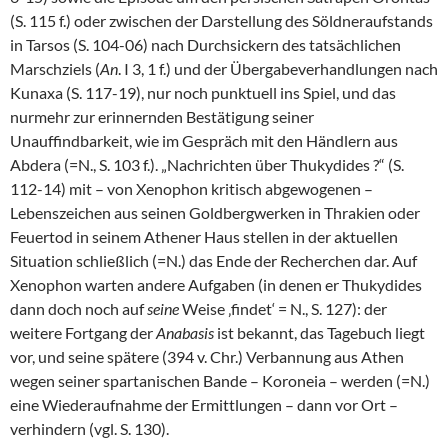
(S. 115 f.) oder zwischen der Darstellung des Söldneraufstands
in Tarsos (S. 104-06) nach Durchsickern des tatsächlichen
Marschziels (
An
. I 3, 1 f.) und der Übergabeverhandlungen nach
Kunaxa (S. 117-19), nur noch punktuell ins Spiel, und das
nurmehr zur erinnernden Bestätigung seiner
Unauffindbarkeit, wie im Gespräch mit den Händlern aus
Abdera (=N., S. 103 f.). „Nachrichten über Thukydides ?“ (S.
112-14) mit – von Xenophon kritisch abgewogenen –
Lebenszeichen aus seinen Goldbergwerken in Thrakien oder
Feuertod in seinem Athener Haus stellen in der aktuellen
Situation schließlich (=N.) das Ende der Recherchen dar. Auf
Xenophon warten andere Aufgaben (in denen er Thukydides
dann doch noch auf
seine
Weise ‚findet‘ = N., S. 127): der
weitere Fortgang der
Anabasis
ist bekannt, das Tagebuch liegt
vor, und seine spätere (394 v. Chr.) Verbannung aus Athen
wegen seiner spartanischen Bande – Koroneia – werden (=N.)
eine Wiederaufnahme der Ermittlungen – dann vor Ort –
verhindern (vgl. S. 130).