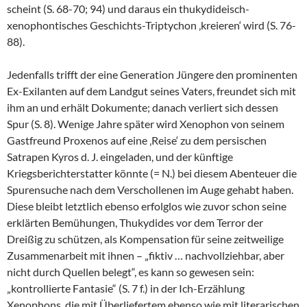
scheint (S. 68-70; 94) und daraus ein thukydideisch-
xenophontisches Geschichts-Triptychon ‚kreieren‘ wird (S. 76-
88).
Jedenfalls trifft der eine Generation Jüngere den prominenten
Ex-Exilanten auf dem Landgut seines Vaters, freundet sich mit
ihm an und erhält Dokumente; danach verliert sich dessen
Spur (S. 8). Wenige Jahre später wird Xenophon von seinem
Gastfreund Proxenos auf eine ‚Reise‘ zu dem persischen
Satrapen Kyros d. J. eingeladen, und der künftige
Kriegsberichterstatter könnte (= N.) bei diesem Abenteuer die
Spurensuche nach dem Verschollenen im Auge gehabt haben.
Diese bleibt letztlich ebenso erfolglos wie zuvor schon seine
erklärten Bemühungen, Thukydides vor dem Terror der
Dreißig zu schützen, als Kompensation für seine zeitweilige
Zusammenarbeit mit ihnen – „fiktiv … nachvollziehbar, aber
nicht durch Quellen belegt“, es kann so gewesen sein:
„kontrollierte Fantasie“ (S. 7 f.) in der Ich-Erzählung
Xenophons, die mit Überliefertem ebenso wie mit literarischen