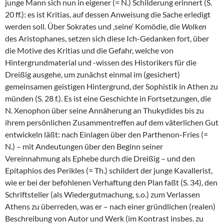
junge Mann sich nun in eigener (= N.) Schilderung erinnert (S.
20 ff.): es ist Kritias, auf dessen Anweisung die Sache erledigt
werden soll. Über Sokrates und ‚seine‘ Komödie, die
Wolken
des Aristophanes, setzen sich diese Ich-Gedanken fort, über
die Motive des Kritias und die Gefahr, welche von
Hintergrundmaterial und -wissen des Historikers für die
Dreißig ausgehe, um zunächst einmal im (gesichert)
gemeinsamen geistigen Hintergrund, der Sophistik in Athen zu
münden (S. 28 f.). Es ist eine Geschichte in Fortsetzungen, die
N. Xenophon über seine Annäherung an Thukydides bis zu
ihrem persönlichen Zusammentreffen auf dem väterlichen Gut
entwickeln läßt: nach Einlagen über den Parthenon-Fries (=
N.) – mit Andeutungen über den Beginn seiner
Vereinnahmung als Ephebe durch die Dreißig – und den
Epitaphios des Perikles (= Th.) schildert der junge Kavallerist,
wie er bei der befohlenen Verhaftung den Plan faßt (S. 34), den
Schriftsteller (als Wiedergutmachung, s.o.) zum Verlassen
Athens zu überreden, was er – nach einer gründlichen (realen)
Beschreibung von Autor und Werk (im Kontrast insbes. zu