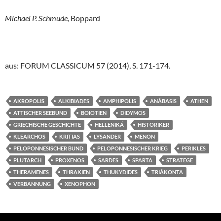
Michael P. Schmude
, Boppard
aus: FORUM CLASSICUM 57 (2014), S. 171-174.
AKROPOLIS
ALKIBIADES
AMPHIPOLIS
ANÁBASIS
ATHEN
ATTISCHER SEEBUND
BOIOTIEN
DIDYMOS
GRIECHISCHE GESCHICHTE
HELLENIKÁ
HISTORIKER
KLEARCHOS
KRITIAS
LYSANDER
MENON
PELOPONNESISCHER BUND
PELOPONNESISCHER KRIEG
PERIKLES
PLUTARCH
PROXENOS
SARDES
SPARTA
STRATEGE
THERAMENES
THRAKIEN
THUKYDIDES
TRIÁKONTA
VERBANNUNG
XENOPHON