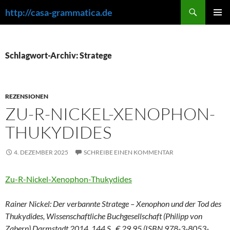
Zum
Suchen
http://casa-grammatica.de
Inhalt
PRIMÄR
springen
MENÜ
Schlagwort-Archiv: Stratege
REZENSIONEN
ZU-R-NICKEL-XENOPHON-
THUKYDIDES
4. DEZEMBER 2025
SCHREIBE EINEN KOMMENTAR
Zu-R-Nickel-Xenophon-Thukydides
Rainer Nickel: Der verbannte Stratege – Xenophon und der Tod des
Thukydides, Wissenschaftliche Buchgesellschaft (Philipp von
Zabern) Darmstadt 2014. 144 S., € 29,95 (ISBN 978-3-8053-