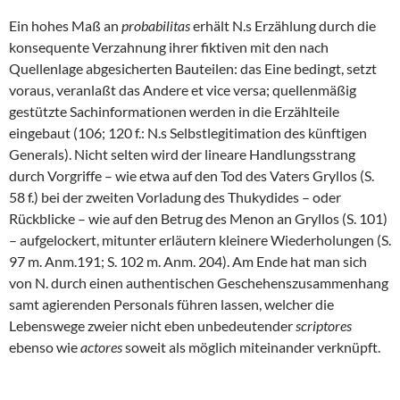
Ein hohes Maß an
probabilitas
erhält N.s Erzählung durch die
konsequente Verzahnung ihrer fiktiven mit den nach
Quellenlage abgesicherten Bauteilen: das Eine bedingt, setzt
voraus, veranlaßt das Andere et vice versa; quellenmäßig
gestützte Sachinformationen werden in die Erzählteile
eingebaut (106; 120 f.: N.s Selbstlegitimation des künftigen
Generals). Nicht selten wird der lineare Handlungsstrang
durch Vorgriffe – wie etwa auf den Tod des Vaters Gryllos (S.
58 f.) bei der zweiten Vorladung des Thukydides – oder
Rückblicke – wie auf den Betrug des Menon an Gryllos (S. 101)
– aufgelockert, mitunter erläutern kleinere Wiederholungen (S.
97 m. Anm.191; S. 102 m. Anm. 204). Am Ende hat man sich
von N. durch einen authentischen Geschehenszusammenhang
samt agierenden Personals führen lassen, welcher die
Lebenswege zweier nicht eben unbedeutender
scriptores
ebenso wie
actores
soweit als möglich miteinander verknüpft.