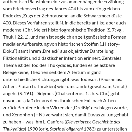
authentisch Plausiblem eine zusammenhängende Erzählung
vom Friedensvertrag des Jahres 404 bis zum erfolgreichen
Ende des ‚Zugs der Zehntausend‘ an die Schwarzmeerküste
400. Dieses Verfahren stellt N. in die bereits antike, aber auch
moderne (Chr. Meier) historiographische Tradition (S. 7; vgl.
Thuk. I 22, 1), und man ist sogleich an zeitgenössische Formen
medialer Aufbereitung von historischen Stoffen („History-
Doku“) samt ihrem ‚Dreieck‘ aus objektiver Darstellung,
Fiktionalität und didaktischer Intention erinnert. Zentrales
Thema ist der Tod des Thukydides, für den es belastbare
Belege keine, Theorien seit dem Altertum in ganz
unterschiedliche Richtungen gibt, was Todesort (Pausanias:
Athen, Plutarch: Thrakien) wie -umstände (gewaltsam, Unfall)
angeht (S. 19 f.): Didymos (Chalkenteros, 1. Jh. v. Chr.) geht
davon aus, daß der aus dem thrakischen Exil nach Athen
zurück Berufene in den Wirren der ‚Dreißig‘ erschlagen wurde,
und Xenophon (= N.) verwahrt sich, damit Etwas zu tun gehabt
zu haben – was ihm L. Canfora (
Die verlorene Geschichte des
Thukydides
) 1990 (orig.
Storie di oligarchi
1983) zu unterstellen