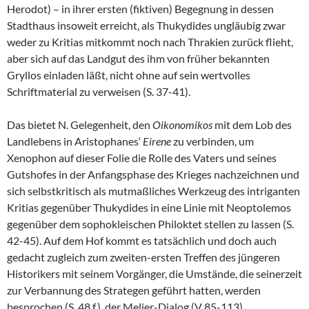
Herodot) – in ihrer ersten (fiktiven) Begegnung in dessen
Stadthaus insoweit erreicht, als Thukydides ungläubig zwar
weder zu Kritias mitkommt noch nach Thrakien zurück flieht,
aber sich auf das Landgut des ihm von früher bekannten
Gryllos einladen läßt, nicht ohne auf sein wertvolles
Schriftmaterial zu verweisen (S. 37-41).
Das bietet N. Gelegenheit, den
Oikonomikos
mit dem Lob des
Landlebens in Aristophanes‘
Eirene
zu verbinden, um
Xenophon auf dieser Folie die Rolle des Vaters und seines
Gutshofes in der Anfangsphase des Krieges nachzeichnen und
sich selbstkritisch als mutmaßliches Werkzeug des intriganten
Kritias gegenüber Thukydides in eine Linie mit Neoptolemos
gegenüber dem sophokleischen Philoktet stellen zu lassen (S.
42-45). Auf dem Hof kommt es tatsächlich und doch auch
gedacht zugleich zum zweiten-ersten Treffen des jüngeren
Historikers mit seinem Vorgänger, die Umstände, die seinerzeit
zur Verbannung des Strategen geführt hatten, werden
besprochen (S. 48 f.), der Melier-Dialog (V 85-113)