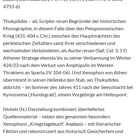
4755-6).
Thukydides – als
Scriptor rerum
Begründer der historischen
Monographie, in diesem Falle über den Peloponnesischen
Krieg (431-404 v. Chr.) zwischen den Hauptmächten des
perikleischen Zeitalters samt ihrer verschiedenen und
wechselnden Verbündeten, als
Auctor rerum
(Sall.
Cat
. 3, 1 f.)
Athener Stratege ebenda bis zu seiner Verbannung im Winter
424/23 nach dem Verlust von Amphipolis im Westen
Thrakiens an Sparta (IV 104-06). Und Xenophon von Athen
übernimmt in seinen
Hellenika
den Stab, wo Thukydides
abbricht – im Sommer des Jahres 411 nach der Seeschlacht bei
Kynossema (‚Hundsgrab‘), einem Vorgebirge am Hellespont.
Nickels (N.) Darstellung kombiniert überliefertes
Quellenmaterial – neben den genannten besonders
Xenophons „Kriegstagebuch“
Anabasis
– mit literarischer
Fiktion und rekonstruiert aus historisch Gesichertem und