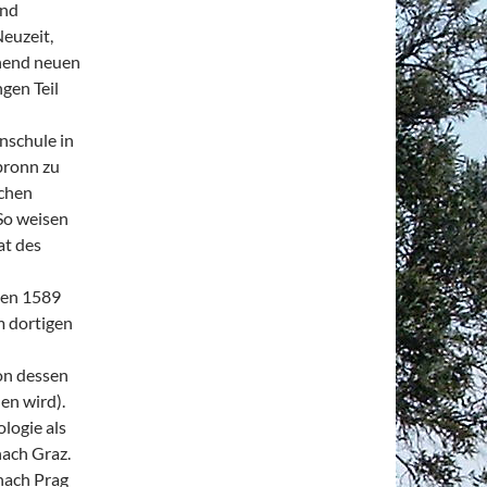
und
euzeit,
chend neuen
gen Teil
inschule in
bronn zu
ichen
So weisen
at des
gen 1589
m dortigen
on dessen
en wird).
logie als
ach Graz.
nach Prag