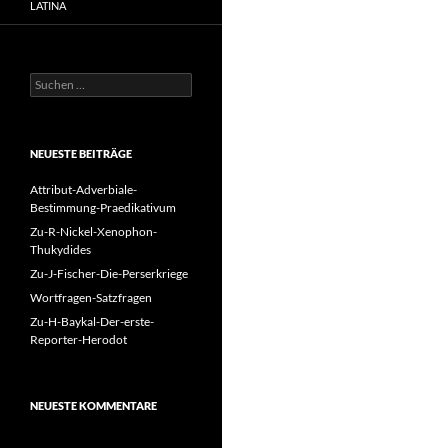
LATINA
Suchen
nach:
NEUESTE BEITRÄGE
Attribut-Adverbiale-
Bestimmung-Praedikativum
Zu-R-Nickel-Xenophon-
Thukydides
Zu-J-Fischer-Die-Perserkriege
Wortfragen-Satzfragen
Zu-H-Baykal-Der-erste-
Reporter-Herodot
NEUESTE KOMMENTARE