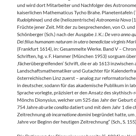
und wird dort Mitarbeiter und Nachfolger des Astronom
kaiserlichen Mathematicus Tycho Brahe. Planetentafeln (
Rudolphinae
) und die (heliozentrische)
Astronomia Nova
(1
Früchte jener Zeit. Mit der zu besprechenden, von O. und 
Schönberger (Sch.) nach der Ausgabe J. K.:
De vero anno qu
Dei filius humanam naturam in utero benedictae virginis Mar
(Frankfurt 1614), in: Gesammelte Werke. Band V – Chron
Schriften, hg. v. F. Hammer (München 1953) sorgsam übe
‚fächerübergreifenden‘ Schrift, die er ab 1613 inzwischen 
Landschaftsmathematiker und Gutachter für Kalenderfr
österreichischen Linz zuerst – analog zur reformatorische
in deutscher, sodann für das akademische Publikum in lat
Sprache vorlegte, präzisiert er den Ansatz des skythisch
Mönchs Dionysius, welcher um 525 das Jahr der Geburt 
754 Jahre
ab urbe condita
datiert und mit dem Jahr 1 die ch
Zeitrechnung
ab incarnatione domini
begründet hatte, um „
Jahre vor Beginn der heutigen Zeitrechnung“ (Sch., S. 155)