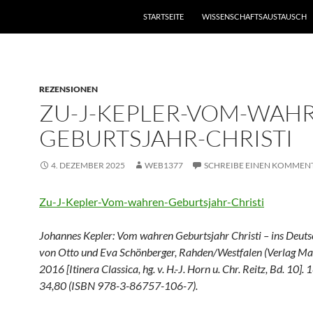
STARTSEITE
WISSENSCHAFTSAUSTAUSCH
REZENSIONEN
ZU-J-KEPLER-VOM-WAH
GEBURTSJAHR-CHRISTI
4. DEZEMBER 2025
WEB1377
SCHREIBE EINEN KOMMEN
Zu-J-Kepler-Vom-wahren-Geburtsjahr-Christi
Johannes Kepler: Vom wahren Geburtsjahr Christi – ins Deuts
von Otto und Eva Schönberger, Rahden/Westfalen (Verlag Mar
2016 [Itinera Classica, hg. v. H.-J. Horn u. Chr. Reitz, Bd. 10]. 1
34,80 (ISBN 978-3-86757-106-7).