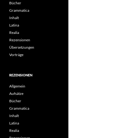
Bücher
Grammatica
Inhalt
Latina
Realia
Rezensionen
Übersetzungen
Vorträge
REZENSIONEN
Allgemein
Aufsätze
Bücher
Grammatica
Inhalt
Latina
Realia
Rezensionen