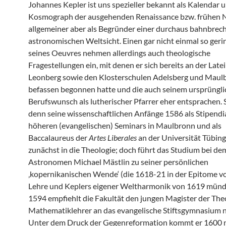
Johannes Kepler ist uns spezieller bekannt als Kalendar 
Kosmograph der ausgehenden Renaissance bzw. frühen N
allgemeiner aber als Begründer einer durchaus bahnbre
astronomischen Weltsicht. Einen gar nicht einmal so gerin
seines Oeuvres nehmen allerdings auch theologische
Fragestellungen ein, mit denen er sich bereits an der Late
Leonberg sowie den Klosterschulen Adelsberg und Maul
befassen begonnen hatte und die auch seinem ursprüngl
Berufswunsch als lutherischer Pfarrer eher entsprachen. 
denn seine wissenschaftlichen Anfänge 1586 als Stipendi
höheren (evangelischen) Seminars in Maulbronn und als
Baccalaureus der
Artes Liberales
an der Universität Tübin
zunächst in die Theologie; doch führt das Studium bei de
Astronomen Michael Mästlin zu seiner persönlichen
‚kopernikanischen Wende‘ (die 1618-21 in der Epitome v
Lehre und Keplers eigener Weltharmonik von 1619 münd
1594 empfiehlt die Fakultät den jungen Magister der Theo
Mathematiklehrer an das evangelische Stiftsgymnasium n
Unter dem Druck der Gegenreformation kommt er 1600 