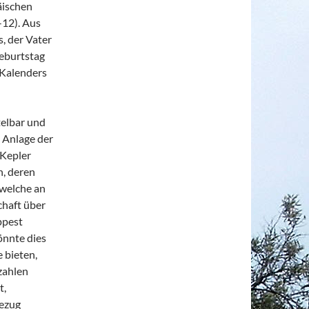
äischen
-12). Aus
s, der Vater
Geburtstag
 Kalenders
elbar und
d Anlage der
 Kepler
n, deren
 welche an
chaft über
ppest
önnte dies
 bieten,
zahlen
t,
bezug