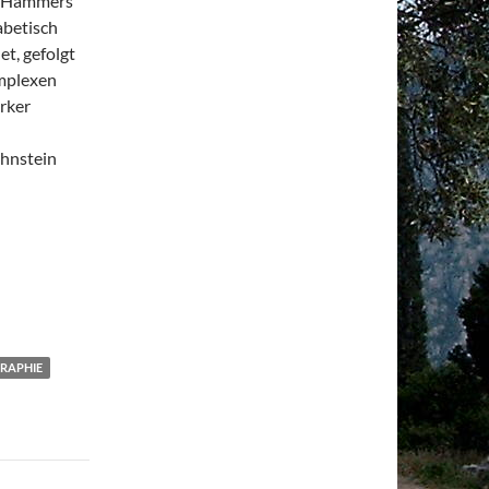
be Hammers
abetisch
t, gefolgt
omplexen
ärker
ahnstein
RAPHIE