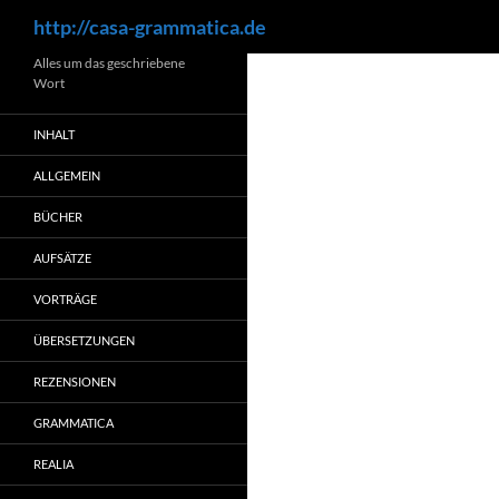
Suchen
http://casa-grammatica.de
Zum
Alles um das geschriebene
Wort
Inhalt
springen
INHALT
ALLGEMEIN
BÜCHER
AUFSÄTZE
VORTRÄGE
ÜBERSETZUNGEN
REZENSIONEN
GRAMMATICA
REALIA