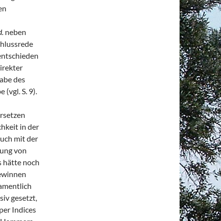
en
d.
neben
chlussrede
 entschieden
direkter
gabe des
(vgl. S. 9).
ersetzen
keit in der
auch mit der
gung von
s hätte noch
gewinnen
amentlich
siv gesetzt,
per Indices