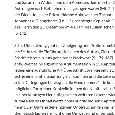
und Saturn ‚im Widder‘ und dem Kometen, dem die chald
Astrologen nach Bethlehem nachgezogen waren (Mt. 2, 1
der Dienstfolge der Priesterklasse Abia, welcher Zacharia
Johannes d. T. angehörte (Lk. 1, 5), bestätigte Kepler als 
des Herrn den 25. Dezember im 40. Jahr des Julianischen
(S. 142).
Sch.s Übersetzung geht mit Zueignung und Proöm unmitt
medias in res
; die Einführung in Leben des Autors, Ziel un
Schrift leistet ein kurz gehaltenes Nachwort (S. 179-187).
entwickelt seine eigentliche Argumentation in 15 Kapitel
jedem eine ausführliche Art Überschrift vorangestellt ist,
sich je einem Inhaltsaufriss gleichkommen und die Lesers
seine Darlegungen hinweg ‚an die Hand nehmen‘ – in kna
möglicher Form einer Kopfzeile (neben der Kapitelzahl) k
in einer künftigen Neuauflage einen weiteren Leserservice
zumal auch das Inhaltsverzeichnis nur die bloßen Kapitel
nennt. Der Umfang der einzelnen Untersuchungen variier
thematisch laufen sie nicht ohne Umwege und unter Ein