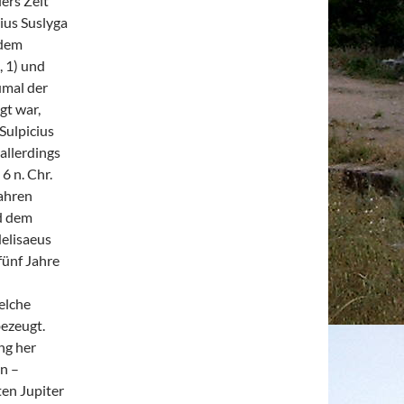
lers Zeit
ius Suslyga
 dem
, 1) und
umal der
gt war,
Sulpicius
allerdings
6 n. Chr.
wahren
nd dem
elisaeus
fünf Jahre
n
elche
bezeugt.
ng her
en –
ten Jupiter