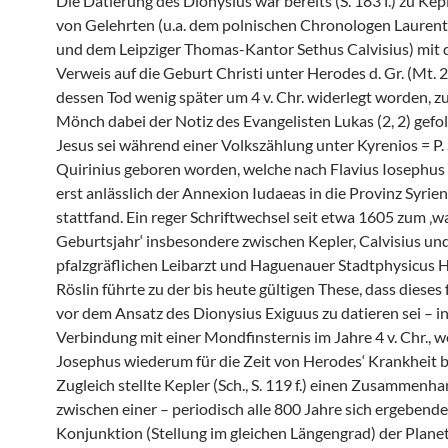
Die Datierung des Dionysius war bereits (S. 183 f.) zu Kep
von Gelehrten (u.a. dem polnischen Chronologen Laurent
und dem Leipziger Thomas-Kantor Sethus Calvisius) mit
Verweis auf die Geburt Christi unter Herodes d. Gr. (Mt. 2
dessen Tod wenig später um 4 v. Chr. widerlegt worden, z
Mönch dabei der Notiz des Evangelisten Lukas (2, 2) gefol
Jesus sei während einer Volkszählung unter Kyrenios = P. 
Quirinius geboren worden, welche nach Flavius Iosephus 
erst anlässlich der Annexion Iudaeas in die Provinz Syrien 
stattfand. Ein reger Schriftwechsel seit etwa 1605 zum ‚
Geburtsjahr‘ insbesondere zwischen Kepler, Calvisius u
pfalzgräflichen Leibarzt und Haguenauer Stadtphysicus H
Röslin führte zu der bis heute gültigen These, dass dieses 
vor dem Ansatz des Dionysius Exiguus zu datieren sei – i
Verbindung mit einer Mondfinsternis im Jahre 4 v. Chr., w
Josephus wiederum für die Zeit von Herodes‘ Krankheit 
Zugleich stellte Kepler (Sch., S. 119 f.) einen Zusammenha
zwischen einer – periodisch alle 800 Jahre sich ergebend
Konjunktion (Stellung im gleichen Längengrad) der Plane