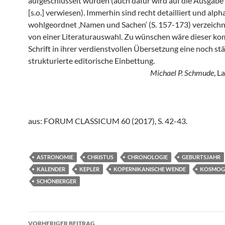
aufgeschlüsselt würden (auch dafür wird auf die Ausga
[s.o.] verwiesen). Immerhin sind recht detailliert und alph
wohlgeordnet ‚Namen und Sachen‘ (S. 157-173) verzeichne
von einer Literaturauswahl. Zu wünschen wäre dieser k
Schrift in ihrer verdienstvollen Übersetzung eine noch st
strukturierte editorische Einbettung.
Michael P. Schmude
, L
aus: FORUM CLASSICUM 60 (2017), S. 42-43.
ASTRONOMIE
CHRISTUS
CHRONOLOGIE
GEBURTSJAHR
KALENDER
KEPLER
KOPERNIKANISCHE WENDE
KOSMOG
SCHÖNBERGER
Beitragsnavigation
VORHERIGER BEITRAG