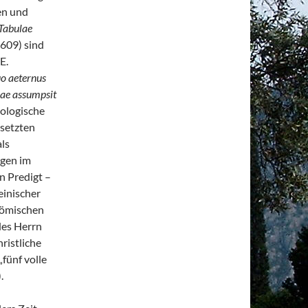
en und
Tabulae
609) sind
E.
o aeternus
iae assumpsit
ologische
rsetzten
als
agen im
n Predigt –
einischer
-römischen
des Herrn
ristliche
fünf volle
.