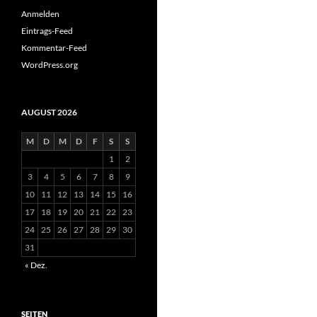
Anmelden
Eintrags-Feed
Kommentar-Feed
WordPress.org
AUGUST 2026
M
D
M
D
F
S
S
1
2
3
4
5
6
7
8
9
10
11
12
13
14
15
16
17
18
19
20
21
22
23
24
25
26
27
28
29
30
31
« Dez.
SEITEN