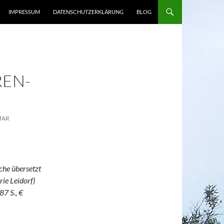
IMPRESSUM
DATENSCHUTZERKLÄRUNG
BLOG
REN-
TAR
che übersetzt
ie Leidorf)
87 S., €