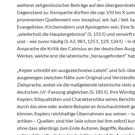
weiterer zeitgenössischer Beiträge auf den übergeordnet
Gegenstand zu: Kernpartie dürften die cap. VIII bis X zum
prominenten Quellenwert von Josephus‘
ant. Iud. / bell. Iu
Evangelisten, Kirchenvätern und Apologeten sein. Eine S
„wiederholt die Hauptergebnisse“ (S. 155 f.) und verwirft
und – wie zuvor häufig (S. 63, 98 f., 125 f., 129, 134 f.) – in 
Ansprache die Kritik des Calvisius an der deutschen Aus
Werkes, welche erst die lateinische „herausgefordert“ habe 
„Kepler schreibt ein ausgezeichnetes Latein“, und Sch. üb
ausgewogen zwischen Nähe zum Original und Verständlich
Zielsprache, wobei sie die maßgebende lateinische stets 
deutschen ‚Ur‘-Fassung abgleichen (S. 185 f.). Ihre Würdi
Keplers Stilqualitäten und Charakteristika seines Bericht
durch das eine oder andere Beispiel an Anschaulichkeit 
können. Keplers reichhaltige Übernahmen aus seinen – n
antiken – Quellen: sind hier (wie schon bei ihm selbst) kur
ohne dass allerdings zum Ende Autoren, Begriffe, Realien 