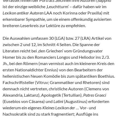
Verfasser/innen der Porträts zeichnen ihre Autoren (Sappho
ist der einzige weibliche ‚Leuchtturm‘ – dafür haben wir im
Lexikon antiker Autoren
LAA noch Korinna oder Praxilla) mit
erkennbarer Sympathie, um sie einem offenkundig avisierten
breiteren Leserkreis zur Lektüre zu empfehlen.
Die Auswahlen umfassen 30 (LGA) bzw. 27 (LRA) Artikel von
zwischen 2 und 12, im Schnitt 4 Seiten. Die Spanne der
Literaten reicht bei ‚den Griechen‘ vom Gründungsvater
Homer bis zu den Romanciers Longos und Heliodor ins 2./3.
Jh., bei den Römern (man vermisst auch im kleineren Kreis den
ersten Nationaldichter Ennius) von den Bearbeitern der
hellenistischen Neuen Komödie bis zum spätantiken Boethius.
Fachschriftsteller (Vitruv; Grammatiker und Rhetoren) sind
demnach nicht vertreten, christliche Autoren (Clemens von
Alexandria, Laktanz), Apologetik (Tertullian),
Patres Graeci
(Eusebios von Cäsarea) und
Latini
(Augustinus) erforderten
wiederum ein eigenes
Kleines Lexikon der …
Vor- und
Nachsokratik sind zu stark fragmentiert; Ausflüge ins