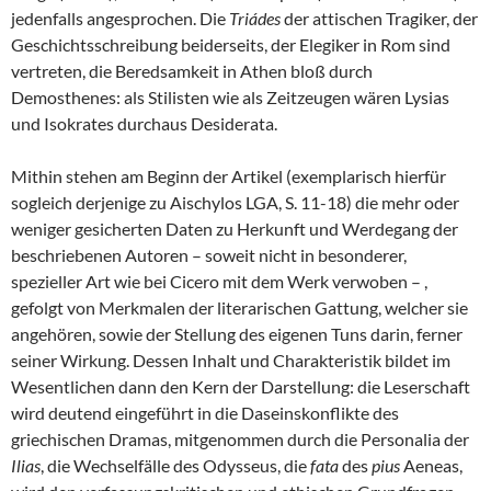
jedenfalls angesprochen. Die
Triádes
der attischen Tragiker, der
Geschichtsschreibung beiderseits, der Elegiker in Rom sind
vertreten, die Beredsamkeit in Athen bloß durch
Demosthenes: als Stilisten wie als Zeitzeugen wären Lysias
und Isokrates durchaus Desiderata.
Mithin stehen am Beginn der Artikel (exemplarisch hierfür
sogleich derjenige zu Aischylos LGA, S. 11-18) die mehr oder
weniger gesicherten Daten zu Herkunft und Werdegang der
beschriebenen Autoren – soweit nicht in besonderer,
spezieller Art wie bei Cicero mit dem Werk verwoben – ,
gefolgt von Merkmalen der literarischen Gattung, welcher sie
angehören, sowie der Stellung des eigenen Tuns darin, ferner
seiner Wirkung. Dessen Inhalt und Charakteristik bildet im
Wesentlichen dann den Kern der Darstellung: die Leserschaft
wird deutend eingeführt in die Daseinskonflikte des
griechischen Dramas, mitgenommen durch die Personalia der
Ilias
, die Wechselfälle des Odysseus, die
fata
des
pius
Aeneas,