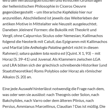
wird den verfassungskritischen und ethischen Grundfragen
der hellenistischen Philosophie in Ciceros Oeuvre
gegenübergestellt – um literarische
Kephálaia
hier nur
anzureißen. Abschließend ist jeweils das Weiterleben der
antiken Motive in Mittelalter wie Neuzeit ausgeleuchtet.
Daneben ‚kleinere‘ Formen: die Bukolik mit Theokrit und
Vergil, ohne Calpurnius Siculus oder Nemesian; Kallimachos
folgend die Neoterik mit Catull, das Epigramm mit Kallimachos
und Martial (die
Anthologia Palatina
gehört nicht in diesen
Rahmen);
satura quidem tota nostra est
(Quint. X 1, 93) – mit
Horaz (S. 39-41) und Juvenal. Als Klammern zwischen LGA
und LRA böten sich der griechisch schreibende Historiker (und
Staatstheoretiker) Roms Polybios oder Horaz als römischer
Alkaios (S. 20) an.
Eine jede Aus
wahl
hinterlässt notwendig die Frage nach dem,
was oder wen sie aus
lässt
: nach Theognis oder Solon, nach
Bakchylides, nach Varro oder dem älteren Plinius, nach
Persius, Ammianus Marcellinus, Claudian ? Das ist müßig. Die