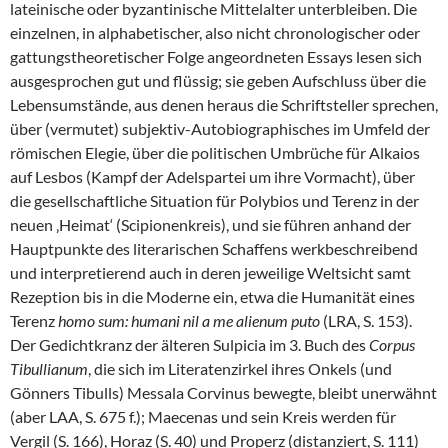
lateinische oder byzantinische Mittelalter unterbleiben. Die
einzelnen, in alphabetischer, also nicht chronologischer oder
gattungstheoretischer Folge angeordneten Essays lesen sich
ausgesprochen gut und flüssig; sie geben Aufschluss über die
Lebensumstände, aus denen heraus die Schriftsteller sprechen,
über (vermutet) subjektiv-Autobiographisches im Umfeld der
römischen Elegie, über die politischen Umbrüche für Alkaios
auf Lesbos (Kampf der Adelspartei um ihre Vormacht), über
die gesellschaftliche Situation für Polybios und Terenz in der
neuen ‚Heimat‘ (Scipionenkreis), und sie führen anhand der
Hauptpunkte des literarischen Schaffens werkbeschreibend
und interpretierend auch in deren jeweilige Weltsicht samt
Rezeption bis in die Moderne ein, etwa die Humanität eines
Terenz
homo sum: humani nil a me alienum puto
(LRA, S. 153).
Der Gedichtkranz der älteren Sulpicia im 3. Buch des
Corpus
Tibullianum
, die sich im Literatenzirkel ihres Onkels (und
Gönners Tibulls) Messala Corvinus bewegte, bleibt unerwähnt
(aber LAA, S. 675 f.); Maecenas und sein Kreis werden für
Vergil (S. 166), Horaz (S. 40) und Properz (distanziert, S. 111)