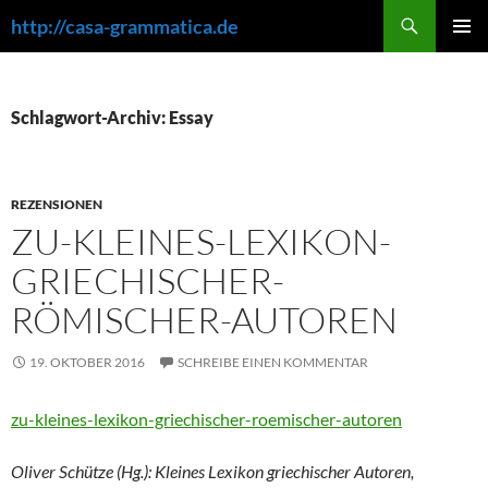
Zum
Suchen
http://casa-grammatica.de
Inhalt
PRIMÄR
springen
MENÜ
Schlagwort-Archiv: Essay
REZENSIONEN
ZU-KLEINES-LEXIKON-
GRIECHISCHER-
RÖMISCHER-AUTOREN
19. OKTOBER 2016
SCHREIBE EINEN KOMMENTAR
zu-kleines-lexikon-griechischer-roemischer-autoren
Oliver Schütze (Hg.): Kleines Lexikon griechischer Autoren,