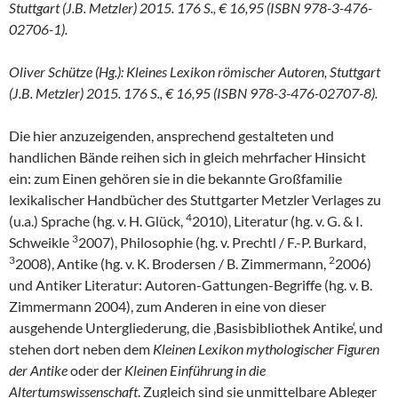
Stuttgart (J.B. Metzler) 2015. 176 S., € 16,95 (ISBN 978-3-476-
02706-1).
Oliver Schütze (Hg.): Kleines Lexikon römischer Autoren, Stuttgart
(J.B. Metzler) 2015. 176 S., € 16,95 (ISBN 978-3-476-02707-8).
Die hier anzuzeigenden, ansprechend gestalteten und
handlichen Bände reihen sich in gleich mehrfacher Hinsicht
ein: zum Einen gehören sie in die bekannte Großfamilie
lexikalischer Handbücher des Stuttgarter Metzler Verlages zu
4
(u.a.) Sprache (hg. v. H. Glück,
2010), Literatur (hg. v. G. & I.
3
Schweikle
2007), Philosophie (hg. v. Prechtl / F.-P. Burkard,
3
2
2008), Antike (hg. v. K. Brodersen / B. Zimmermann,
2006)
und Antiker Literatur: Autoren-Gattungen-Begriffe (hg. v. B.
Zimmermann 2004), zum Anderen in eine von dieser
ausgehende Untergliederung, die ‚Basisbibliothek Antike‘, und
stehen dort neben dem
Kleinen Lexikon mythologischer Figuren
der Antike
oder der
Kleinen Einführung in die
Altertumswissenschaft
. Zugleich sind sie unmittelbare Ableger