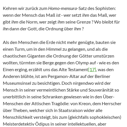
Kehren wir zurück zum
Homo-mensura
-Satz des Sophisten:
wenn der Mensch das Maß
ist
‑ wer setzt
ihm
das Maß, wer
gibt
ihm
die Norm, wer zeigt
ihm
seine Grenze ? Wo bleibt für
ihn
dann der Gott, die Ordnung über
ihm
?
Als den Menschen die Erde nicht mehr genügte, bauten sie
einen Turm, um in den Himmel zu gelangen, und als die
chaotischen Giganten die Ordnung der Götter umstürzen
wollten, türmten sie Berge gegen den Olymp auf ‑ wie es den
Einen erging, erzählt uns das Alte Testament
[17]
, was den
Anderen blühte, ist am Pergamon-Altar auf der Berliner
Museumsinsel zu besichtigen. Doch nirgendwo wird der
Mensch in seiner vermeintlichen Stärke und Souveränität so
unerbittlich in seine Schranken gewiesen wie in den Über-
Menschen der Attischen Tragödie: von Kreon, dem Herrscher
über Theben, welcher sich in Staatsraison wider alle
Menschlichkeit versteigt, bis zum (gleichfalls sophokleischen)
Meisterdetektiv Ödipus in seiner intellektuellen, aber