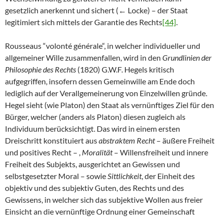
gesetzlich anerkennt und sichert (← Locke) – der Staat
legitimiert sich mittels der Garantie des Rechts
[44]
.
Rousseaus “volonté générale“, in welcher individueller und
allgemeiner Wille zusammenfallen, wird in den
Grundlinien der
Philosophie des Rechts
(1820) G.W.F. Hegels kritisch
aufgegriffen, insofern dessen Gemeinwille am Ende doch
lediglich auf der Verallgemeinerung von Einzelwillen gründe.
Hegel sieht (wie Platon) den Staat als vernünftiges Ziel für den
Bürger, welcher (anders als Platon) diesen zugleich als
Individuum berücksichtigt. Das wird in einem ersten
Dreischritt konstituiert aus
abstraktem Recht
– äußere Freiheit
und positives Recht – ,
Moralität
– Willensfreiheit und innere
Freiheit des Subjekts, ausgerichtet an Gewissen und
selbstgesetzter Moral – sowie
Sittlichkeit
, der Einheit des
objektiv und des subjektiv Guten, des Rechts und des
Gewissens, in welcher sich das subjektive Wollen aus freier
Einsicht an die vernünftige Ordnung einer Gemeinschaft