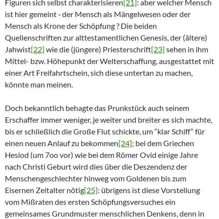
Figuren sich selbst charakterisieren
[21]
: aber welcher Mensch
ist hier gemeint ‑ der Mensch als Mängelwesen oder der
Mensch als Krone der Schöpfung ? Die beiden
Quellenschriften zur alttestamentlichen Genesis, der (ältere)
Jahwist
[22]
wie die (jüngere) Priesterschrift
[23]
sehen in ihm
Mittel- bzw. Höhepunkt der Welterschaffung, ausgestattet mit
einer Art Freifahrtschein, sich diese untertan zu machen,
könnte man meinen.
Doch bekanntlich behagte das Prunkstück auch seinem
Erschaffer immer weniger, je weiter und breiter es sich machte,
bis er schließlich die Große Flut schickte, um “klar Schiff“ für
einen neuen Anlauf zu bekommen
[24]
; bei dem Griechen
Hesiod (um 7oo vor) wie bei dem Römer Ovid einige Jahre
nach Christi Geburt wird dies über die Deszendenz der
Menschengeschlechter hinweg vom Goldenen bis zum
Eisernen Zeitalter nötig
[25]
: übrigens ist diese Vorstellung
vom Mißraten des ersten Schöpfungsversuches ein
gemeinsames Grundmuster menschlichen Denkens, denn in