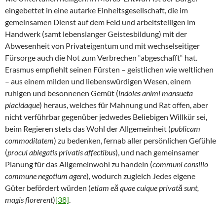
eingebettet in eine autarke Einheitsgesellschaft, die im
gemeinsamen Dienst auf dem Feld und arbeitsteiligen im
Handwerk (samt lebenslanger Geistesbildung) mit der
Abwesenheit von Privateigentum und mit wechselseitiger
Fürsorge auch die Not zum Verbrechen “abgeschafft“ hat.
Erasmus empfiehlt seinen Fürsten – geistlichen wie weltlichen
– aus einem milden und liebenswürdigen Wesen, einem
ruhigen und besonnenen Gemüt (
indoles animi mansueta
placidaque
) heraus, welches für Mahnung und Rat offen, aber
nicht verführbar gegenüber jedwedes Beliebigen Willkür sei,
beim Regieren stets das Wohl der Allgemeinheit (
publicam
commoditatem
) zu bedenken, fernab aller persönlichen Gefühle
(
procul ablegatis privatis affectibus
), und nach gemeinsamer
Planung für das Allgemeinwohl zu handeln (
communi consilio
commune negotium agere
), wodurch zugleich Jedes eigene
Güter befördert würden (
etiam eă quae cuique privată sunt,
magis florerent
)
[38]
.