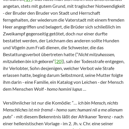
angetan, stets mit gutem Grund, mit tragischer Notwendigkeit
‑ der Bruder den Bruder von Stadt und Herrschaft
ferngehalten, der wiederum die Vaterstadt mit einem fremden
Heer angegriffen und belagert, die Brüder sich schließlich im
Zweikampf gegenseitig getötet, doch nur einer durfte
bestattet werden, der Leichnam des anderen sollte Hunden
und Vögeln zum Fraß dienen, die Schwester, die das
Bestattungsverbot übertreten hatte (“
Nicht mitzuhasssen,
mitzulieben bin ich geboren
“
[20]
), sah der Todesstrafe entgegen,
ihr Verlobter, Sohn desjenigen, welcher Verbot wie Strafe
erlassen hatte, beging darum Selbstmord, seine Mutter folgte
ihm darin ‑ eine Familie, ein Katalog von Leichen ‑ der Mensch
dem Menschen Wolf ‑
homo homini lupus …
Versöhnlicher ist nur die Komödie: “
… ich bin Mensch, nichts
Menschliches ist mir fremd – homo sum: humani nil a me alienum
puto
“ ‑ mit diesem Bekenntnis läßt der Afrikaner Terenz ‑ nach
einer hellenistischen Vorlage ‑ im 2. Jh. v. Chr. eine seiner