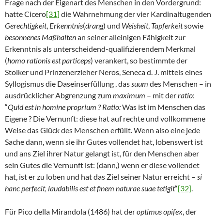
Frage nach der Eigenart des Menschen in den Vordergrund:
hatte Cicero
[31]
die Wahrnehmung der vier Kardinaltugenden
Gerechtigkeit
,
Erkenntnis
(
drang
) und
Weisheit
,
Tapferkeit
sowie
besonnenes Maßhalten
an seiner alleinigen Fähigkeit zur
Erkenntnis als unterscheidend-qualifizierendem Merkmal
(
homo rationis est particeps
) verankert, so bestimmte der
Stoiker und Prinzenerzieher Neros, Seneca d. J. mittels eines
Syllogismus die Daseinserfüllung , das
suum
des Menschen – in
ausdrücklicher Abgrenzung zum
maximum
– mit der
ratio
:
“
Quid est in homine proprium ? Ratio:
Was ist im Menschen das
Eigene ? Die Vernunft: diese hat auf rechte und vollkommene
Weise das Glück des Menschen erfüllt. Wenn also eine jede
Sache dann, wenn sie ihr Gutes vollendet hat, lobenswert ist
und ans Ziel ihrer Natur gelangt ist, für den Menschen aber
sein Gutes die Vernunft ist: (dann,) wenn er diese vollendet
hat, ist er zu loben und hat das Ziel seiner Natur erreicht –
si
hanc perfecit, laudabilis est et finem naturae suae tetigit
“
[32]
.
Für Pico della Mirandola (1486) hat der
optimus opifex
, der