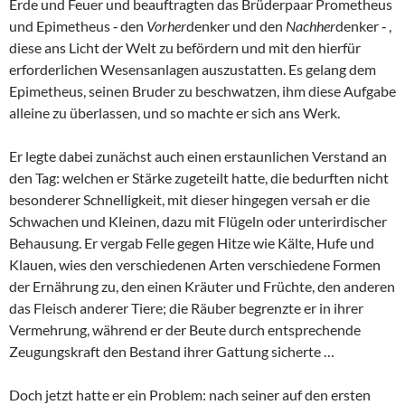
Erde und Feuer und beauftragten das Brüderpaar Prometheus
und Epimetheus ‑ den
Vorher
denker und den
Nachher
denker ‑ ,
diese ans Licht der Welt zu befördern und mit den hierfür
erforderlichen Wesensanlagen auszustatten. Es gelang dem
Epimetheus, seinen Bruder zu beschwatzen, ihm diese Aufgabe
alleine zu überlassen, und so machte er sich ans Werk.
Er legte dabei zunächst auch einen erstaunlichen Verstand an
den Tag: welchen er Stärke zugeteilt hatte, die bedurften nicht
besonderer Schnelligkeit, mit dieser hingegen versah er die
Schwachen und Kleinen, dazu mit Flügeln oder unterirdischer
Behausung. Er vergab Felle gegen Hitze wie Kälte, Hufe und
Klauen, wies den verschiedenen Arten verschiedene Formen
der Ernährung zu, den einen Kräuter und Früchte, den anderen
das Fleisch anderer Tiere; die Räuber begrenzte er in ihrer
Vermehrung, während er der Beute durch entsprechende
Zeugungskraft den Bestand ihrer Gattung sicherte …
Doch jetzt hatte er ein Problem: nach seiner auf den ersten