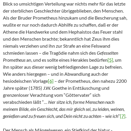
Blick so umsichtigen Verteilung war nichts mehr für das letzte
der sterblichen Geschlechter übriggeblieben, den Menschen.
Als der Bruder Prometheus hinzukam und die Bescherung sah,
wußte er nur noch dadurch Abhilfe zu schaffen, daß er der
Athene die Handwerke und dem Hephaistos das Feuer stahl
und den Menschen brachte; bekanntlich hat Zeus ihm dies
niemals verziehen und ihn zur Strafe an eine Felswand
schmieden lassen – die Tragödie nahm sich des
Gefesselten
Prometheus
an, und es sollte eines Herakles bedürfen
[5]
, um
ihn später aus dieser wenig befriedigenden Lage zu befreien.
Wie anders hiergegen – und in Abwandlung auch der
hesiodeischen Vorlage
[6]
– der Prometheus, den nahezu 2200
Jahre später (1785) J.W. Goethe in Enttäuschung und
grenzenloser Verachtung vom “Göttervater“ sich
verabschieden läßt “…
hier sitze ich, forme Menschen nach
meinem Bilde, ein Geschlecht, das mir gleich sei, zu leiden, weinen,
genießen und zu freuen sich, und Dein nicht zu achten – wie ich
“
[7]
.
Der Mensch als Mängelwesen, ein Stiefkind der Natur ‑