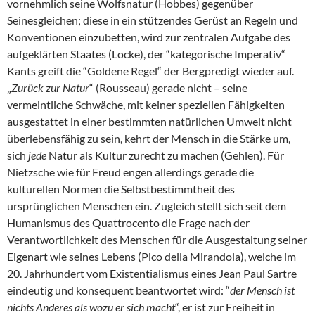
vornehmlich seine Wolfsnatur (Hobbes) gegenüber
Seinesgleichen; diese in ein stützendes Gerüst an Regeln und
Konventionen einzubetten, wird zur zentralen Aufgabe des
aufgeklärten Staates (Locke), der “kategorische Imperativ“
Kants greift die “Goldene Regel“ der Bergpredigt wieder auf.
„
Zurück zur Natur
“ (Rousseau) gerade nicht – seine
vermeintliche Schwäche, mit keiner speziellen Fähigkeiten
ausgestattet in einer bestimmten natürlichen Umwelt nicht
überlebensfähig zu sein, kehrt der Mensch in die Stärke um,
sich
jede
Natur als Kultur zurecht zu machen (Gehlen). Für
Nietzsche wie für Freud engen allerdings gerade die
kulturellen Normen die Selbstbestimmtheit des
ursprünglichen Menschen ein. Zugleich stellt sich seit dem
Humanismus des Quattrocento die Frage nach der
Verantwortlichkeit des Menschen für die Ausgestaltung seiner
Eigenart wie seines Lebens (Pico della Mirandola), welche im
20. Jahrhundert vom Existentialismus eines Jean Paul Sartre
eindeutig und konsequent beantwortet wird: “
der Mensch ist
nichts Anderes als wozu er sich macht
“, er ist zur Freiheit in