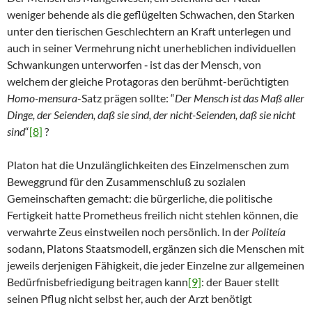
weniger behende als die geflügelten Schwachen, den Starken
unter den tierischen Geschlechtern an Kraft unterlegen und
auch in seiner Vermehrung nicht unerheblichen individuellen
Schwankungen unterworfen ‑ ist das der Mensch, von
welchem der gleiche Protagoras den berühmt-berüchtigten
Homo-mensura
-Satz prägen sollte: “
Der Mensch ist das Maß aller
Dinge, der Seienden, daß sie sind, der nicht-Seienden, daß sie nicht
sind
“
[8]
?
Platon hat die Unzulänglichkeiten des Einzelmenschen zum
Beweggrund für den Zusammenschluß zu sozialen
Gemeinschaften gemacht: die bürgerliche, die politische
Fertigkeit hatte Prometheus freilich nicht stehlen können, die
verwahrte Zeus einstweilen noch persönlich. In der
Politeía
sodann, Platons Staatsmodell, ergänzen sich die Menschen mit
jeweils derjenigen Fähigkeit, die jeder Einzelne zur allgemeinen
Bedürfnisbefriedigung beitragen kann
[9]
: der Bauer stellt
seinen Pflug nicht selbst her, auch der Arzt benötigt