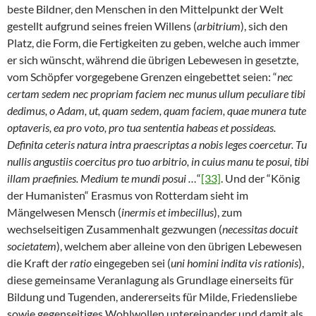
beste Bildner, den Menschen in den Mittelpunkt der Welt
gestellt aufgrund seines freien Willens (
arbitrium
), sich den
Platz, die Form, die Fertigkeiten zu geben, welche auch immer
er sich wünscht, während die übrigen Lebewesen in gesetzte,
vom Schöpfer vorgegebene Grenzen eingebettet seien: “
nec
certam sedem nec propriam faciem nec munus ullum peculiare tibi
dedimus, o Adam, ut, quam sedem, quam faciem, quae munera tute
optaveris, ea pro voto, pro tua sententia habeas et possideas.
Definita ceteris natura intra praescriptas a nobis leges coercetur. Tu
nullis angustiis coercitus pro tuo arbitrio, in cuius manu te posui, tibi
illam praefinies. Medium te mundi posui …
“
[33]
. Und der “König
der Humanisten“ Erasmus von Rotterdam sieht im
Mängelwesen Mensch (
inermis et imbecillus
), zum
wechselseitigen Zusammenhalt gezwungen (
necessitas docuit
societatem
), welchem aber alleine von den übrigen Lebewesen
die Kraft der
ratio
eingegeben sei (
uni homini indita vis rationis
),
diese gemeinsame Veranlagung als Grundlage einerseits für
Bildung und Tugenden, andererseits für Milde, Friedensliebe
sowie gegenseitiges Wohlwollen untereinander und damit als