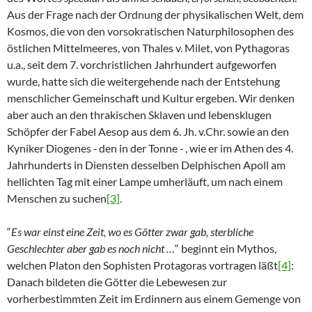
Aus der Frage nach der Ordnung der physikalischen Welt, dem
Kosmos, die von den vorsokratischen Naturphilosophen des
östlichen Mittelmeeres, von Thales v. Milet, von Pythagoras
u.a., seit dem 7. vorchristlichen Jahrhundert aufgeworfen
wurde, hatte sich die weitergehende nach der Entstehung
menschlicher Gemeinschaft und Kultur ergeben. Wir denken
aber auch an den thrakischen Sklaven und lebensklugen
Schöpfer der Fabel Aesop aus dem 6. Jh. v.Chr. sowie an den
Kyniker Diogenes ‑ den in der Tonne ‑ , wie er im Athen des 4.
Jahrhunderts in Diensten desselben Delphischen Apoll am
hellichten Tag mit einer Lampe umherläuft, um nach einem
Menschen zu suchen
[3]
.
“
Es war einst eine Zeit, wo es Götter zwar gab, sterbliche
Geschlechter aber gab es noch nicht …
“ beginnt ein Mythos,
welchen Platon den Sophisten Protagoras vortragen läßt
[4]
:
Danach bildeten die Götter die Lebewesen zur
vorherbestimmten Zeit im Erdinnern aus einem Gemenge von