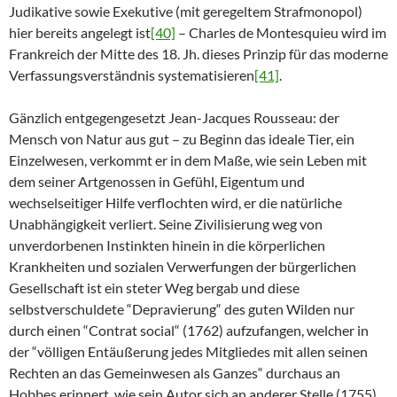
Judikative sowie Exekutive (mit geregeltem Strafmonopol)
hier bereits angelegt ist
[40]
– Charles de Montesquieu wird im
Frankreich der Mitte des 18. Jh. dieses Prinzip für das moderne
Verfassungsverständnis systematisieren
[41]
.
Gänzlich entgegengesetzt Jean-Jacques Rousseau: der
Mensch von Natur aus gut – zu Beginn das ideale Tier, ein
Einzelwesen, verkommt er in dem Maße, wie sein Leben mit
dem seiner Artgenossen in Gefühl, Eigentum und
wechselseitiger Hilfe verflochten wird, er die natürliche
Unabhängigkeit verliert. Seine Zivilisierung weg von
unverdorbenen Instinkten hinein in die körperlichen
Krankheiten und sozialen Verwerfungen der bürgerlichen
Gesellschaft ist ein steter Weg bergab und diese
selbstverschuldete “Depravierung“ des guten Wilden nur
durch einen “Contrat social“ (1762) aufzufangen, welcher in
der “völligen Entäußerung jedes Mitgliedes mit allen seinen
Rechten an das Gemeinwesen als Ganzes“ durchaus an
Hobbes erinnert, wie sein Autor sich an anderer Stelle (1755)