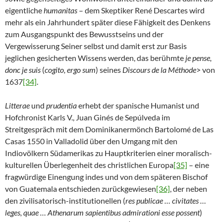
eigentliche
humanitas
– dem Skeptiker René Descartes wird
mehr als ein Jahrhundert später diese Fähigkeit des Denkens
zum Ausgangspunkt des Bewusstseins und der
Vergewisserung Seiner selbst und damit erst zur Basis
jeglichen gesicherten Wissens werden, das berühmte
je pense,
donc je suis
(
cogito, ergo sum
) seines
Discours de la Méthode
> von
1637
[34]
.
Litterae
und
prudentia
erhebt der spanische Humanist und
Hofchronist Karls V., Juan Ginés de Sepúlveda im
Streitgespräch mit dem Dominikanermönch Bartolomé de Las
Casas 1550 in Valladolid über den Umgang mit den
Indiovölkern Südamerikas zu Hauptkriterien einer moralisch-
kulturellen Überlegenheit des christlichen Europa
[35]
– eine
fragwürdige Einengung indes und von dem späteren Bischof
von Guatemala entschieden zurückgewiesen
[36]
, der neben
den zivilisatorisch-institutionellen (
res publicae … civitates …
leges, quae … Athenarum sapientibus admirationi esse possent
)