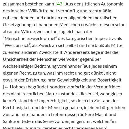
zusammen bestehen kann“
[43]
. Aus der sittlichen Autonomie
des in seiner Willkürfreiheit vernünftig und rechtmäßig
entscheidenden und darin an der allgemeinen moralischen
Gesetzgebung teilhabenden Menschen erwächst diesem seine
absolute Würde, welche ihn zugleich nach der
“Menschheitszweckformel“ des kategorischen Imperativs als
“Wert an sich“, als Zweck an sich selbst und nie bloß als Mittel
zu einem anderen Zweck stellt. Andererseits liege indes die
Unsicherheit der Menschen wie Völker gegenüber
wechselseitiger Bedrohung voreinander “aus jedes seinem
eigenen Recht, zu tun, was ihm recht und gut dünkt“, nicht
etwa in der Erfahrung ihrer Gewalttätigkeit und Bösartigkeit
(← Hobbes) begründet, sondern
a priori
in der Vernunftidee
des nicht-rechtlichen Naturzustandes: dieser sei, wenngleich
kein Zustand der Ungerechtigkeit, so doch ein Zustand der
Rechtlosigkeit und der Mensch gehalten, in einen bürgerlichen
Zustand miteinander zu treten, dessen äußere Macht und
Sanktion Jedem das Seine vor denjenigen, mit welchen “in
Wechselwirkung zu geraten er nicht vermeiden kann“