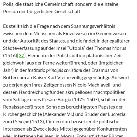
Polis, die staatliche Gemeinschaft, sondern die einzelne
Person der bürgerlichen Gesellschaft.
Es stellt sich die Frage nach dem Spannungsverhältnis
zwischen dem Menschen als Einzelwesen im Gemeinwesen
und der Autorität des Staates, und die findet in der egalitären
Städteverfassung auf der Insel “Utopia“ des Thomas Morus
(1516)
[37]
, Elemente der Polistradition platonischer Zeit
gleichwohl aus der Ferne weiterführend, oder (im gleichen
Jahr) in der
Institutio principis christiani
des Erasmus von
Rotterdam an Kaiser Karl V. eine völlig gegenläufige Antwort
zu derjenigen ihres Zeitgenossen Nicolo Machiavelli und
dessen Handreichung für den skrupellosen Machtpolitiker
vom Schlage eines Cesare Borgia (1475-1507), schillernden
Renaissancefürsten, Sohn des berüchtigtsten Papstes der
Kirchengeschichte (Alexander VI.) und Bruder der Lucrezia,
zum
Principe
(1513), für den durchzusetzende politische
Interessen als Zweck jedes Mittel gegenüber Konkurrenten
wie Untertanen heiligen: in Morus‘ Entwurf ist der Bürger