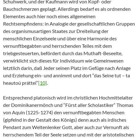
Schuhwerk, und der Kaufmann wird von Kopf- oder
Bauchschmerzen geplagt. Allerdings bedarf es als ordnenden
Elementes auch hier noch eines allgemeinen
Rechtsempfindens: in Analogie der gesellschaftlichen Gruppen
des organismusartigen Staates zur Dreiteilung der
menschlichen Einzelseele und über eine Harmonie des
vernunftbegabten und herrschenden Teiles mit dem
triebgesteuerten, befördert durch das Muthaft-Beseelte,
verwirklicht sich dieses für Individuum wie Gemeinwesen
letztlich darin, daß Jeder seinen Platz im Gefüge nach Anlage
und Erziehung ein- und annimmt und dort “das Seine tut – ta
heautoú práttei“
[10]
.
Entsprechend platonisch wird im christlichen Hochmittelalter
der Dominikanermönch und “Fürst aller Scholastiker“ Thomas
von Aquin (1225-1274) den vernunftbegabten Menschen
(gipfelnd in der Gestalt des Königs) denn auch als irdisches
Pendant zum Weltenlenker Gott, aber auch zur Vernunft als
herrschendem Teil der Seele setzen und mit der aristotelischen