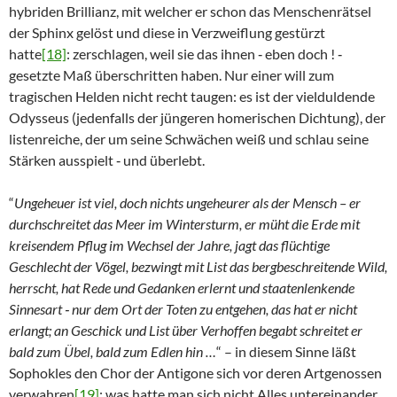
hybriden Brillianz, mit welcher er schon das Menschenrätsel
der Sphinx gelöst und diese in Verzweiflung gestürzt
hatte
[18]
: zerschlagen, weil sie das ihnen ‑ eben doch ! ‑
gesetzte Maß überschritten haben. Nur einer will zum
tragischen Helden nicht recht taugen: es ist der vielduldende
Odysseus (jedenfalls der jüngeren homerischen Dichtung), der
listenreiche, der um seine Schwächen weiß und schlau seine
Stärken ausspielt ‑ und überlebt.
“
Ungeheuer ist viel, doch nichts ungeheurer als der Mensch – er
durchschreitet das Meer im Wintersturm, er müht die Erde mit
kreisendem Pflug im Wechsel der Jahre, jagt das flüchtige
Geschlecht der Vögel, bezwingt mit List
das bergbeschreitende Wild,
herrscht, hat Rede und Gedanken erlernt und staatenlenkende
Sinnesart ‑ nur dem Ort der Toten zu entgehen, das hat er nicht
erlangt; an Geschick und List über Verhoffen begabt schreitet er
bald zum Übel, bald zum Edlen hin …
“ – in diesem Sinne läßt
Sophokles den Chor der Antigone sich vor deren Artgenossen
verwahren
[19]
: was hatte man sich nicht Alles untereinander