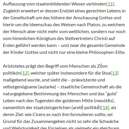
Auffassung vom staatenbildenden Wesen verbinden
[11]
.
Zugleich erweitert er dessen Endziel eines gerechten Lebens in
der Gesellschaft um das höhere der Anschauung Gottes und
hierin um die Ideenschau des Weisen nach Platon, zu welchem
der Mensch aber nicht mehr vom weltlichen, sondern nur noch
vom himmlichen Königtum des Stellvertreters Christi auf
Erden geführt werden kann – und zwar die gesamte Gemeinde
der Kinder Gottes und nicht nur eine kleine Philosophen-Elite.
Aristoteles prägt den Begriff vom Menschen als Zṓon
politikón
[12]
, welcher später insbesondere für die Stoa
[13]
maßgebend wurde, und sieht die – präexistente und
selbstgenügsame (autarke) – staatliche Gemeinschaft als die
naturgegebene Bestimmung des Menschen und das “gute“
Leben nach den Tugenden der goldenen Mitte (mesótēs),
namentlich der staatsbürgerlichen (aretḗ politikḗ)
[14]
, als
deren Ziel: wie Cicero es nach ihm formulieren sollte, sei
Grund für das Zusammengehen nicht so sehr die Schwäche
und Wehrlosigkeit des Einzelnen als vielmehr ein gleichsam