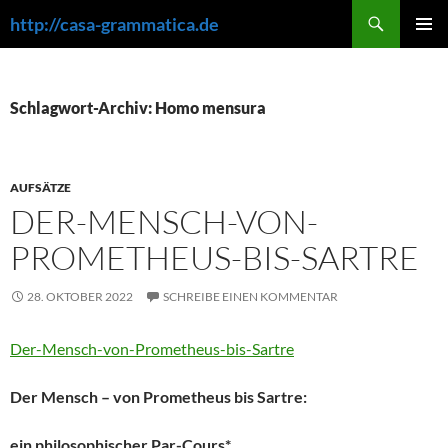
Zum
Suchen
http://casa-grammatica.de
Inhalt
PRIMÄR
springen
MENÜ
Schlagwort-Archiv: Homo mensura
AUFSÄTZE
DER-MENSCH-VON-
PROMETHEUS-BIS-SARTRE
28. OKTOBER 2022
SCHREIBE EINEN KOMMENTAR
Der-Mensch-von-Prometheus-bis-Sartre
Der Mensch – von Prometheus bis Sartre:
ein philosophischer Par-Cours*