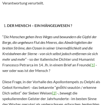
Verantwortung verurteilt.
DER MENSCH – EIN MÄNGELWESEN ?
“
Die Menschen gehen ihres Weges und bewundern die Gipfel der
Berge, die ungeheure Flut des Meeres, das Abwärtsgleiten der
breiten Ströme, den Ozean in seiner Unermeßlichkeit und die
Kreisbahnen der Sterne ‑ von sich selbst jedoch entfernen sie sich
mehr und mehr
“ ‑ so der italienische Dichter und Humanist
Francesco Petrarca im 14. Jh. in einem Brief an Freunde
[1]
‑
wer oder was ist der Mensch ?
Diese Frage, in der Vorhalle des Apollontempels zu Delphi als
Gebot formuliert ‑ das bekannte “gnṓthi seautón / erkenne
Dich selbst“ der Sieben Weisen
[2]
‑, bewegt die
spekulierenden Geister der Jahrhunderte ‑ im besten Sinne
des Wortes
speculari
als
umherschauen
,
erforschen
,
beobachten
.