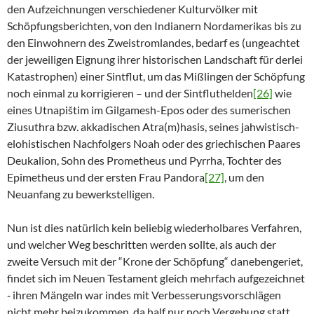
den Aufzeichnungen verschiedener Kulturvölker mit
Schöpfungsberichten, von den Indianern Nordamerikas bis zu
den Einwohnern des Zweistromlandes, bedarf es (ungeachtet
der jeweiligen Eignung ihrer historischen Landschaft für derlei
Katastrophen) einer Sintflut, um das Mißlingen der Schöpfung
noch einmal zu korrigieren – und der Sintfluthelden
[26]
wie
eines Utnapištim im Gilgamesh-Epos oder des sumerischen
Ziusuthra bzw. akkadischen Atra(m)hasis, seines jahwistisch-
elohistischen Nachfolgers Noah oder des griechischen Paares
Deukalion, Sohn des Prometheus und Pyrrha, Tochter des
Epimetheus und der ersten Frau Pandora
[27]
, um den
Neuanfang zu bewerkstelligen.
Nun ist dies natürlich kein beliebig wiederholbares Verfahren,
und welcher Weg beschritten werden sollte, als auch der
zweite Versuch mit der “Krone der Schöpfung“ danebengeriet,
findet sich im Neuen Testament gleich mehrfach aufgezeichnet
‑ ihren Mängeln war indes mit Verbesserungsvorschlägen
nicht mehr beizukommen, da half nur noch Vergebung statt