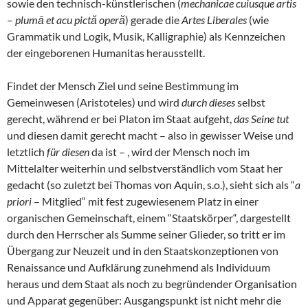
sowie den technisch-künstlerischen (
mechanicae cuiusque artis
–
plumā et acu pictă operă
) gerade die
Artes Liberales
(wie
Grammatik und Logik, Musik, Kalligraphie) als Kennzeichen
der eingeborenen Humanitas herausstellt.
Findet der Mensch Ziel und seine Bestimmung im
Gemeinwesen (Aristoteles) und wird
durch dieses
selbst
gerecht, während er bei Platon im Staat aufgeht,
das Seine tut
und diesen damit gerecht macht – also in gewisser Weise und
letztlich
für diesen
da ist – , wird der Mensch noch im
Mittelalter weiterhin und selbstverständlich vom Staat her
gedacht (so zuletzt bei Thomas von Aquin, s.o.), sieht sich als “
a
priori
– Mitglied“ mit fest zugewiesenem Platz in einer
organischen Gemeinschaft, einem “Staatskörper“, dargestellt
durch den Herrscher als Summe seiner Glieder, so tritt er im
Übergang zur Neuzeit und in den Staatskonzeptionen von
Renaissance und Aufklärung zunehmend als Individuum
heraus und dem Staat als noch zu begründender Organisation
und Apparat gegenüber: Ausgangspunkt ist nicht mehr die