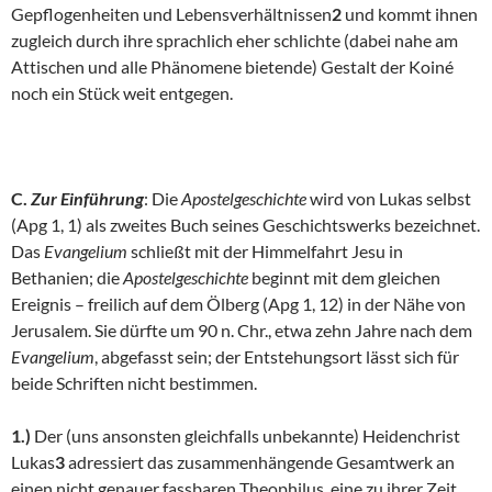
Gepflogenheiten und Lebensverhältnissen
2
und kommt ihnen
zugleich durch ihre sprachlich eher schlichte (dabei nahe am
Attischen und alle Phänomene bietende) Gestalt der Koiné
noch ein Stück weit entgegen.
C.
Zur Einführung
: Die
Apostelgeschichte
wird von Lukas selbst
(Apg 1, 1) als zweites Buch seines Geschichtswerks bezeichnet.
Das
Evangelium
schließt mit der Himmelfahrt Jesu in
Bethanien; die
Apostelgeschichte
beginnt mit dem gleichen
Ereignis – freilich auf dem Ölberg (Apg 1, 12) in der Nähe von
Jerusalem. Sie dürfte um 90 n. Chr., etwa zehn Jahre nach dem
Evangelium
, abgefasst sein; der Entstehungsort lässt sich für
beide Schriften nicht bestimmen.
1.)
Der (uns ansonsten gleichfalls unbekannte) Heidenchrist
Lukas
3
adressiert das zusammenhängende Gesamtwerk an
einen nicht genauer fassbaren Theophilus, eine zu ihrer Zeit