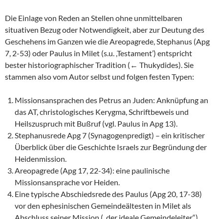
Die Einlage von Reden an Stellen ohne unmittelbaren
situativen Bezug oder Notwendigkeit, aber zur Deutung des
Geschehens im Ganzen wie die Areopagrede, Stephanus (Apg
7, 2-53) oder Paulus in Milet (s.u. ,Testament’) entspricht
bester historiographischer Tradition (← Thukydides). Sie
stammen also vom Autor selbst und folgen festen Typen:
Missionsansprachen des Petrus an Juden: Anknüpfung an
das AT, christologisches Kerygma, Schriftbeweis und
Heilszuspruch mit Bußruf (vgl. Paulus in Apg 13).
Stephanusrede Apg 7 (Synagogenpredigt) – ein kritischer
Überblick über die Geschichte Israels zur Begründung der
Heidenmission.
Areopagrede (Apg 17, 22-34): eine paulinische
Missionsansprache vor Heiden.
Eine typische Abschiedsrede des Paulus (Apg 20, 17-38)
vor den ephesinischen Gemeindeältesten in Milet als
Abschluss seiner Mission („der ideale Gemeindeleiter“).