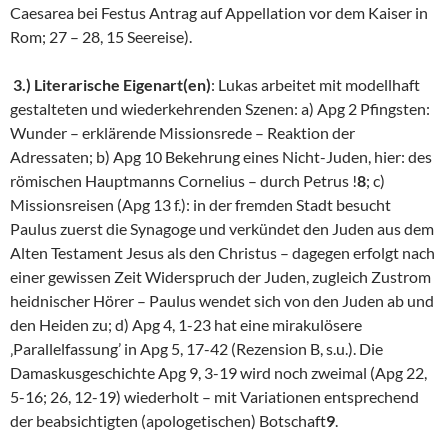
Caesarea bei Festus Antrag auf Appellation vor dem Kaiser in
Rom; 27 – 28, 15 Seereise).
3.) Literarische Eigenart(en)
: Lukas arbeitet mit modellhaft
gestalteten und wiederkehrenden Szenen: a) Apg 2 Pfingsten:
Wunder – erklärende Missionsrede – Reaktion der
Adressaten; b) Apg 10 Bekehrung eines Nicht-Juden, hier: des
römischen Hauptmanns Cornelius – durch Petrus !
8
; c)
Missionsreisen (Apg 13 f.): in der fremden Stadt besucht
Paulus zuerst die Synagoge und verkündet den Juden aus dem
Alten Testament Jesus als den Christus – dagegen erfolgt nach
einer gewissen Zeit Widerspruch der Juden, zugleich Zustrom
heidnischer Hörer – Paulus wendet sich von den Juden ab und
den Heiden zu; d) Apg 4, 1-23 hat eine mirakulösere
‚Parallelfassung’ in Apg 5, 17-42 (Rezension B, s.u.). Die
Damaskusgeschichte Apg 9, 3-19 wird noch zweimal (Apg 22,
5-16; 26, 12-19) wiederholt – mit Variationen entsprechend
der beabsichtigten (apologetischen) Botschaft
9
.