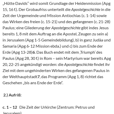
„Hütte Davids“ wird somit Grundlage der Heidenmission (Apg
15, 16 f.). Der Grobaufriss unterteilt die
Apostelgeschichte
in die
Zeit der Urgemeinde und Mission Antiochias (c. 1-14) sowie
das Wirken des freien (c. 15-21) und des gefangenen (c. 21-28)
Paulus; eine Gliederung der
Apostelgeschichte
gibt indes Jesus
bereits 1, 8 mit dem Auftrag an die Apostel, Zeugen zu sein a)
in Jerusalem (Apg 1-5 Gemeindebildung), b) in ganz Judäa und
Samaria (Apg 6-12 Mission ebda.) und c) bis zum Ende der
Erde (Apg 13-28)
6
. Das Buch endet mit dem ‚Triumph’ des
Paulus (Apg 28, 30 f.) in Rom – sein Martyrium war bereits Apg
20, 22-25 angekündigt worden: die
Apostelgeschichte
findet ihr
Ziel mit dem ungehinderten Wirken des gefangenen Paulus in
der Welthauptstadt
7
, das Programm (Apg 1, 8) richtet das
Geschehen „bis ans Ende der Erde“.
2.) Aufriß
:
c. 1 – 12
Die Zeit der Urkirche (Zentrum: Petrus und
Jerusalem)