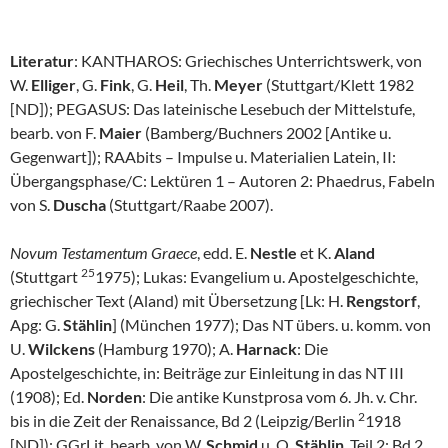
Literatur
: KANTHAROS: Griechisches Unterrichtswerk, von
W.
Elliger
, G.
Fink
, G.
Heil
, Th.
Meyer
(Stuttgart/Klett 1982
[ND]); PEGASUS: Das lateinische Lesebuch der Mittelstufe,
bearb. von F.
Maier
(Bamberg/Buchners 2002 [Antike u.
Gegenwart]); RAAbits – Impulse u. Materialien Latein, II:
Übergangsphase/C: Lektüren 1 – Autoren 2: Phaedrus, Fabeln
von S.
Duscha
(Stuttgart/Raabe 2007).
Novum Testamentum Graece
, edd. E.
Nestle
et K.
Aland
25
(Stuttgart
1975); Lukas: Evangelium u. Apostelgeschichte,
griechischer Text (Aland) mit Übersetzung [Lk: H.
Rengstorf
,
Apg: G.
Stählin
] (München 1977); Das NT übers. u. komm. von
U.
Wilckens
(Hamburg 1970); A.
Harnack
: Die
Apostelgeschichte, in: Beiträge zur Einleitung in das NT III
(1908); Ed.
Norden
: Die antike Kunstprosa vom 6. Jh. v. Chr.
2
bis in die Zeit der Renaissance, Bd 2 (Leipzig/Berlin
1918
[ND]); GGrLit, bearb. von W.
Schmid
u. O.
Stählin
, Teil 2: Bd 2