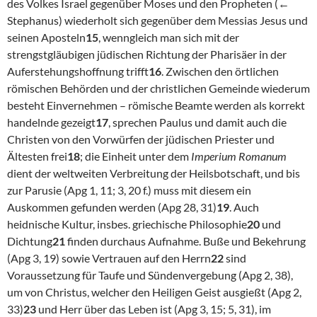
des Volkes Israel gegenüber Moses und den Propheten (←
Stephanus) wiederholt sich gegenüber dem Messias Jesus und
seinen Aposteln
15
, wenngleich man sich mit der
strengstgläubigen jüdischen Richtung der Pharisäer in der
Auferstehungshoffnung trifft
16
. Zwischen den örtlichen
römischen Behörden und der christlichen Gemeinde wiederum
besteht Einvernehmen – römische Beamte werden als korrekt
handelnde gezeigt
17
, sprechen Paulus und damit auch die
Christen von den Vorwürfen der jüdischen Priester und
Ältesten frei
18
; die Einheit unter dem
Imperium Romanum
dient der weltweiten Verbreitung der Heilsbotschaft, und bis
zur Parusie (Apg 1, 11; 3, 20 f.) muss mit diesem ein
Auskommen gefunden werden (Apg 28, 31)
19
. Auch
heidnische Kultur, insbes. griechische Philosophie
20
und
Dichtung
21
finden durchaus Aufnahme. Buße und Bekehrung
(Apg 3, 19) sowie Vertrauen auf den Herrn
22
sind
Voraussetzung für Taufe und Sündenvergebung (Apg 2, 38),
um von Christus, welcher den Heiligen Geist ausgießt (Apg 2,
33)
23
und Herr über das Leben ist (Apg 3, 15; 5, 31), im