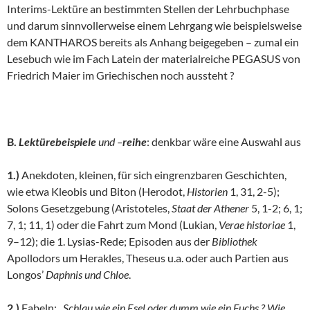
Interims-Lektüre an bestimmten Stellen der Lehrbuchphase
und darum sinnvollerweise einem Lehrgang wie beispielsweise
dem KANTHAROS bereits als Anhang beigegeben – zumal ein
Lesebuch wie im Fach Latein der materialreiche PEGASUS von
Friedrich Maier im Griechischen noch aussteht ?
B.
Lektürebeispiele
und –
reihe
: denkbar wäre eine Auswahl aus
1.)
Anekdoten, kleinen, für sich eingrenzbaren Geschichten,
wie etwa Kleobis und Biton (Herodot,
Historien
1, 31, 2-5);
Solons Gesetzgebung (Aristoteles,
Staat der Athener
5, 1-2; 6, 1;
7, 1; 11, 1) oder die Fahrt zum Mond (Lukian,
Verae historiae
1,
9–12); die 1. Lysias-Rede; Episoden aus der
Bibliothek
Apollodors um Herakles, Theseus u.a. oder auch Partien aus
Longos’
Daphnis und Chloe
.
2.)
Fabeln: „
Schlau wie ein Esel oder dumm wie ein Fuchs ? Wie