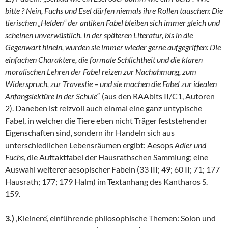
bitte ? Nein, Fuchs und Esel dürfen niemals ihre Rollen tauschen: Die
tierischen „Helden“ der antiken Fabel bleiben sich immer gleich und
scheinen unverwüstlich. In der späteren Literatur, bis in die
Gegenwart hinein, wurden sie immer wieder gerne aufgegriffen: Die
einfachen Charaktere, die formale Schlichtheit und die klaren
moralischen Lehren der Fabel reizen zur Nachahmung, zum
Widerspruch, zur Travestie – und sie machen die Fabel zur idealen
Anfangslektüre in der Schule
“ (aus den RAAbits II/C1, Autoren
2). Daneben ist reizvoll auch einmal eine ganz untypische
Fabel, in welcher die Tiere eben nicht Träger feststehender
Eigenschaften sind, sondern ihr Handeln sich aus
unterschiedlichen Lebensräumen ergibt: Aesops
Adler und
Fuchs
, die Auftaktfabel der Hausrathschen Sammlung; eine
Auswahl weiterer aesopischer Fabeln (33 III; 49; 60 II; 71; 177
Hausrath; 177; 179 Halm) im Textanhang des Kantharos S.
159.
3.)
‚Kleinere‘, einführende philosophische Themen: Solon und