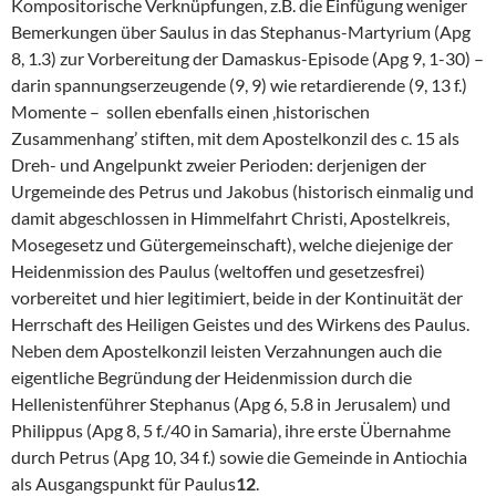
Kompositorische Verknüpfungen, z.B. die Einfügung weniger
Bemerkungen über Saulus in das Stephanus-Martyrium (Apg
8, 1.3) zur Vorbereitung der Damaskus-Episode (Apg 9, 1-30) –
darin spannungserzeugende (9, 9) wie retardierende (9, 13 f.)
Momente – sollen ebenfalls einen ‚historischen
Zusammenhang’ stiften, mit dem Apostelkonzil des c. 15 als
Dreh- und Angelpunkt zweier Perioden: derjenigen der
Urgemeinde des Petrus und Jakobus (historisch einmalig und
damit abgeschlossen in Himmelfahrt Christi, Apostelkreis,
Mosegesetz und Gütergemeinschaft), welche diejenige der
Heidenmission des Paulus (weltoffen und gesetzesfrei)
vorbereitet und hier legitimiert, beide in der Kontinuität der
Herrschaft des Heiligen Geistes und des Wirkens des Paulus.
Neben dem Apostelkonzil leisten Verzahnungen auch die
eigentliche Begründung der Heidenmission durch die
Hellenistenführer Stephanus (Apg 6, 5.8 in Jerusalem) und
Philippus (Apg 8, 5 f./40 in Samaria), ihre erste Übernahme
durch Petrus (Apg 10, 34 f.) sowie die Gemeinde in Antiochia
als Ausgangspunkt für Paulus
12
.