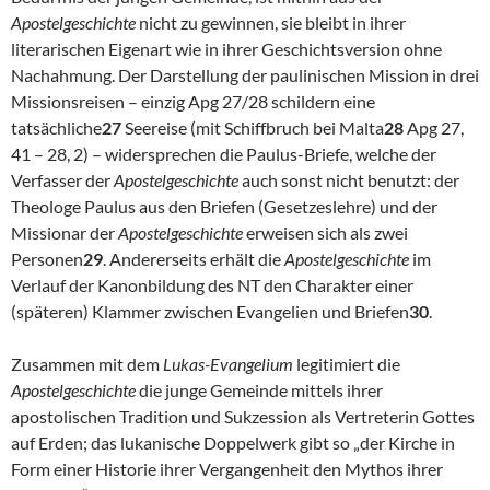
Apostelgeschichte
nicht zu gewinnen, sie bleibt in ihrer
literarischen Eigenart wie in ihrer Geschichtsversion ohne
Nachahmung. Der Darstellung der paulinischen Mission in drei
Missionsreisen – einzig Apg 27/28 schildern eine
tatsächliche
27
Seereise (mit Schiffbruch bei Malta
28
Apg 27,
41 – 28, 2) – widersprechen die Paulus-Briefe, welche der
Verfasser der
Apostelgeschichte
auch sonst nicht benutzt: der
Theologe Paulus aus den Briefen (Gesetzeslehre) und der
Missionar der
Apostelgeschichte
erweisen sich als zwei
Personen
29
. Andererseits erhält die
Apostelgeschichte
im
Verlauf der Kanonbildung des NT den Charakter einer
(späteren) Klammer zwischen Evangelien und Briefen
30
.
Zusammen mit dem
Lukas-Evangelium
legitimiert die
Apostelgeschichte
die junge Gemeinde mittels ihrer
apostolischen Tradition und Sukzession als Vertreterin Gottes
auf Erden; das lukanische Doppelwerk gibt so „der Kirche in
Form einer Historie ihrer Vergangenheit den Mythos ihrer