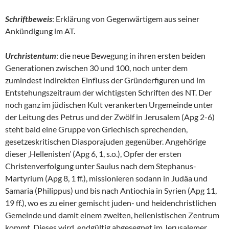
Schriftbeweis
: Erklärung von Gegenwärtigem aus seiner
Ankündigung im AT.
Urchristentum
: die neue Bewegung in ihren ersten beiden
Generationen zwischen 30 und 100, noch unter dem
zumindest indirekten Einfluss der Gründerfiguren und im
Entstehungszeitraum der wichtigsten Schriften des NT. Der
noch ganz im jüdischen Kult verankerten Urgemeinde unter
der Leitung des Petrus und der Zwölf in Jerusalem (Apg 2-6)
steht bald eine Gruppe von Griechisch sprechenden,
gesetzeskritischen Diasporajuden gegenüber. Angehörige
dieser ‚Hellenisten’ (Apg 6, 1, s.o.), Opfer der ersten
Christenverfolgung unter Saulus nach dem Stephanus-
Martyrium (Apg 8, 1 ff.), missionieren sodann in Judäa und
Samaria (Philippus) und bis nach Antiochia in Syrien (Apg 11,
19 ff.), wo es zu einer gemischt juden- und heidenchristlichen
Gemeinde und damit einem zweiten, hellenistischen Zentrum
kommt. Dieses wird, endgültig abgesegnet im Jerusalemer