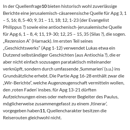
In der Quellenfrage
10
bieten historisch wohl zuverlässige
Berichte eine jerusalemisch-cäsareensische Quelle für Apg 3, 1
– 5, 16; 8, 5-40; 9, 31 – 11, 18; 12, 1-23 (der Evangelist
Philippus ?) sowie eine antiochenisch-jerusalemische Quelle
für Apg 6, 1 – 8, 4; 11, 19-30; 12, 25 – 15, 35 (Silas ?), die sogen.
„Rezension A“ (Harnack). Im ersten Teil seines
„Geschichtswerks“ (Apg 1-12) verwendet Lukas etwa ein
Dutzend selbständiger Geschichten (aus Antiochia ?), die er
aber nicht einfach sozusagen parataktisch miteinander
verknüpft, sondern durch umfassende ‚Summarien’ (s.u.) ins
Grundsätzliche erhebt. Die Partie Apg 16-28 enthält zwar die
„Wir-Berichte“, welche Augenzeugenschaft vermitteln wollen,
den ‚roten Faden’ insbes. für Apg 13-21 dürften
Aufzeichnungen eines oder mehrerer Begleiter des Paulus,
möglicherweise zusammengefasst zu einem ‚Itinerar’,
vorgegeben haben
11
, Quellencharakter besitzen die
Reiserouten gleichwohl nicht.