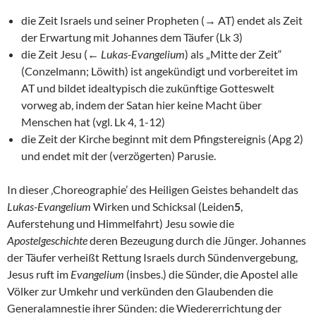
die Zeit Israels und seiner Propheten (→ AT) endet als Zeit
der Erwartung mit Johannes dem Täufer (Lk 3)
die Zeit Jesu (←
Lukas-Evangelium
) als „Mitte der Zeit“
(Conzelmann; Löwith) ist angekündigt und vorbereitet im
AT und bildet idealtypisch die zukünftige Gotteswelt
vorweg ab, indem der Satan hier keine Macht über
Menschen hat (vgl. Lk 4, 1-12)
die Zeit der Kirche beginnt mit dem Pfingstereignis (Apg 2)
und endet mit der (verzögerten) Parusie.
In dieser ‚Choreographie’ des Heiligen Geistes behandelt das
Lukas-Evangelium
Wirken und Schicksal (Leiden
5
,
Auferstehung und Himmelfahrt) Jesu sowie die
Apostelgeschichte
deren Bezeugung durch die Jünger. Johannes
der Täufer verheißt Rettung Israels durch Sündenvergebung,
Jesus ruft im
Evangelium
(insbes.) die Sünder, die Apostel alle
Völker zur Umkehr und verkünden den Glaubenden die
Generalamnestie ihrer Sünden: die Wiedererrichtung der