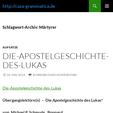
Zum
Suchen
http://casa-grammatica.de
Inhalt
PRIMÄR
springen
MENÜ
Schlagwort-Archiv: Märtyrer
AUFSÄTZE
DIE-APOSTELGESCHICHTE-
DES-LUKAS
24. MAI 2014
SCHREIBE EINEN KOMMENTAR
Die-Apostelgeschichte-des-Lukas
Übergangslektüre(n) – Die
Apostelgeschichte
des Lukas
*
von
Michael P. Schmude
, Boppard