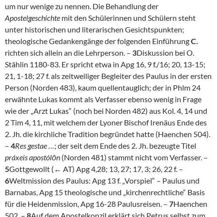
um nur wenige zu nennen. Die Behandlung der
Apostelgeschichte
mit den Schülerinnen und Schülern steht
unter historischen und literarischen Gesichtspunkten;
theologische Gedankengänge der folgenden Einführung
C.
richten sich allein an die Lehrperson. –
3
Diskussion bei O.
Stählin 1180-83. Er spricht etwa in Apg 16, 9 f./16; 20, 13-15;
21, 1-18; 27 f. als zeitweiliger Begleiter des Paulus in der ersten
Person (Norden 483), kaum quellentauglich; der in Phlm 24
erwähnte Lukas kommt als Verfasser ebenso wenig in Frage
wie der „Arzt Lukas“ (noch bei Norden 482) aus Kol. 4, 14 und
2 Tim 4, 11, mit welchem der Lyoner Bischof Irenäus Ende des
2. Jh. die kirchliche Tradition begründet hatte (Haenchen 504).
–
4
Res gestae …
; der seit dem Ende des 2. Jh. bezeugte Titel
práxeis apostólōn
(Norden 481) stammt nicht vom Verfasser. –
5
Gottgewollt (← AT) Apg 4,28; 13, 27; 17, 3; 26, 22 f. –
6
Weltmission des Paulus: Apg 13 f. „Vorspiel“ – Paulus und
Barnabas, Apg 15 theologische und „kirchenrechtliche“ Basis
für die Heidenmission, Apg 16-28 Paulusreisen. –
7
Haenchen
502. –
8
Auf dem Apostelkonzil erklärt sich Petrus selbst zum