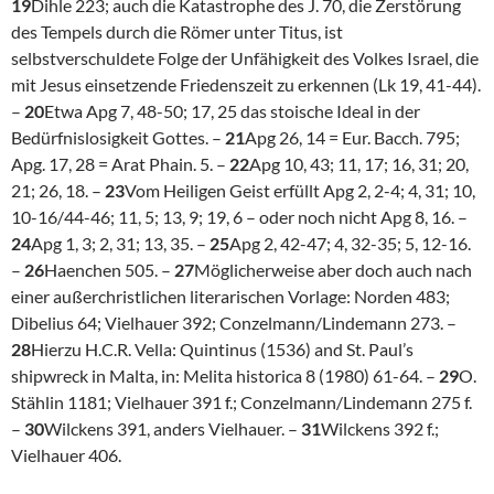
19
Dihle 223; auch die Katastrophe des J. 70, die Zerstörung
des Tempels durch die Römer unter Titus, ist
selbstverschuldete Folge der Unfähigkeit des Volkes Israel, die
mit Jesus einsetzende Friedenszeit zu erkennen (Lk 19, 41-44).
–
20
Etwa Apg 7, 48-50; 17, 25 das stoische Ideal in der
Bedürfnislosigkeit Gottes. –
21
Apg 26, 14 = Eur. Bacch. 795;
Apg. 17, 28 = Arat Phain. 5. –
22
Apg 10, 43; 11, 17; 16, 31; 20,
21; 26, 18. –
23
Vom Heiligen Geist erfüllt Apg 2, 2-4; 4, 31; 10,
10-16/44-46; 11, 5; 13, 9; 19, 6 – oder noch nicht Apg 8, 16. –
24
Apg 1, 3; 2, 31; 13, 35. –
25
Apg 2, 42-47; 4, 32-35; 5, 12-16.
–
26
Haenchen 505. –
27
Möglicherweise aber doch auch nach
einer außerchristlichen literarischen Vorlage: Norden 483;
Dibelius 64; Vielhauer 392; Conzelmann/Lindemann 273. –
28
Hierzu H.C.R. Vella: Quintinus (1536) and St. Paul’s
shipwreck in Malta, in: Melita historica 8 (1980) 61-64. –
29
O.
Stählin 1181; Vielhauer 391 f.; Conzelmann/Lindemann 275 f.
–
30
Wilckens 391, anders Vielhauer. –
31
Wilckens 392 f.;
Vielhauer 406.