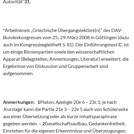
Autorität“
31
.
*
Arbeitskreis „Griechische Übergangslektüre(n)“ des DAV-
Bundeskongresses vom 25.-29. März 2008 in Göttingen (dazu
auch im Kongressbegleitheft S. 81). Der Einführungstext
C.
ist
um einige Binnenpartien sowie den wissenschaftlichen
Apparat (Belegstellen, Anmerkungen, Literatur) erweitert; die
Ergebnisse von Diskussion und Gruppenarbeit sind
aufgenommen.
Anmerkungen
:
1
Platon,
Apologie
20e 6 – 23c 1; je nach
‚Kurslage‘ kann die Partie 21e 3 – 22e 5 auch von Schülerseite
aus einer Übersetzung oder als kurze Inhaltsparaphrase
gegeben werden. –
2
Gesellschaftsaufbau, Gedankenfreiheit,
Einstehen für die eigenen Erkenntnisse und Überzeugungen,