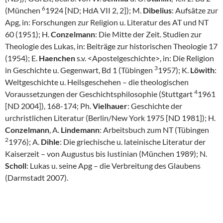
6
(München
1924 [ND; HdA VII 2, 2]); M.
Dibelius
: Aufsätze zur
Apg, in: Forschungen zur Religion u. Literatur des AT und NT
60 (1951); H.
Conzelmann
: Die Mitte der Zeit. Studien zur
Theologie des Lukas, in: Beiträge zur historischen Theologie 17
(1954); E.
Haenchen
s.v. <Apostelgeschichte>, in: Die Religion
3
in Geschichte u. Gegenwart, Bd 1 (Tübingen
1957); K.
Löwith
:
Weltgeschichte u. Heilsgeschehen – die theologischen
4
Voraussetzungen der Geschichtsphilosophie (Stuttgart
1961
[ND 2004]), 168-174; Ph.
Vielhauer
: Geschichte der
urchristlichen Literatur (Berlin/New York 1975 [ND 1981]); H.
Conzelmann
, A.
Lindemann
: Arbeitsbuch zum NT (Tübingen
2
1976); A.
Dihle
: Die griechische u. lateinische Literatur der
Kaiserzeit – von Augustus bis Iustinian (München 1989); N.
Scholl
: Lukas u. seine Apg – die Verbreitung des Glaubens
(Darmstadt 2007).