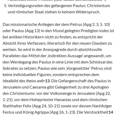
Verteidigungsreden des gefangenen Paulus: Christentum
und römischer Staat stehen in keinem Widerspruch.
Das missionarische Anliegen der dem Petrus (Apg 2. 3. 5. 10)
oder Paulus (Apg 13) in den Mund gelegten Predigten indes ist
bei antiken Historikern nicht zu finden; es entspricht der
Absicht ihres Verfassers, literarisch für den neuen Glauben zu
werben. So wird in der Areopagrede durch absichtsvolle
Parallelen das Mittel der ‚indirekten Aussage’ angewandt, um
den Werdegang des Paulus in eine Linie mit dem Schicksal des
Sokrates zu setzen; Paulus wie sein ‚Vorgesetzter’ Petrus sind
keine individuellen Figuren, sondern entsprechen dem
Idealbild des
theíos anēr
13
. Die Gefangenschaft des Paulus in
Jerusalem und Caesarea gibt Gelegenheit zu drei Apologien
des Christentums: vor der Volksmenge in Jerusalem (Apg 22,
1-21), vor dem Hohepriester Hananias und dem römischen
Statthalter Felix (Apg 24, 10-21) sowie vor dessen Nachfolger
Festus und König Agrippa (Apg 26, 1-23). Die Verstocktheit
14