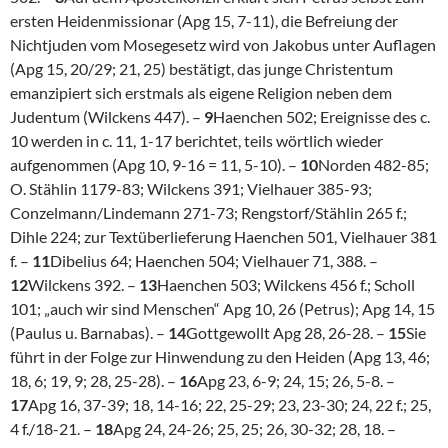
ersten Heidenmissionar (Apg 15, 7-11), die Befreiung der
Nichtjuden vom Mosegesetz wird von Jakobus unter Auflagen
(Apg 15, 20/29; 21, 25) bestätigt, das junge Christentum
emanzipiert sich erstmals als eigene Religion neben dem
Judentum (Wilckens 447). –
9
Haenchen 502; Ereignisse des c.
10 werden in c. 11, 1-17 berichtet, teils wörtlich wieder
aufgenommen (Apg 10, 9-16 = 11, 5-10). –
10
Norden 482-85;
O. Stählin 1179-83; Wilckens 391; Vielhauer 385-93;
Conzelmann/Lindemann 271-73; Rengstorf/Stählin 265 f.;
Dihle 224; zur Textüberlieferung Haenchen 501, Vielhauer 381
f. –
11
Dibelius 64; Haenchen 504; Vielhauer 71, 388. –
12
Wilckens 392. –
13
Haenchen 503; Wilckens 456 f.; Scholl
101; „auch wir sind Menschen“ Apg 10, 26 (Petrus); Apg 14, 15
(Paulus u. Barnabas). –
14
Gottgewollt Apg 28, 26-28. –
15
Sie
führt in der Folge zur Hinwendung zu den Heiden (Apg 13, 46;
18, 6; 19, 9; 28, 25-28). –
16
Apg 23, 6-9; 24, 15; 26, 5-8. –
17
Apg 16, 37-39; 18, 14-16; 22, 25-29; 23, 23-30; 24, 22 f.; 25,
4 f./18-21. –
18
Apg 24, 24-26; 25, 25; 26, 30-32; 28, 18. –