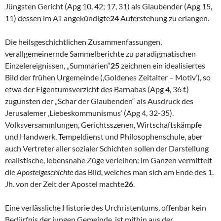
Jüngsten Gericht (Apg 10, 42; 17, 31) als Glaubender (Apg 15,
11) dessen im AT angekündigte
24
Auferstehung zu erlangen.
Die heilsgeschichtlichen Zusammenfassungen,
verallgemeinernde Sammelberichte zu paradigmatischen
Einzelereignissen, „Summarien“
25
zeichnen ein idealisiertes
Bild der frühen Urgemeinde (‚Goldenes Zeitalter – Motiv’), so
etwa der Eigentumsverzicht des Barnabas (Apg 4, 36 f.)
zugunsten der „Schar der Glaubenden“ als Ausdruck des
Jerusalemer ‚Liebeskommunismus’ (Apg 4, 32-35).
Volksversammlungen, Gerichtsszenen, Wirtschaftskämpfe
und Handwerk, Tempeldienst und Philosophenschule, aber
auch Vertreter aller sozialer Schichten sollen der Darstellung
realistische, lebensnahe Züge verleihen: im Ganzen vermittelt
die
Apostelgeschichte
das Bild, welches man sich am Ende des 1.
Jh. von der Zeit der Apostel machte
26
.
Eine verlässliche Historie des Urchristentums, offenbar kein
Bedürfnis der jungen Gemeinde, ist mithin aus der