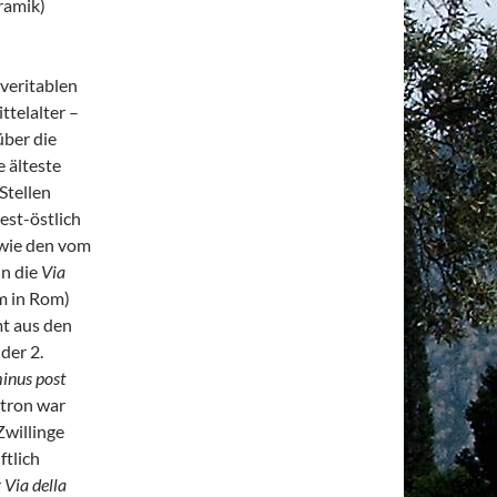
eramik)
 veritablen
telalter –
über die
e älteste
Stellen
est-östlich
wie den vom
in die
Via
m in Rom)
mt aus den
der 2.
inus post
atron war
Zwillinge
ftlich
r
Via della