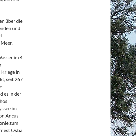
en über die
enden und
d
 Meer,
asser im 4.
m
 Kriege in
kt, seit 267
e
 es in der
thos
yssee im
von Ancus
lonie zum
rnest Ostia