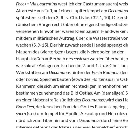
Foce
(=
Via Laurentina
westlich der Castrumsmauern) wei
Altarreste aus Tuff, auf einen Jupitertempel am
Decumanu
spätestens seit dem 3. Jh. v. Chr. Livius (32, 1, 10). Die ers
römischem Bürgerrecht (aber ohne eigenständige Stadtv
versehenen Einwohner waren Kleinbauern, Handwerker u
mit dem militärischen Auftrag, über die Wasserstraße vor
wachen (S. 9-15). Der hinzuwachsende Handel sprengt di
Mauern des (viertorigen) Lagers, die Nekropolen an den
Hauptstraßen außerhalb des
castrum
werden überbaut, m
wie sakrale Anlagen entstehen im 2. und 1. Jh. v. Chr.: La
Werkstätten am
Decumanus
hinter der
Porta Romana
, de
oder
horrea
, Speicherbauten (etwa des Hortensius im Ost
Kammern, die sich um einen rechteckigen Innenhof reihen
bestimmen zunehmend das Bild Ostias. Am (damaligen) S
an einer Nebenstraße südlich des
Decumanus
, wird das H
Bona Dea
, der keuschen Frau des Gottes Faunus angelegt,
sacra
(s.o.) um Tempel für Apollo, Aesculap und Hercules e
nördlich zum Tiber hin und vom
Decumanus
durch eine Re
tabernae
getrennt das Plateau der ‚vier Tempelchen‘ erricht