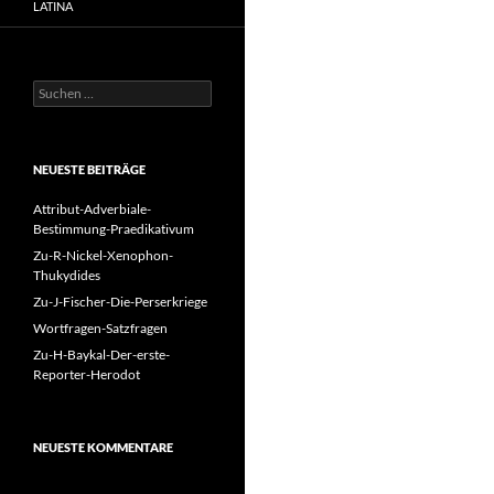
LATINA
Suchen
nach:
NEUESTE BEITRÄGE
Attribut-Adverbiale-
Bestimmung-Praedikativum
Zu-R-Nickel-Xenophon-
Thukydides
Zu-J-Fischer-Die-Perserkriege
Wortfragen-Satzfragen
Zu-H-Baykal-Der-erste-
Reporter-Herodot
NEUESTE KOMMENTARE