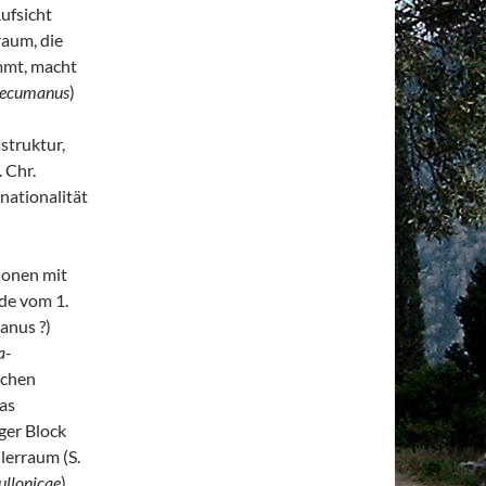
ufsicht
raum, die
mmt, macht
ecumanus
)
struktur,
 Chr.
rnationalität
tionen mit
de vom 1.
anus ?)
a
-
schen
as
ger Block
lerraum (S.
ullonicae
),