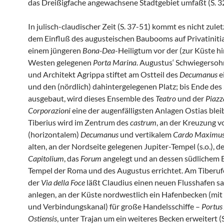
das Dreißigfache angewachsene Stadtgebiet umfaßt (S. 32
In julisch-claudischer Zeit (S. 37-51) kommt es nicht zulet
dem Einfluß des augusteischen Baubooms auf Privatinitia
einem jüngeren
Bona-Dea
-Heiligtum vor der (zur Küste hi
Westen gelegenen
Porta Marina
. Augustus‘ Schwiegersoh
und Architekt Agrippa stiftet am Ostteil des
Decumanus
e
und den (nördlich) dahintergelegenen Platz; bis Ende des 2
ausgebaut, wird dieses Ensemble des
Teatro
und der
Piazz
Corporazioni
eine der augenfälligsten Anlagen Ostias blei
Tiberius wird im Zentrum des
castrum
, an der Kreuzung v
(horizontalem)
Decumanus
und vertikalem
Cardo Maximu
alten, an der Nordseite gelegenen Jupiter-Tempel (s.o.), 
Capitolium
, das
Forum
angelegt und an dessen südlichem 
Tempel der Roma und des Augustus errichtet. Am Tiberuf
der
Via della Foce
läßt Claudius einen neuen Flusshafen s
anlegen, an der Küste nordwestlich ein Hafenbecken (mi
und Verbindungskanal) für große Handelsschiffe –
Portus
Ostiensis
, unter Trajan um ein weiteres Becken erweitert (S