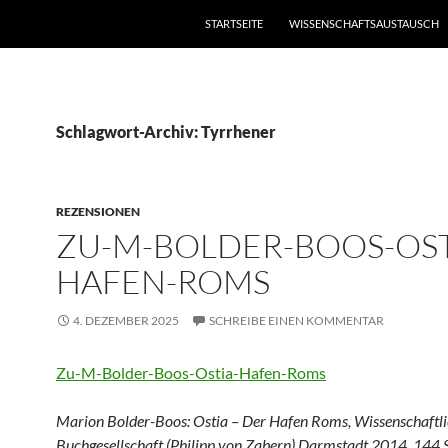
STARTSEITE
WISSENSCHAFTSAUSTAUSCH
Schlagwort-Archiv: Tyrrhener
REZENSIONEN
ZU-M-BOLDER-BOOS-OST
HAFEN-ROMS
4. DEZEMBER 2025
SCHREIBE EINEN KOMMENTAR
Zu-M-Bolder-Boos-Ostia-Hafen-Roms
Marion Bolder-Boos: Ostia – Der Hafen Roms, Wissenschaftl
Buchgesellschaft (Philipp von Zabern) Darmstadt 2014. 144 S