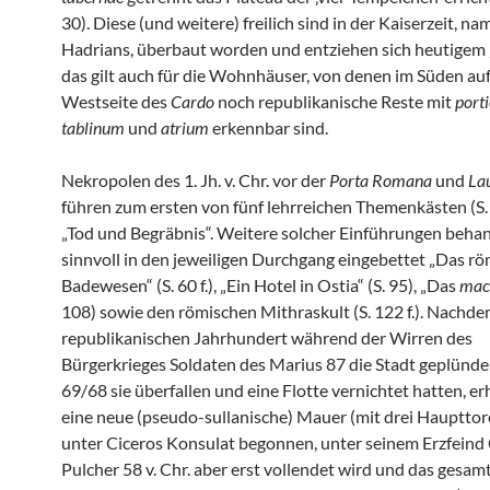
30). Diese (und weitere) freilich sind in der Kaiserzeit, na
Hadrians, überbaut worden und entziehen sich heutigem ‚
das gilt auch für die Wohnhäuser, von denen im Süden auf
Westseite des
Cardo
noch republikanische Reste mit
port
tablinum
und
atrium
erkennbar sind.
Nekropolen des 1. Jh. v. Chr. vor der
Porta Romana
und
La
führen zum ersten von fünf lehrreichen Themenkästen (S.
„Tod und Begräbnis“. Weitere solcher Einführungen behan
sinnvoll in den jeweiligen Durchgang eingebettet „Das r
Badewesen“ (S. 60 f.), „Ein Hotel in Ostia“ (S. 95), „Das
mac
108) sowie den römischen Mithraskult (S. 122 f.). Nachde
republikanischen Jahrhundert während der Wirren des
Bürgerkrieges Soldaten des Marius 87 die Stadt geplünder
69/68 sie überfallen und eine Flotte vernichtet hatten, er
eine neue (pseudo-sullanische) Mauer (mit drei Haupttore
unter Ciceros Konsulat begonnen, unter seinem Erzfeind
Pulcher 58 v. Chr. aber erst vollendet wird und das gesam