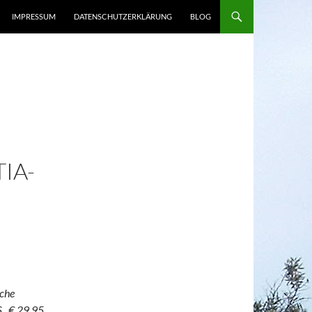
IMPRESSUM
DATENSCHUTZERKLÄRUNG
BLOG
IA-
iche
., € 29,95