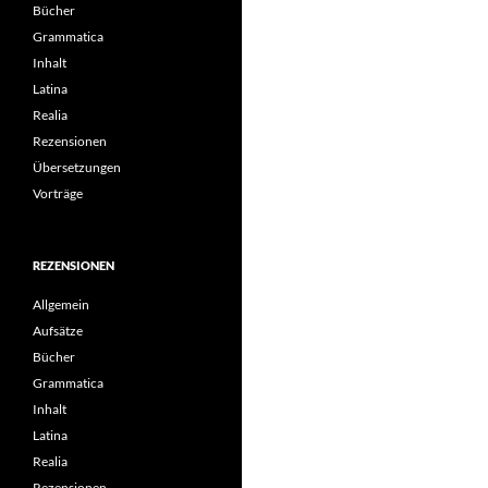
Bücher
Grammatica
Inhalt
Latina
Realia
Rezensionen
Übersetzungen
Vorträge
REZENSIONEN
Allgemein
Aufsätze
Bücher
Grammatica
Inhalt
Latina
Realia
Rezensionen