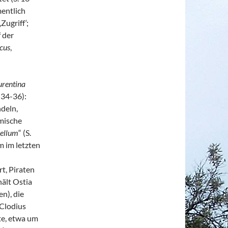
mentlich
Zugriff
‘
;
 der
icus
,
urentina
 34-36):
deln,
ömische
ellum
“ (S.
m im letzten
t, Piraten
hält Ostia
n), die
 Clodius
te, etwa um