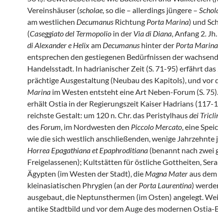
Vereinshäuser (
scholae,
so die – allerdings jüngere –
Schol
am westlichen
Decumanus
Richtung
Porta Marina
) und Sc
(
Caseggiato del Termopolio
in der
Via di Diana
, Anfang 2. Jh
di Alexander e Helix
am
Decumanus
hinter der
Porta Marina
entsprechen den gestiegenen Bedürfnissen der wachsen
Handelsstadt. In hadrianischer Zeit (S. 71-95) erfährt das
prächtige Ausgestaltung (Neubau des Kapitols), und vor 
Marina
im Westen entsteht eine Art Neben-Forum (S. 75)
erhält Ostia in der Regierungszeit Kaiser Hadrians (117-
reichste Gestalt: um 120 n. Chr. das Peristylhaus
dei Tricli
des
Forum
, im Nordwesten den
Piccolo Mercato
, eine Spe
wie die sich westlich anschließenden, wenige Jahrzehnte
Horrea Epagathiana et Epaphroditiana
(benannt nach zwei 
Freigelassenen); Kultstätten für östliche Gottheiten, Sera
Ägypten (im Westen der Stadt), die
Magna Mater
aus dem
kleinasiatischen Phrygien (an der
Porta Laurentina
) werde
ausgebaut, die Neptunsthermen (im Osten) angelegt. Weit
antike Stadtbild und vor dem Auge des modernen Ostia-