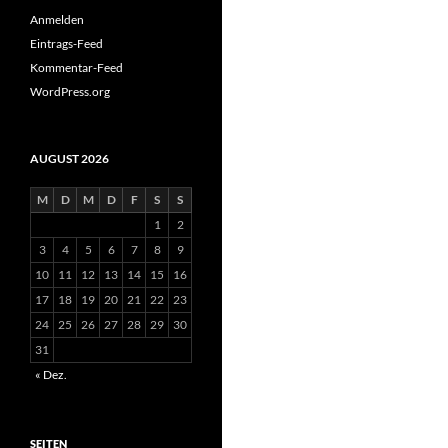
Anmelden
Eintrags-Feed
Kommentar-Feed
WordPress.org
AUGUST 2026
M
D
M
D
F
S
S
1
2
3
4
5
6
7
8
9
10
11
12
13
14
15
16
17
18
19
20
21
22
23
24
25
26
27
28
29
30
31
« Dez.
SEITEN