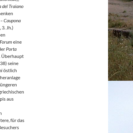
a del Traiano
henken
.
– Caupona
, 3. Jh.)
den
Forum
eine
der
Porta
. Überhaupt
138) seine
ni
östlich
icheranlage
 jüngeren
griechischen
pis aus
n
ere, für das
Besuchers