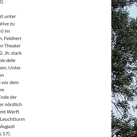
).
zt unter
tive zu
n) im
n, Feldherr
in Theater
. Jh. stark
ale delle
ben. Unter
on
s
vor dem
dem
Ende der
er nördlich
amt Werft
t Leuchtturm
 Augusti
. 57).