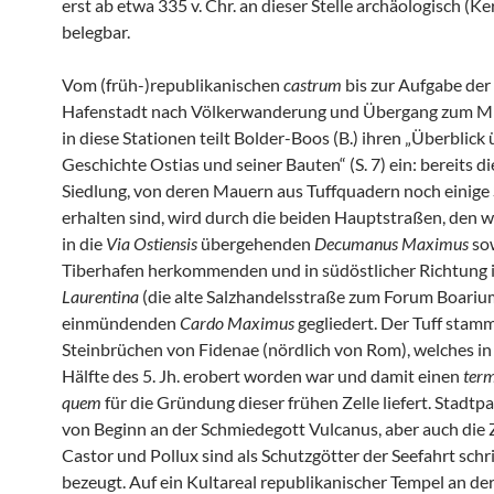
erst ab etwa 335 v. Chr. an dieser Stelle archäologisch (K
belegbar.
Vom (früh-)republikanischen
castrum
bis zur Aufgabe der
Hafenstadt nach Völkerwanderung und Übergang zum Mit
in diese Stationen teilt Bolder-Boos (B.) ihren „Überblick 
Geschichte Ostias und seiner Bauten“ (S. 7) ein: bereits di
Siedlung, von deren Mauern aus Tuffquadern noch einige 
erhalten sind, wird durch die beiden Hauptstraßen, den w
in die
Via Ostiensis
übergehenden
Decumanus Maximus
so
Tiberhafen herkommenden und in südöstlicher Richtung 
Laurentina
(die alte Salzhandelsstraße zum Forum Boariu
einmündenden
Cardo Maximus
gegliedert. Der Tuff stam
Steinbrüchen von Fidenae (nördlich von Rom), welches in 
Hälfte des 5. Jh. erobert worden war und damit einen
term
quem
für die Gründung dieser frühen Zelle liefert. Stadtp
von Beginn an der Schmiedegott Vulcanus, aber auch die 
Castor und Pollux sind als Schutzgötter der Seefahrt schri
bezeugt. Auf ein Kultareal republikanischer Tempel an de