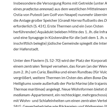
Insbesondere die Versorgung Roms mit Getreide (unter A
eines
praefectus annonae
) aus dem westlichen Mittelmeer
Ostia von Puteoli (am Golf von Neapel) nunmehr überni
die Anlage großer Speicher (
Grandi Horrea
flußseits des
D
erforderlich (S. 43 f.). Erste Thermen und ein (von Osten
herführender) Aquädukt beleben Mitte des 1. Jh. die Infra
und eine Synagoge in Küstennähe für die (seit dem 1. Jh. v.
inschriftlich belegte) jüdische Gemeinde spiegelt die Inte
der Hafenstadt.
Unter den Flaviern (S. 52-70) wird der Platz der Korpora
einem zentralen Tempel versehen, das
Forum
(an der Wen
zum 2. Jh.) um
Curia
, Basilika und einen Rundbau (für Vulc
vergrößert, weitere Thermen im Osten des alten
Bona-De
Heiligtums sowie außerhalb der
Porta Marina
(die trajani
Thermae maritimae
) angelegt. Neue Wohnformen bietet d
medianum
-Appartement, ein rechteckiger, mehrgeschossi
mit Wohn- und Schlafeinheiten um einen zentralen Vertei
58 f.). Gewerbebetriebe wie Bäckereien und Walkereien (
f