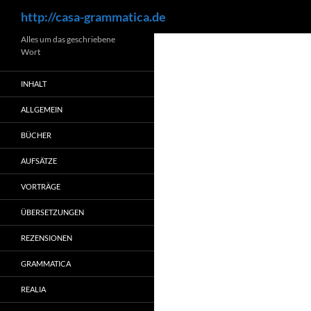
Suchen
http://casa-grammatica.de
Zum
Alles um das geschriebene
Wort
Inhalt
springen
INHALT
ALLGEMEIN
BÜCHER
AUFSÄTZE
VORTRÄGE
ÜBERSETZUNGEN
REZENSIONEN
GRAMMATICA
REALIA