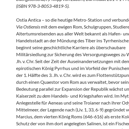
(ISBN 978-3-8053-4819-5).
Ostia Antica – so die heutige Metro-Station und verbund
Via Ostiensis
mit dem ewigen Rom, Schulgruppen, Studier
Altertumsreisenden aus aller Welt bekannt als Hafen- un
Handelsstadt an der Mündung des Tiber ins Tyrrhenische
beginnt seine geschichtliche Karriere als überschaubare
Militärsiedlung zur Sicherung des Versorgungsweges zu W
Jh. v. Chr. Seit der Zeit der Auseinandersetzungen mit de
epirotischen König Pyrrhus und im Vorfeld der Punischen
der 1. Hälfte des 3. Jh. v. Chr. wird es zum Flottenstützpun
durch einen Quaestor vom Rom aus verwaltet, bevor sein
Bedeutung parallel zur Expansion der Republik wächst und
Kaiserzeit zu
dem
Handels- und Kriegshafen wird. Im My
Anlegestelle für Aeneas und seine Troianer nach ihrer Od
Mittelmeer, der Legende nach (Liv. 1, 33, 6-9) gegründet 
Marcius, dem vierten König Roms (646-616) als erste Ko
Schutz der von ihm dort angelegten Salinen, ist ein Fische