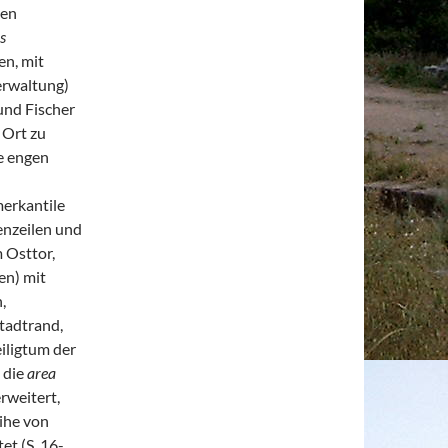
sen
s
ten, mit
erwaltung)
nd Fischer
 Ort zu
e engen
erkantile
denzeilen und
m Osttor,
en) mit
,
tadtrand,
eiligtum der
 die
area
rweitert,
ihe von
et (S. 16-