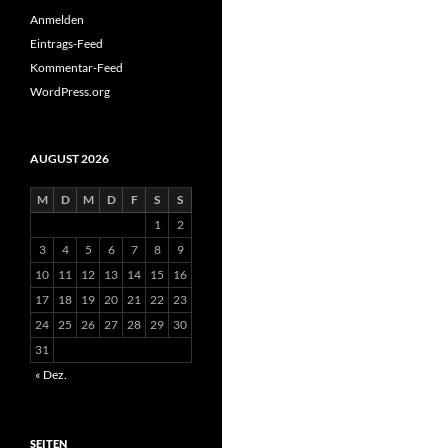
Anmelden
Eintrags-Feed
Kommentar-Feed
WordPress.org
AUGUST 2026
M
D
M
D
F
S
S
1
2
3
4
5
6
7
8
9
10
11
12
13
14
15
16
17
18
19
20
21
22
23
24
25
26
27
28
29
30
31
« Dez.
SEITEN