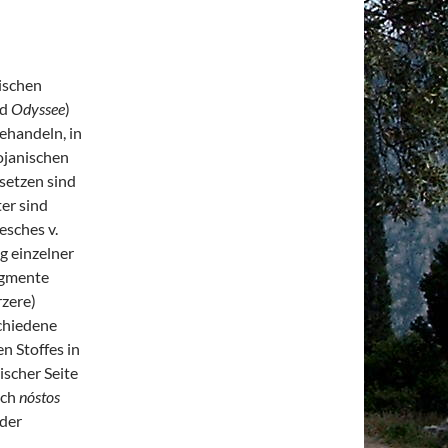
pischen
d
Odyssee
)
ehandeln, in
ojanischen
setzen sind
er sind
esches v.
g einzelner
agmente
rzere)
chiedene
n Stoffes in
ischer Seite
uch
nóstos
 der