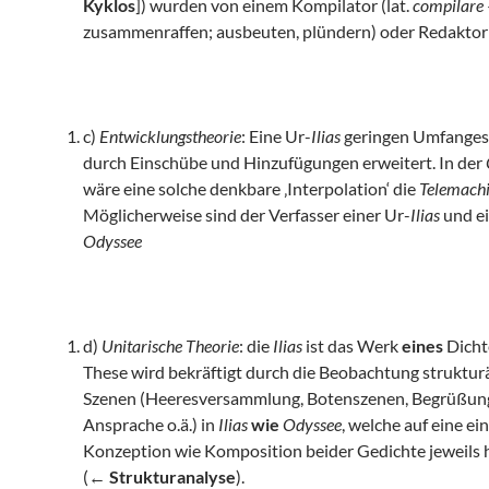
Kyklos
]) wurden von einem Kompilator (lat.
compilare
zusammenraffen; ausbeuten, plündern) oder Redaktor
c)
Entwicklungstheorie
: Eine Ur-
Ilias
geringen Umfanges
durch Einschübe und Hinzufügungen erweitert. In der
wäre eine solche denkbare ‚Interpolation‘ die
Telemach
Möglicherweise sind der Verfasser einer Ur-
Ilias
und ei
Odyssee
d)
Unitarische Theorie
: die
Ilias
ist das Werk
eines
Dichte
These wird bekräftigt durch die Beobachtung struktur
Szenen (Heeresversammlung, Botenszenen, Begrüßung
Ansprache o.ä.) in
Ilias
wie
Odyssee
, welche auf eine ei
Konzeption wie Komposition beider Gedichte jeweils 
(←
Strukturanalyse
).