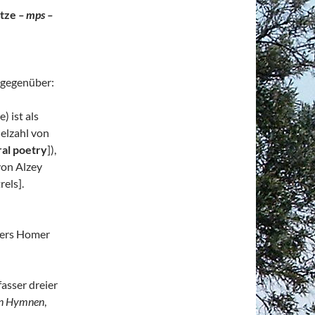
ätze
– mps –
 gegenüber:
 ist als
ielzahl von
al poetry
]),
von Alzey
els].
ters Homer
fasser dreier
en Hymnen
,