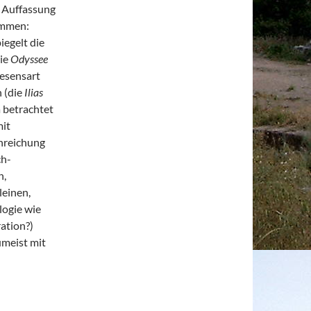
e Auffassung
ammen:
iegelt die
ie
Odyssee
Wesensart
 (die
Ilias
 betrachtet
mit
chreichung
ch-
n,
leinen,
logie wie
ation?)
meist mit