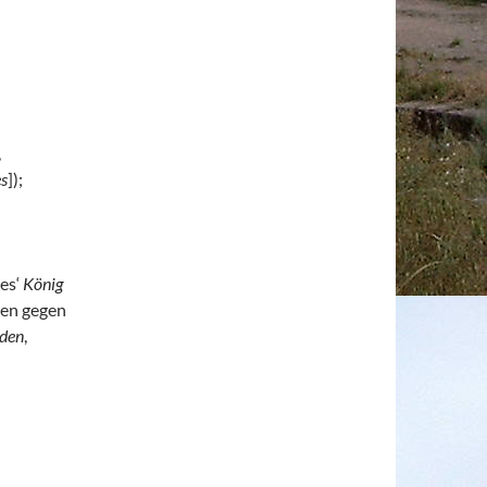
,
es
]);
es‘
König
ben gegen
iden
,