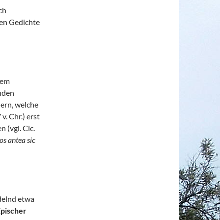
ch
en Gedichte
 dem
nden
ern, welche
v. Chr.) erst
 (vgl. Cic.
os antea sic
delnd etwa
pischer