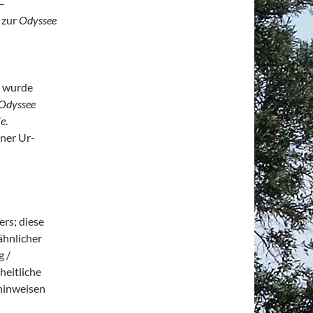
–
 zur
Odyssee
 wurde
Odyssee
ie
.
ner Ur-
rs; diese
ähnlicher
 /
nheitliche
hinweisen