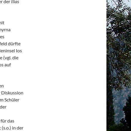
er der
Ilias
mit
myrna
des
eld dürfte
deninsel Ios
 (vgl. die
s auf
en
 Diskussion
em Schüler
 der
für das
s.o.) in der