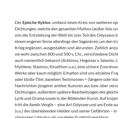
Der
Epische Kyklos
: umfasst einen Kreis von weiteren e
Dichtungen, welche den gesamten Mythos (außer
Ilias
un
von der Entstehung der Welt bis zum Tod des Odysseus b
einem engeren Sinne allerdings den Sagenkreis um den tr
Krieg ergänzen, ausgestalten und abrunden. Zeitlich anzu
sie wohl zwischen 800 und 500 v. Chr., verschiedene Dicht
auch namentlich bekannt (Arktinos, Hegesias v. Salamis, L
Mytilene, Stasinos, Kinaithon u.a.), eine sichere Zuordnun
Werke aber kaum möglich. Erhalten sind uns einzelne Fr
oder bloße Titel, daneben Testimonien = (längere oder kü
Nachrichten jüngerer antiker Autoren aus bzw. über vers
Dichtungen, außerdem spätere Bearbeitungen des gleiche
Lyrik und Drama sowie in der Bildenden Kunst. Auf trojan
tritt die
Aenéis
Vergils – eine Art Odyssee und am Ende a
(s.u.) des überlebenden Helden und seiner Gefährten – in
römischen Literatur als paralleler Erzählstrang hinzu.