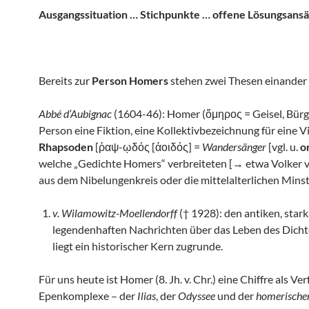
Ausgangssituation … Stichpunkte … offene Lösungsans
Bereits zur
Person Homers
stehen zwei Thesen einander
Abbé d’Aubignac
(1604-46): Homer (ὅμηρος = Geisel, Bürge)
Person eine Fiktion, eine Kollektivbezeichnung für eine V
Rhapsoden
[ῥαψ-ῳδός [ἀοιδός] =
Wandersänger
[vgl. u.
or
welche „Gedichte Homers“ verbreiteten [→ etwa Volker 
aus dem Nibelungenkreis oder die mittelalterlichen Minstr
v. Wilamowitz-Moellendorff
(† 1928): den antiken, stark
legendenhaften Nachrichten über das Leben des Dich
liegt ein historischer Kern zugrunde.
Für uns heute ist Homer (8. Jh. v. Chr.) eine Chiffre als Ver
Epenkomplexe – der
Ilias
, der
Odyssee
und der
homerisch