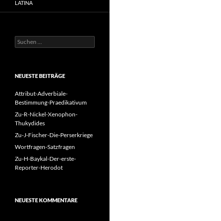
LATINA
Suchen
nach:
NEUESTE BEITRÄGE
Attribut-Adverbiale-
Bestimmung-Praedikativum
Zu-R-Nickel-Xenophon-
Thukydides
Zu-J-Fischer-Die-Perserkriege
Wortfragen-Satzfragen
Zu-H-Baykal-Der-erste-
Reporter-Herodot
NEUESTE KOMMENTARE