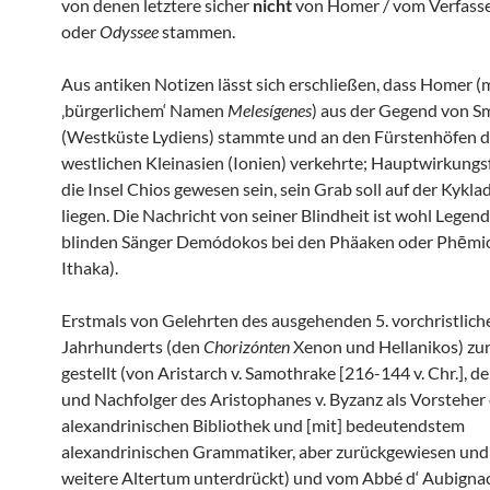
von denen letztere sicher
nicht
von Homer / vom Verfass
oder
Odyssee
stammen.
Aus antiken Notizen lässt sich erschließen, dass Homer (
‚bürgerlichem‘ Namen
Melesígenes
) aus der Gegend von S
(Westküste Lydiens) stammte und an den Fürstenhöfen 
westlichen Kleinasien (Ionien) verkehrte; Hauptwirkungsf
die Insel Chios gewesen sein, sein Grab soll auf der Kykla
liegen. Die Nachricht von seiner Blindheit ist wohl Legende
blinden Sänger Demódokos bei den Phäaken oder Phēmio
Ithaka).
Erstmals von Gelehrten des ausgehenden 5. vorchristlich
Jahrhunderts (den
Chorizónten
Xenon und Hellanikos) zur
gestellt (von Aristarch v. Samothrake [216-144 v. Chr.], d
und Nachfolger des Aristophanes v. Byzanz als Vorsteher
alexandrinischen Bibliothek und [mit] bedeutendstem
alexandrinischen Grammatiker, aber zurückgewiesen und 
weitere Altertum unterdrückt) und vom Abbé d‘ Aubignac (