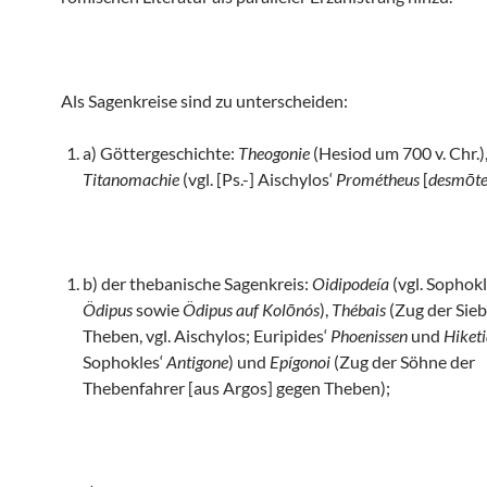
Als Sagenkreise sind zu unterscheiden:
a) Göttergeschichte:
Theogonie
(Hesiod um 700 v. Chr.)
Titanomachie
(vgl. [Ps.-] Aischylos‘
Prométheus
[
desm
ōt
b) der thebanische Sagenkreis:
Oidipodeía
(vgl. Sophokl
Ödipus
sowie
Ödipus auf Kolōnós
),
Thébais
(Zug der Sie
Theben, vgl. Aischylos; Euripides‘
Phoenissen
und
Hiket
Sophokles‘
Antigone
) und
Epígonoi
(Zug der Söhne der
Thebenfahrer [aus Argos] gegen Theben);