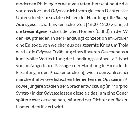
modernen Philologie erneut vertreten, herrscht heute di
vor, dass
Ilias
und
Odyssee
nicht
vom gleichen Dichter st
Unterschiede im sozialen Milieu der Handlung (die
Ilias
sp
Adels
gesellschaft mykenischer Zeit [1600-1200 v. Chr.], d
die
Gesamt
gesellschaft der Zeit Homers [8. Jh.]), in der 
der Haupthelden, in der Handlungskonzeption im Großen
eine Episode, von welcher aus der gesamte Krieg um Troja
wird – die
Odyssee
Erzählung eines linearen Geschehens 
kunstvoller Verflechtung der Handlungsstränge [z.B. Na
von umfangreichen Passagen der Handlung in Form der I
Erzählung in den Phäakenbüchern]) wie in den zahlreiche
märchenhaft-novellistischen Elementen der
Odyssee
im K
sowie jüngere Stadien der Sprachentwicklung (in Morpho
Syntax) in der
Odyssee
lassen diese als das (um eine Gener
spätere Werk erscheinen, während der Dichter der
Ilias
zu
Homer identifiziert wird.