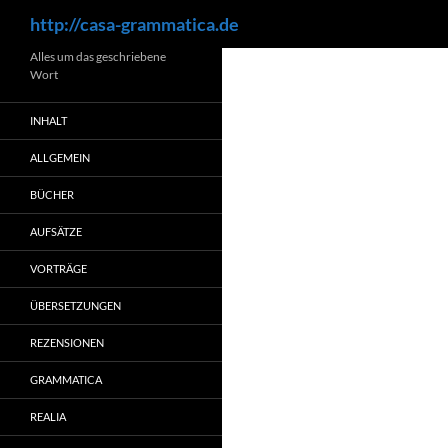
Suchen
http://casa-grammatica.de
Zum
Alles um das geschriebene
Wort
Inhalt
springen
INHALT
ALLGEMEIN
BÜCHER
AUFSÄTZE
VORTRÄGE
ÜBERSETZUNGEN
REZENSIONEN
GRAMMATICA
REALIA