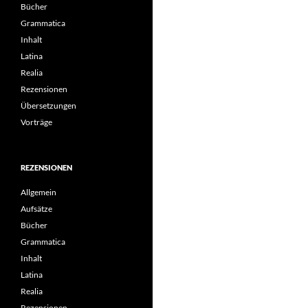
Bücher
Grammatica
Inhalt
Latina
Realia
Rezensionen
Übersetzungen
Vorträge
REZENSIONEN
Allgemein
Aufsätze
Bücher
Grammatica
Inhalt
Latina
Realia
Rezensionen