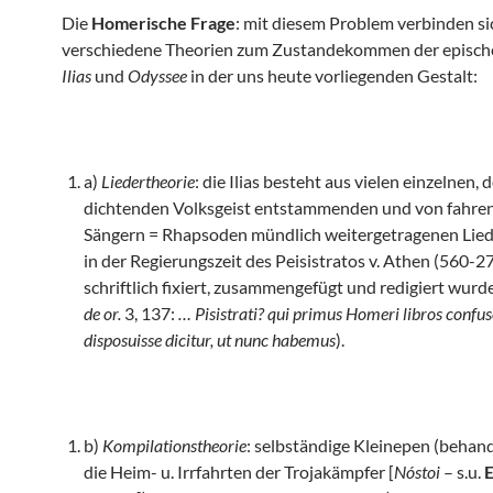
Die
Homerische Frage
: mit diesem Problem verbinden si
verschiedene Theorien zum Zustandekommen der episch
Ilias
und
Odyssee
in der uns heute vorliegenden Gestalt:
a)
Liedertheorie
: die Ilias besteht aus vielen einzelnen,
dichtenden Volksgeist entstammenden und von fahre
Sängern = Rhapsoden mündlich weitergetragenen Lied
in der Regierungszeit des Peisistratos v. Athen (560-27 
schriftlich fixiert, zusammengefügt und redigiert wurden
de or.
3, 137:
…
Pisistrati? qui primus Homeri libros confus
disposuisse dicitur, ut nunc habemus
).
b)
Kompilationstheorie
: selbständige Kleinepen (behan
die Heim- u. Irrfahrten der Trojakämpfer [
Nóstoi
– s.u.
E